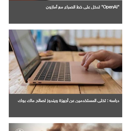
"OpenAI" تدخل علي خط الصراع مع أمازون
دراسه : تخلي المستخدمين عن أجهزة ويندوز لصالح ماك بوك