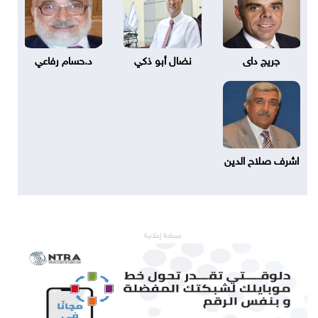
جريج داى
نضال أبو ذكي
د.حسام رفاعي
اشرف صلاح الدين
مساحة إعلانية