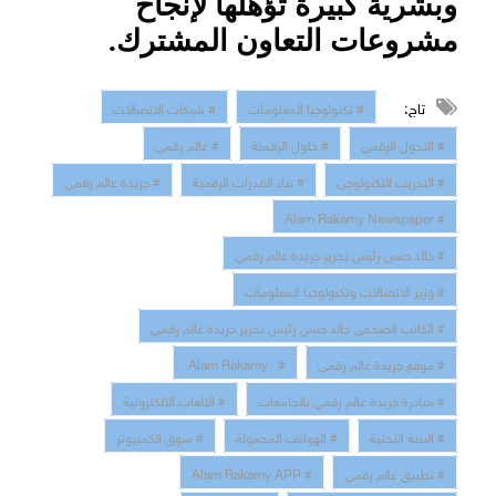
وبشرية كبيرة تؤهلها لإنجاح
مشروعات التعاون المشترك.
تاج:
# تكنولوجيا المعلومات
# شبكات الاتصالات
# التحول الرقمي
# حلول الرقمنة
# عالم رقمي
# التدريب التكنولوجي
# بناء القدرات الرقمية
# جريدة عالم رقمي
# Alam Rakamy Newspaper
# خالد حسن رئيس تحرير جريدة عالم رقمي
# وزير الاتصالات وتكنولوجيا المعلومات
# الكاتب الصحفي خالد حسن رئيس تحرير جريدة عالم رقمي
# موقع جريدة عالم رقمي
# Alam Rakamy
# مبادرة جريدة عالم رقمي بالجامعات
# الالعاب الالكترونية
# البنية التحتية
# الهواتف المحمولة
# سوق الكمبيوتر
# تطبيق عالم رقمي
# Alam Rakamy APP