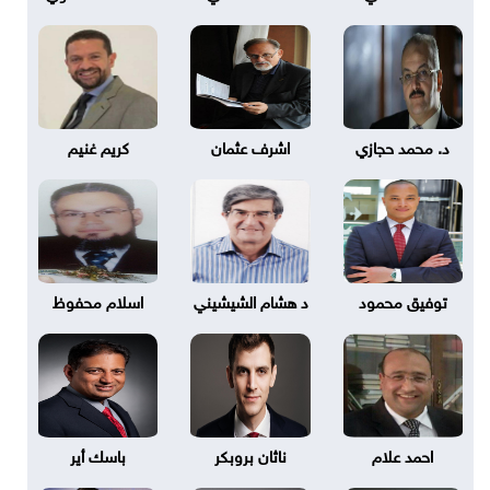
د. محمد حجازي
اشرف عثمان
كريم غنيم
توفيق محمود
د هشام الشيشيني
اسلام محفوظ
احمد علام
ناثان بروبكر
باسك أير