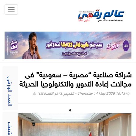
Toggle
gation
شراكة صناعية “مصرية – سعودية” فى
مجالات إعادة التدوير والتكنولوجيا الحديثة
العدد الورقى
Thursday 14 May 2026 15:13 - الخميس ٢٨ ذو القعدة ١٤٤٧
الارشيف