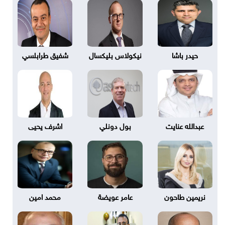
حيدر باشا
نيكولاس بليكسال
شفيق طرابلسي
عبدالله عنايت
بول دونلي
اشرف يحيى
نريمين طاحون
عامر عويضة
محمد امين