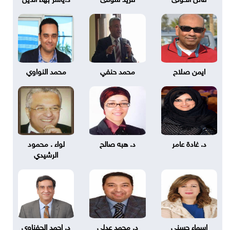
ايمن صلاح
محمد حنفي
محمد النواوي
د. غادة عامر
د. هبه صالح
لواء . محمود
الرشيدي
اسماء حسني
د. محمد عدلي
د. احمد الحفناوي