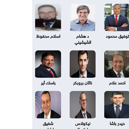
توفيق محمود
د هشام
اسلام محفوظ
الشيشيني
احمد علام
ناثان بروبكر
باسك أير
حيدر باشا
نيكولاس
شفيق
بليكسال
طرابلسي