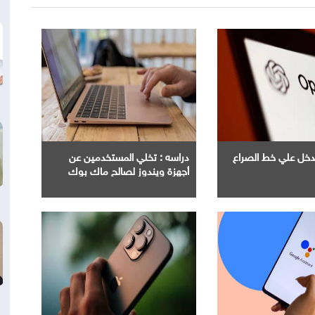
Ope" تدخل علي خط الصراع
دراسه : تخلي المستخدمين عن
أجهزة ويندوز لصالح ماك بوك