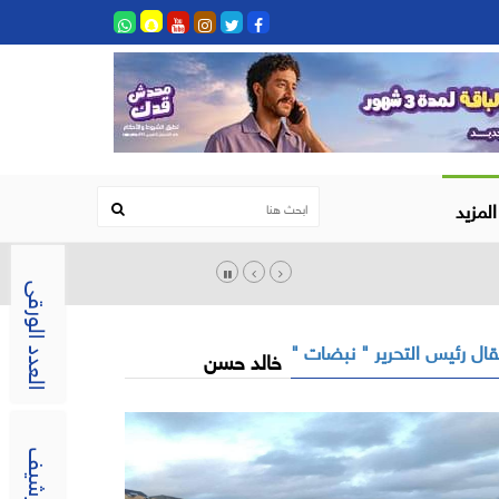
المزيد
العدد الورقى
ال رئيس التحرير " نبضات "
خالد حسن
الارشيف