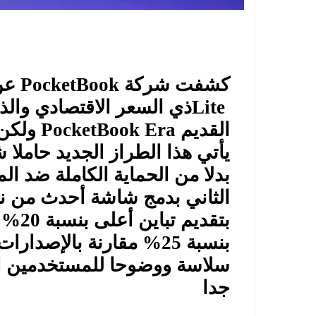
كشفت شركة
PocketBook
عن
Lite
ذي السعر الاقتصادي والذي
القديم
PocketBook Era
ولكن 
يأتي هذا الطراز الجديد حاملا ش
بدلا من الحماية الكاملة ضد الم
الثاني بدمج شاشة أحدث من ن
بتقدي
بنسبة 25% مقارنة بالإصد
سلاسة ووضوحا للمستخدمين الب
جدا