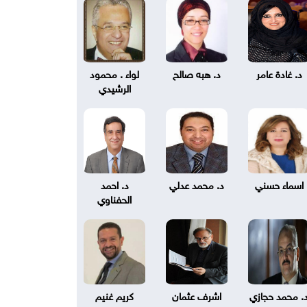
د. غادة عامر
د. هبه صالح
لواء . محمود
الرشيدي
اسماء حسني
د. محمد عدلي
د. احمد
الحفناوي
. محمد حجازي
اشرف عثمان
كريم غنيم