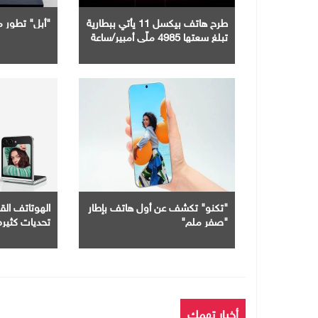
طرح هاتف بيكسل 11 يأتي ببطارية
"أبل" تطور مي
تبلغ سعتها 4985 ملّي أمبير/ساعة
"تكنو" تكشف عن أول هاتف بإطار
الهوتاتف الق
"صفر ملم"
تحديات كثيره
أخبار تهمك