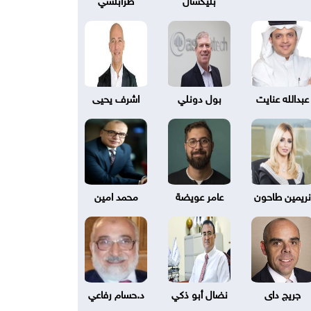
عبدالله عنايت
بول دونلي
اشرف يحيى
نريمين طاحون
عامر عويضة
محمد امين
جريج داى
نضال أبو ذكي
د.حسام رفاعي