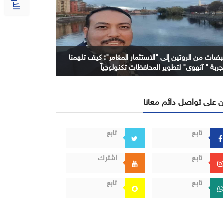
بضات من الروتين إلى "الاستثمار المغامر": كيف تلهمنا
جربة " آنهوي" لتطوير المحافظات تكنولوجياً
 على تواصل دائم معانا
تابع
تابع
تابع
اشترك
تابع
تابع