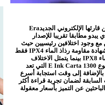
 قارئها الإلكتروني الجديد
Era
 يبدو مطابقا تقريبا للإصدار
مع وجود اختلافين رئيسيين حيث
هادة مقاومة رذاذ الماء
IPX4
فقط
اء
IPX8
بينما يتمثل الاختلاف
وع
E Ink Carta 1300
التي تعد
م تباين أعلى بنسبة 20% بالإضافة إلى وقت استجابة أسرع
ارات السابقة لضمان تجربة قراءة أكثر
احثين عن التميز بأسعار معقولة