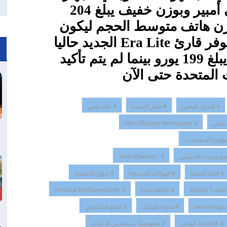
ببطارية ممتازة تبلغ 1700 مللي أمبير وبوزن خفيف يبلغ 204
وزن هاتف متوسط الحجم ليكون
توفر قارئ
Era Lite
الجديد حاليا
داخل الأسواق الأوروبية بسعر يبلغ 199 يورو بينما لم يتم تأكيد
 المتحدة حتى الآن
# التحول الرقمي
# حلول الرقمنة
# عالم رقمي
 رقمي
# Alam Rakamy Newspaper
نولوجيا المعلومات
قع جريدة عالم رقمي
# Alam Rakamy
# البنية التحتية
# الهواتف المحمولة
# سوق الكمبيوتر
# Artificial Intelligence (AI)
# innovation
# حماية البيانات
# الدفع الالكتروني
# الاقتصاد الرقمي
# خصوصية مستخدمى الانترنت