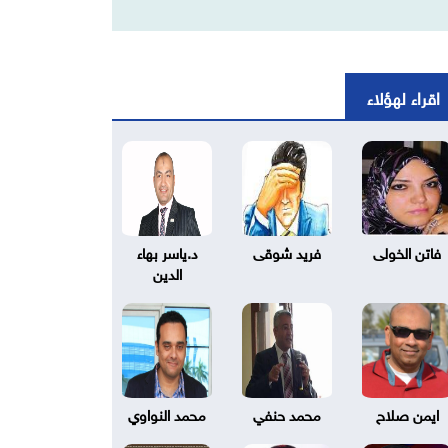
اقراء لهؤلاء
فاتن الخولى
فريد شوقى
د.ياسر بهاء
الدين
ايمن صلاح
محمد حنفي
محمد النواوي