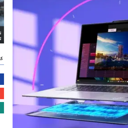
ن
ت
كن