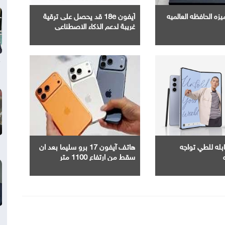
زه الحافظه العالميه
آيفون 18e قد يحصل على ترقية
غريبة لدعم الذكاء الاصطناعي
غيغابايت واحدة فقط تصنع الفارق
ابله للطي تواجه
هاتف آيفون 17 برو سليما بعد ان
سقط من ارتفاع 1100 متر