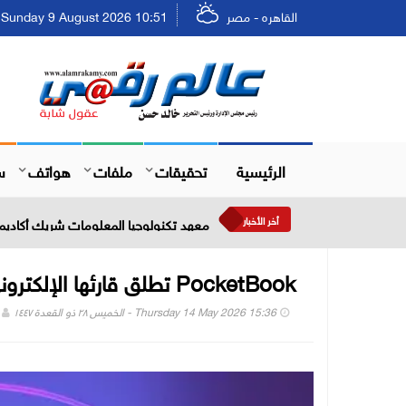
القاهره - مصر
Sunday 9 August 2026 10:51 - الأحد ٢٥ صفر ١٤٤٨
الرئيسية
تحقيقات
ملفات
هواتف
س
أخر الأخبار
معهد تكنولوجيا المعلومات شريك أكاديمي
PocketBook تطلق قارئها الإلكتروني الجديد Era Lite
Thursday 14 May 2026 15:36 - الخميس ٢٨ ذو القعدة ١٤٤٧