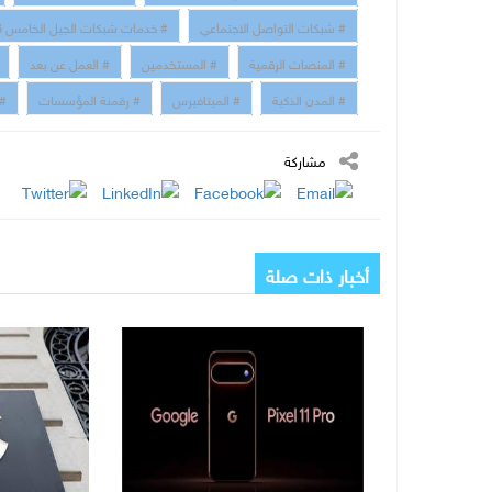
# شبكات التواصل الاجتماعي
# خدمات شبكات الجيل الخامس 5G
# المنصات الرقمية
# المستخدمين
# العمل عن بعد
# المدن الذكية
# الميتافيرس
# رقمنة المؤسسات
# 
مشاركة
أخبار ذات صلة