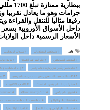
جرامات وهو ما يعادل تقريبا 
رفيقا مثاليا للتنقل والقراءة وي
الأسعار الرسمية داخل الولايات
تاج:
# تكنولوجيا المعلومات
# شبكات الاتصالات
# التدريب التكنولوجي
# بناء القدرات الرقمية
# جريدة عالم
# خالد حسن رئيس تحرير جريدة عالم رقمي
# وزير الاتصالات وتك
# الكاتب الصحفي خالد حسن رئيس تحرير جريدة عالم رقمي
# مو
# مبادرة جريدة عالم رقمي بالجامعات
# الالعاب الالكترونية
# تطبيق عالم رقمي
# Alam Rakamy APP
# Digital Transformation
# ثقافة الابداع والابتكار
# technology and communication Information
# تحفيز الابتكار الرقمي وريادة الأعمال
# التجارة الإلكترونية