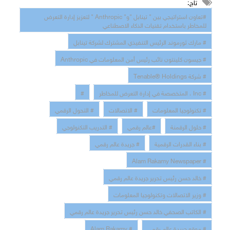
تاج:
#تعاون استراتيجي بين " تينابل "و" Anthropic " لتعزيز إدارة التعرض
للمخاطر باستخدام تقنيات الذكاء الاصطناعي
# مارك ثورموند الرئيس التنفيذي المشترك لشركة تينابل
# جيسون كلينتون نائب رئيس أمن المعلومات في Anthropic
# شركة Tenable® Holdings
# Inc ، المتخصصة في إدارة التعرض للمخاطر
#
# تكنولوجيا المعلومات
# الاتصالات
# التحول الرقمي
# حلول الرقمنة
#عالم رقمي
# التدريب التكنولوجي
# بناء القدرات الرقمية
# جريدة عالم رقمي
# Alam Rakamy Newspaper
# خالد حسن رئيس تحرير جريدة عالم رقمي
# وزير الاتصالات وتكنولوجيا المعلومات
# الكاتب الصحفي خالد حسن رئيس تحرير جريدة عالم رقمي
# موقع جريدة عالم رقمي
# Alam Rakamy