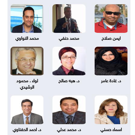
ايمن صلاح
محمد حنفي
محمد النواوي
د. غادة عامر
د. هبه صالح
لواء . محمود
الرشيدي
اسماء حسني
د. محمد عدلي
د. احمد الحفناوي