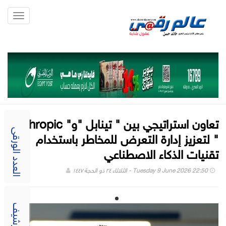
Toggle
gation
تعاون استراتيجي بين " تينابل "و" Anthropic
" لتعزيز إدارة التعرض للمخاطر باستخدام
العدد الورقى
تقنيات الذكاء الاصطناعي
Tuesday 9 June 2026 22:50 - الثلاثاء ٢٤ ذو الحجة ١٤٤٧
الارشيف