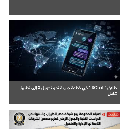
إطلاق " XChat " في خطوة جديدة نحو تحويل X إلى تطبيق
شامل