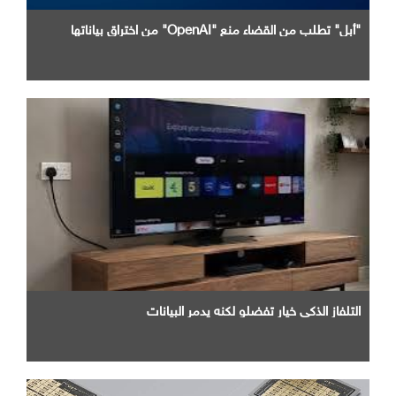
"أبل" تطلب من القضاء منع "OpenAI" من اختراق بياناتها
التلفاز الذكي خيار تفضلو لكنه يدمر البيانات