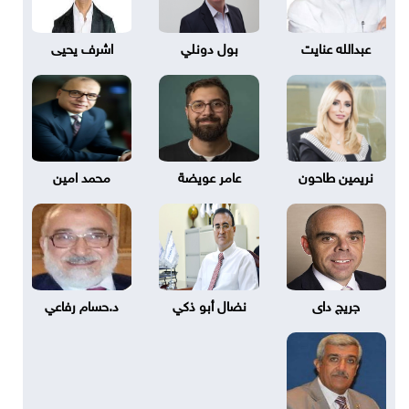
عبدالله عنايت
بول دونلي
اشرف يحيى
نريمين طاحون
عامر عويضة
محمد امين
جريج داى
نضال أبو ذكي
د.حسام رفاعي