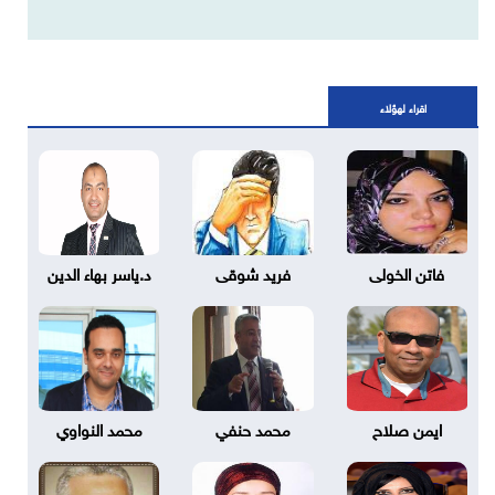
اقراء لهؤلاء
فاتن الخولى
فريد شوقى
د.ياسر بهاء الدين
ايمن صلاح
محمد حنفي
محمد النواوي