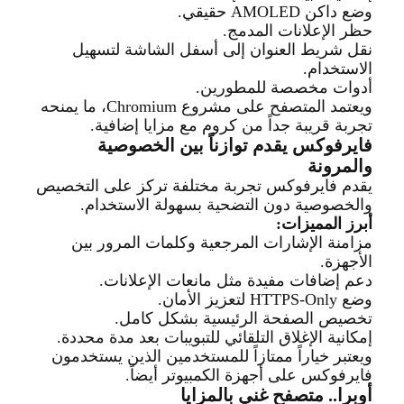
وضع داكن
AMOLED
حقيقي
.
حظر الإعلانات المدمج
.
نقل شريط العنوان إلى أسفل الشاشة لتسهيل
الاستخدام
.
أدوات مخصصة للمطورين
.
ويعتمد المتصفح على مشروع
Chromium
، ما يمنحه
تجربة قريبة جداً من كروم مع مزايا إضافي
ة
.
فايرفوكس يقدم توازناً بين الخصوصية
والمرونة
يقدم فايرفوكس تجربة مختلفة تركز على التخصيص
والخصوصية دون التضحية بسهولة الاستخدام
.
أبرز المميزات
:
مزامنة الإشارات المرجعية وكلمات المرور بين
الأجهزة
.
دعم إضافات مفيدة مثل مانعات الإعلانات
.
وضع
HTTPS-Only
لتعزيز الأمان
.
تخصيص الصفحة الرئيسية بشكل كامل
.
إمكانية الإغلاق التلقائي للتبويبات بعد مدة محددة
.
ويعتبر خياراً ممتازاً للمستخدمين الذين يستخدمون
فايرفوكس على أجهزة الكمبيوتر أيضاً
.
أوبرا.. متصفح غني بالمزايا