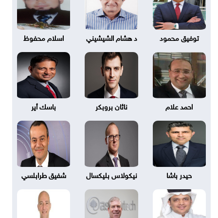
توفيق محمود
د هشام الشيشيني
اسلام محفوظ
احمد علام
ناثان بروبكر
باسك أير
حيدر باشا
نيكولاس بليكسال
شفيق طرابلسي