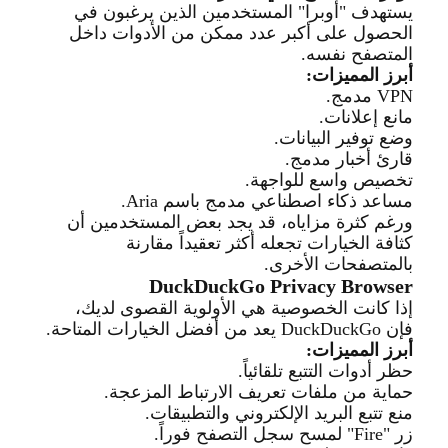
يستهدف "أوبرا" المستخدمين الذين يرغبون في
الحصول على
أكبر عدد ممكن من الأدوات داخل
المتصفح نفسه
.
أبرز المميزات
:
VPN
مدمج
.
مانع إعلانات
.
وضع توفير البيانات
.
قارئ أخبار مدمج
.
تخصيص واسع للواجهة
.
مساعد ذكاء اصطناعي مدمج باسم
Aria.
ورغم كثرة مزاياه، قد يجد بعض المستخدمين أن
كثافة الخيارات تجعله أكثر تعقيداً مقارنة
بالمتصفحات الأخرى
.
DuckDuckGo Privacy Browser
إذا كانت الخصوصية هي الأولوية القصوى لديك،
فإن
DuckDuckGo
يعد من أفضل الخيارات المتاحة
.
أبرز المميزات
:
حظر أدوات التتبع تلقائياً
.
حماية من ملفات تعريف الارتباط المزعجة
.
منع تتبع البريد الإلكت
روني والتطبيقات
.
زر
"Fire"
لمسح سجل التصفح فوراً
.