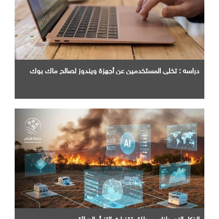
دراسه : تخلي المستخدمين عن أجهزة ويندوز لصالح ماك بوك
الذكاء الاصطناعي يطلق تقنيات التنبأ بالحرائق