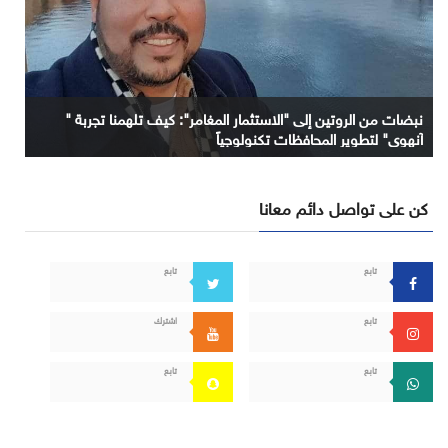
نبضات من الروتين إلى "الاستثمار المغامر": كيف تلهمنا تجربة "
آنهوي" لتطوير المحافظات تكنولوجياً
كن على تواصل دائم معانا
تابع
تابع
تابع
اشترك
تابع
تابع