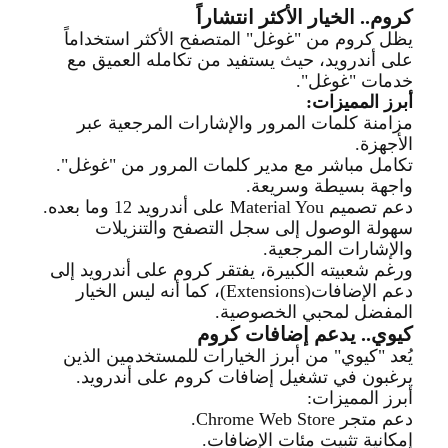
كروم.. الخيار الأكثر انتشاراً
يظل كروم من "غوغل" المتصفح الأكثر استخداماً
على أندرويد، حيث يستفيد من تكامله العميق مع
خدمات
"غوغل
".
أبرز المميزات
:
مزامنة كلمات المرور والإشارات المرجعية عبر
الأجهزة
.
تكامل مباشر مع مدير كلمات المرور من "غوغل
".
واجهة بسيطة وسريعة
.
دعم تصميم
Material You
على أندرويد 12 وما بعده
.
سهولة الوصول إلى سجل التصفح والتنزيلات
والإش
ارات المرجعية
.
ورغم شعبيته الكبيرة، يفتقر كروم على أندرويد إلى
دعم الإضافات
(Extensions)
، كما أنه ليس الخيار
المفضل لمحبي الخصوصية
.
كيوي.. يدعم إضافات كروم
يُعد "كيوي" من أبرز الخيارات للمستخدمين الذين
يرغبون في تشغيل إضافات كروم على أندرويد
.
أبرز المميزات
:
دعم متجر
Chrome Web Store.
إمكانية تثبيت مئات الإضافات
.