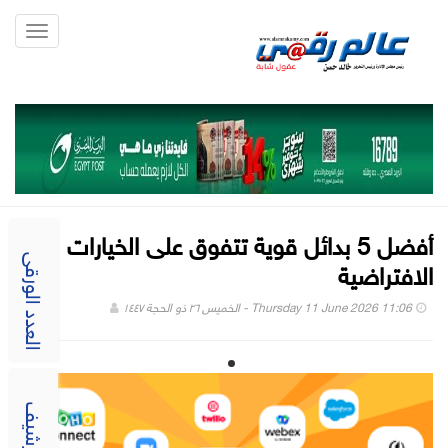
Toggle
gation
أفضل 5 بدائل قوية تتفوق على الخيارات
الافتراضية
العدد الورقى
Thursday 11 June 2026 11:06 - الخميس ٢٦ ذو الحجة ١٤٤٧
الارشيف