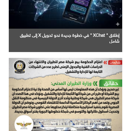
إطلاق " XChat " في خطوة جديدة نحو تحويل X إلى تطبيق
شامل