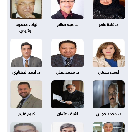
د. غادة عامر
د. هبه صالح
لواء . محمود
الرشيدي
اسماء حسني
د. محمد عدلي
د. احمد الحفناوي
د. محمد حجازي
اشرف عثمان
كريم غنيم