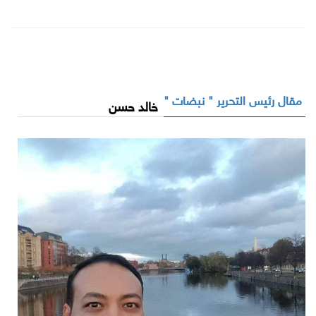
مقال رئيس التحرير " نبضات "
خالد حسن