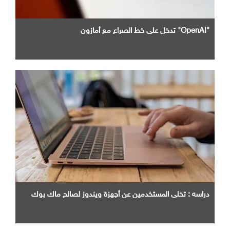
"OpenAI" تدخل علي خط الصراع مع أمازون
دراسه : تخلي المستخدمين عن أجهزة ويندوز لصالح ماك بوك