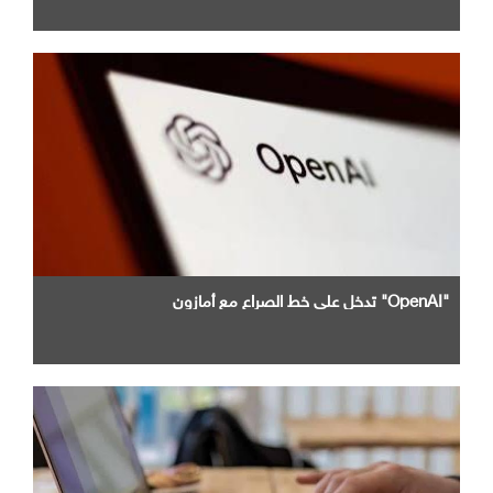
"OpenAI" تدخل علي خط الصراع مع أمازون