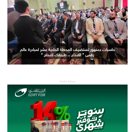
حاسبات دمنهور تستضيف المحطة الحادية عشر لمبادرة عالم
رقمي " الابداع .. طريقك للنجاح "
مساحة إعلانية