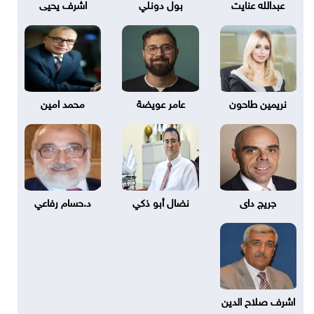
عبدالله عنايت
بول دونلي
اشرف يحيى
نريمين طاحون
عامر عويضة
محمد امين
جريج داى
نضال أبو ذكي
د.حسام رفاعي
اشرف صلاح الدين