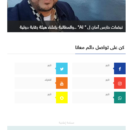
نبضات حارس أمان ل " AI" ..والمطالبة بإنشاء هيئة رقابة دولية
كن على تواصل دائم معانا
تابع
تابع
تابع
اشترك
تابع
تابع
مساحة إعلانية