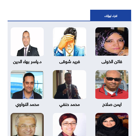
اقراء لهؤلاء
فاتن الخولى
فريد شوقى
د.ياسر بهاء الدين
ايمن صلاح
محمد حنفي
محمد النواوي