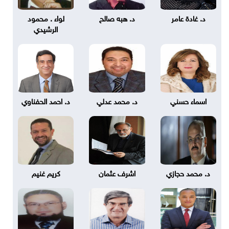
د. غادة عامر
د. هبه صالح
لواء . محمود
الرشيدي
اسماء حسني
د. محمد عدلي
د. احمد الحفناوي
د. محمد حجازي
اشرف عثمان
كريم غنيم