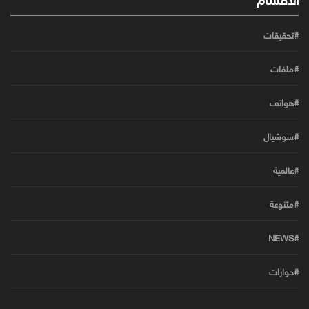
#تحقيقات
#ملفات
#هواتف
#سوشيال
#عالمية
#متنوعة
#NEWS
#حوارات