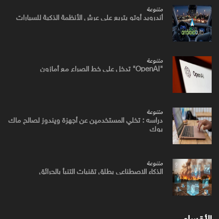
متنوعة
أندرويد أوتو يتربع علي عرش الأنظمة الذكية للسيارات
متنوعة
"OpenAI" تدخل علي خط الصراع مع أمازون
متنوعة
دراسه : تخلي المستخدمين عن أجهزة ويندوز لصالح ماك
بوك
متنوعة
الذكاء الاصطناعي يطلق تقنيات التنبأ بالحرائق
الأقسام