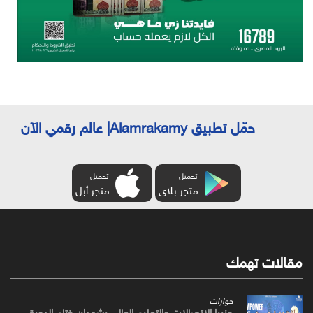
حمّل تطبيق Alamrakamy| عالم رقمي الآن
تحميل
تحميل
متجر بلاى
متجر أبل
مقالات تهمك
حوارات
وزيرا الاتصالات والتعليم العالي يشهدان ختام الدورة