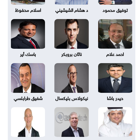
توفيق محمود
د هشام الشيشيني
اسلام محفوظ
احمد علام
ناثان بروبكر
باسك أير
حيدر باشا
نيكولاس بليكسال
شفيق طرابلسي