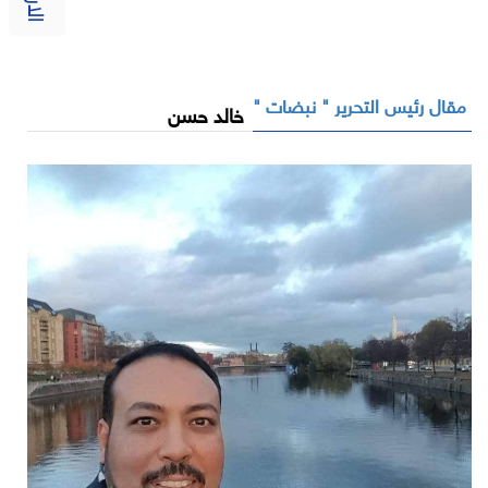
مقال رئيس التحرير " نبضات "
خالد حسن