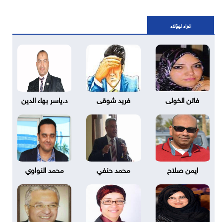
اقراء لهؤلاء
فاتن الخولى
فريد شوقى
د.ياسر بهاء الدين
ايمن صلاح
محمد حنفي
محمد النواوي