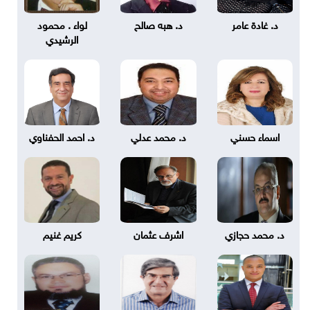
د. غادة عامر
د. هبه صالح
لواء . محمود
الرشيدي
اسماء حسني
د. محمد عدلي
د. احمد الحفناوي
د. محمد حجازي
اشرف عثمان
كريم غنيم