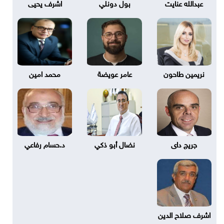
عبدالله عنايت
بول دونلي
اشرف يحيى
نريمين طاحون
عامر عويضة
محمد امين
جريج داى
نضال أبو ذكي
د.حسام رفاعي
اشرف صلاح الدين