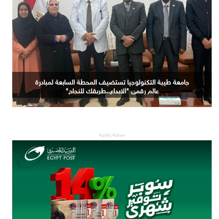
كريتيفا جامعة أسوان يستضيف المحطة الثامنة لمبادرة عالم
رقمي " الابداع ..طريقك للنجاح "
مساحة إعلانية