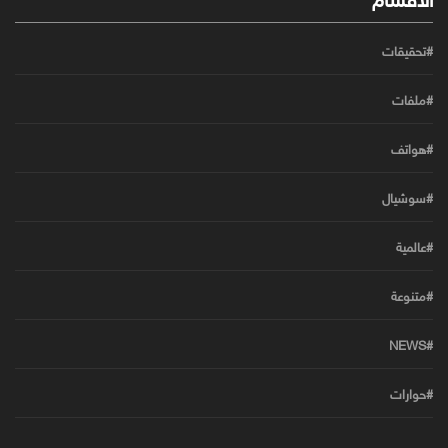
#تحقيقات
#ملفات
#هواتف
#سوشيال
#عالمية
#متنوعة
#NEWS
#حوارات