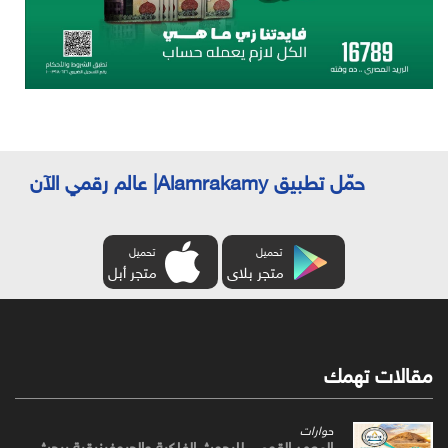
حمّل تطبيق Alamrakamy| عالم رقمي الآن
تحميل
تحميل
متجر بلاى
متجر أبل
مقالات تهمك
حوارات
المعهد القومي للبحوث الفلكية والجيوفيزيقية يبحث