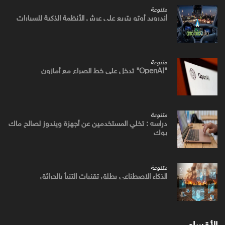
متنوعة
أندرويد أوتو يتربع علي عرش الأنظمة الذكية للسيارات
متنوعة
"OpenAI" تدخل علي خط الصراع مع أمازون
متنوعة
دراسه : تخلي المستخدمين عن أجهزة ويندوز لصالح ماك
بوك
متنوعة
الذكاء الاصطناعي يطلق تقنيات التنبأ بالحرائق
الأقسام