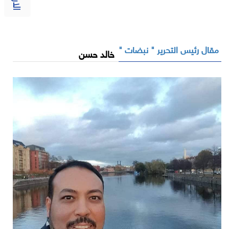
مقال رئيس التحرير " نبضات "
خالد حسن