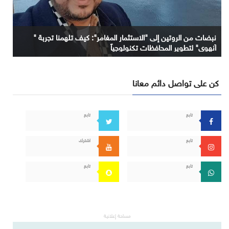
نبضات من الروتين إلى "الاستثمار المغامر": كيف تلهمنا تجربة "
آنهوي" لتطوير المحافظات تكنولوجياً
كن على تواصل دائم معانا
تابع
تابع
تابع
اشترك
تابع
تابع
مساحة إعلانية