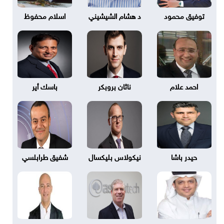
توفيق محمود
د هشام الشيشيني
اسلام محفوظ
احمد علام
ناثان بروبكر
باسك أير
حيدر باشا
نيكولاس بليكسال
شفيق طرابلسي