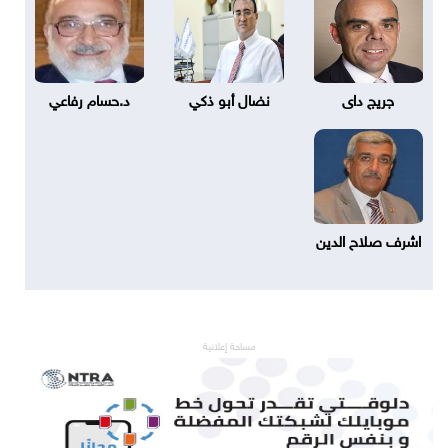
جريج داى
نضال أبو ذكي
د.حسام رفاعي
اشرف صلاح الدين
مساحة إعلانية