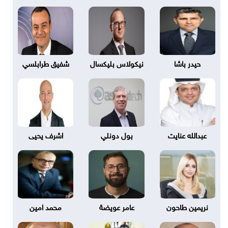
حيدر باشا
نيكولاس بليكسال
شفيق طرابلسي
عبدالله عنايت
بول دونلي
اشرف يحيى
نريمين طاحون
عامر عويضة
محمد امين