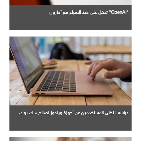
"OpenAI" تدخل علي خط الصراع مع أمازون
دراسه : تخلي المستخدمين عن أجهزة ويندوز لصالح ماك بوك