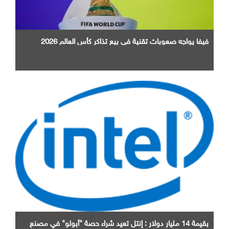
فيفا يواجه صعوبات تقنية في بيع تذاكر كأس العالم 2026
بقيمة 14 مليار دولار : إنتل تعيد شراء حصة "أبولو" في مصنع