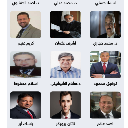
اسماء حسني
د. محمد عدلي
د. احمد الحفناوي
د. محمد حجازي
اشرف عثمان
كريم غنيم
توفيق محمود
د هشام الشيشيني
اسلام محفوظ
احمد علام
ناثان بروبكر
باسك أير