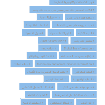
# وزير الاتصالات وتكنولوجيا المعلومات
# الكاتب الصحفي خالد حسن رئيس تحرير جريدة عالم رقمي
# موقع جريدة عالم رقمي
# Alam Rakamy
# مبادرة جريدة عالم رقمي بالجامعات
# الالعاب الالكترونية
# البنية التحتية
# الهواتف المحمولة
# سوق الكمبيوتر
# تطبيق عالم رقمي
# Alam Rakamy APP
# innovation
# Digital Transformation
# Artificial Intelligence (AI)
# ثقافة الابداع والابتكار
# technology and communication Information
# حماية البيانات
# الدفع الالكتروني
# تحفيز الابتكار الرقمي وريادة الأعمال
# التجارة الإلكترونية
# الاقتصاد الرقمي
# خصوصية مستخدمى الانترنت
# شبكات التواصل الاجتماعي
# خدمات شبكات الجيل الخامس 5G
# الشركات الناشئة
#ريادة الاعمال
# الابداع التكنولوجي
# المنصات الرقمية