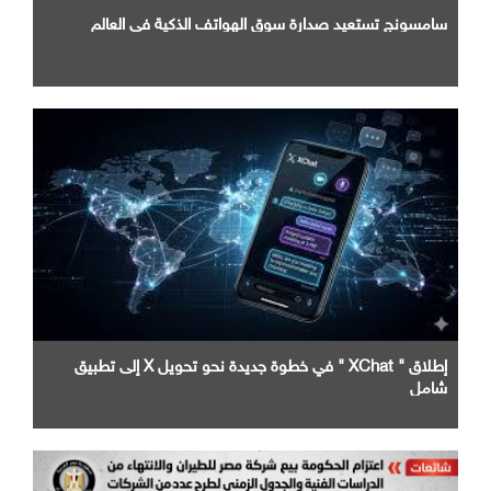
سامسونج تستعيد صدارة سوق الهواتف الذكية في العالم
إطلاق " XChat " في خطوة جديدة نحو تحويل X إلى تطبيق
شامل