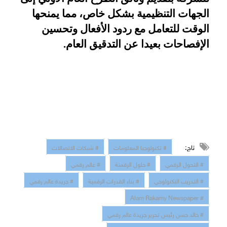
الجهات التنظيمية بشكل خاص، مما يمنحها
الوقت للتعامل مع ردود الأفعال وتحسين
الإفصاحات بعيدا عن التدقيق العام
.
تاج:
# تكنولوجيا المعلومات
# شبكات الاتصالات
# التحول الرقمي
# حلول الرقمنة
# عالم رقمي
# التدريب التكنولوجي
# بناء القدرات الرقمية
# جريدة عالم رقمي
# Alam Rakamy Newspaper
# خالد حسن رئيس تحرير جريدة عالم رقمي