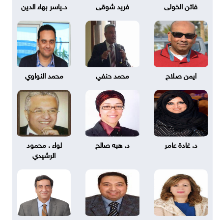
فاتن الخولى
فريد شوقى
د.ياسر بهاء الدين
ايمن صلاح
محمد حنفي
محمد النواوي
د. غادة عامر
د. هبه صالح
لواء . محمود
الرشيدي