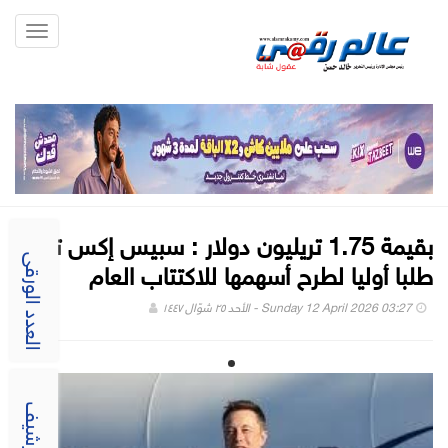
Toggle
gation
بقيمة 1.75 تريليون دولار : سبيس إكس تقدم
طلبا أوليا لطرح أسهمها للاكتتاب العام
العدد الورقى
Sunday 12 April 2026 03:27 - الأحد ٢٥ شوّال ١٤٤٧
الارشيف