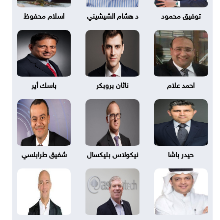
توفيق محمود
د هشام الشيشيني
اسلام محفوظ
احمد علام
ناثان بروبكر
باسك أير
حيدر باشا
نيكولاس بليكسال
شفيق طرابلسي