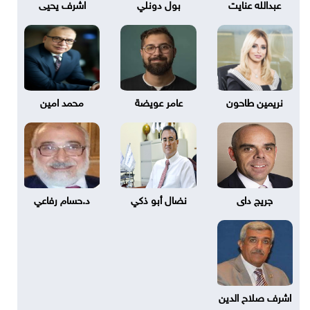
عبدالله عنايت
بول دونلي
اشرف يحيى
نريمين طاحون
عامر عويضة
محمد امين
جريج داى
نضال أبو ذكي
د.حسام رفاعي
اشرف صلاح الدين