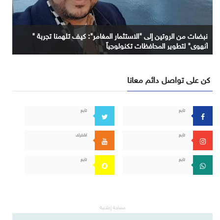
نبضات من الروتين إلى "الاستثمار المغامر": كيف تلهمنا تجربة "
آنهوي" لتطوير المحافظات تكنولوجياً
كن على تواصل دائم معانا
تابع
تابع
تابع
اشترك
تابع
تابع
مساحة إعلانية