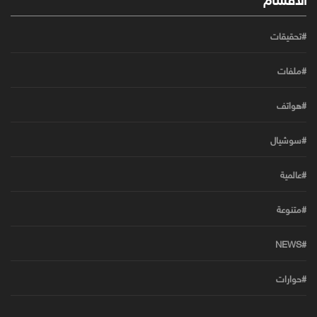
#تحقيقات
#ملفات
#هواتف
#سوشيال
#عالمية
#متنوعة
#NEWS
#حوارات