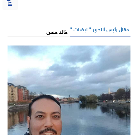
مقال رئيس التحرير " نبضات "
خالد حسن