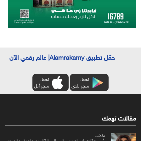
حمّل تطبيق Alamrakamy| عالم رقمي الآن
تحميل
تحميل
متجر بلاى
متجر أبل
مقالات تهمك
ملفات
دُبي حوّلت 4 ملايين مقيمٍ إلى قوّة بيعٍ واحدة. وقصور