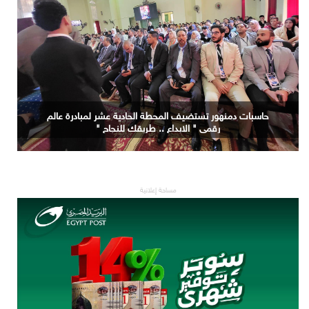
حاسبات دمنهور تستضيف المحطة الحادية عشر لمبادرة عالم
رقمي " الابداع .. طريقك للنجاح "
مساحة إعلانية