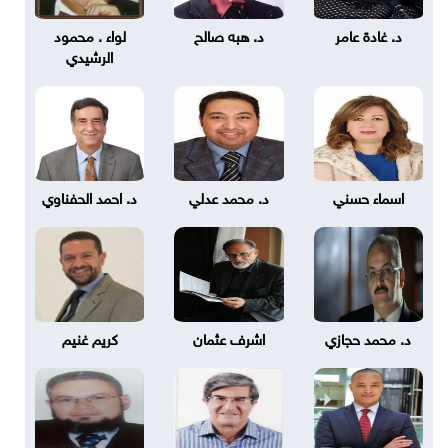
د. غادة عامر
د. هبه صالح
لواء . محمود
الرشيدي
اسماء حسني
د. محمد عدلي
د. احمد الحفناوي
د. محمد حجازي
اشرف عثمان
كريم غنيم