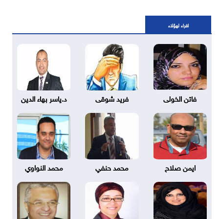
اقراء لهؤلاء
فاتن الخولى
فريد شوقى
د.ياسر بهاء الدين
ايمن صلاح
محمد حنفي
محمد النواوي