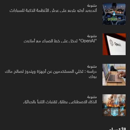
متنوعة
أندرويد أوتو يتربع علي عرش الأنظمة الذكية للسيارات
متنوعة
"OpenAI" تدخل علي خط الصراع مع أمازون
متنوعة
دراسه : تخلي المستخدمين عن أجهزة ويندوز لصالح ماك
بوك
متنوعة
الذكاء الاصطناعي يطلق تقنيات التنبأ بالحرائق
الأقسام