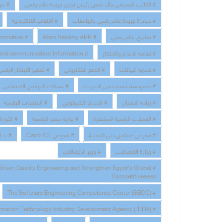
# الكاتب الصحفي خالد حسن رئيس تحرير جريدة عالم رقمي
# مو
# مبادرة جريدة عالم رقمي بالجامعات
# الالعاب الالكترونية
# تطبيق عالم رقمي
# Alam Rakamy APP
# Digital Transformation
# ثقافة الابداع والابتكار
# technology and communication Information
# حماية البيانات
# الدفع الالكتروني
# تحفيز الابتكار الرقم
# خصوصية مستخدمى الانترنت
# شبكات التواصل الاجتماعي
# ريادة الاعمال
# الابداع التكنولوجي
# المنصات الرقمية
# العملات الرقمية المشفرة
# بوابة مصر الرقمية
# الثورة 
# معرض جيتكس دبي للتقنية
# معرض Cairo ICT
# تحلي
# وزارة الاتصالات
# وزير الاتصالات
Driven Quality Engineering and Strengthen Egypt’s Global
Competitiveness
# The Software Engineering Competence Center (SECC)
# the Information Technology Industry Development Agency (ITIDA)