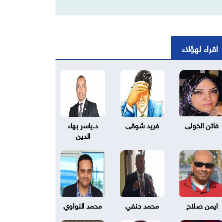
اقراء لهؤلاء
فاتن الخولى
فريد شوقى
د.ياسر بهاء
الدين
ايمن صلاح
محمد حنفي
محمد النواوي