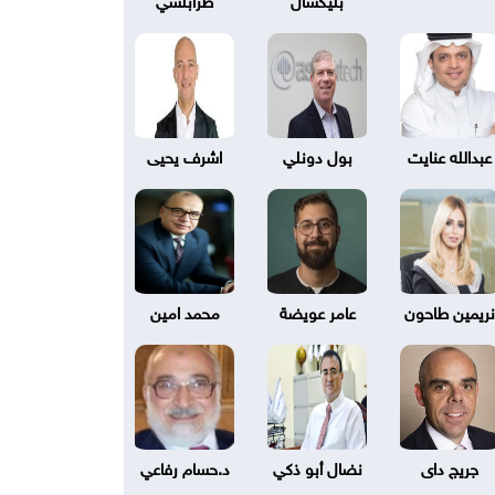
عبدالله عنايت
بول دونلي
اشرف يحيى
نريمين طاحون
عامر عويضة
محمد امين
جريج داى
نضال أبو ذكي
د.حسام رفاعي