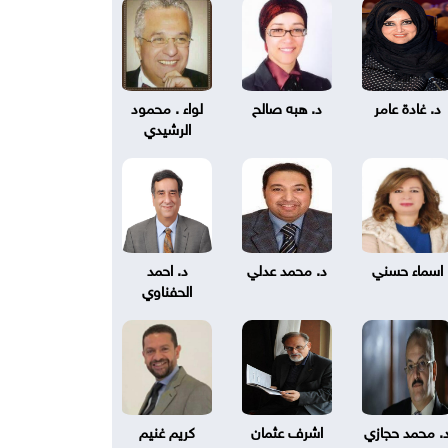
د. غادة عامر
د. هبه صالح
لواء . محمود
الرشيدي
اسماء حسني
د. محمد عدلي
د. احمد
الحفناوي
. محمد حجازي
اشرف عثمان
كريم غنيم