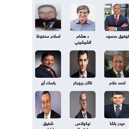
توفيق محمود
د هشام
اسلام محفوظ
الشيشيني
احمد علام
ناثان بروبكر
باسك أير
حيدر باشا
نيكولاس
شفيق
بليكسال
طرابلسي