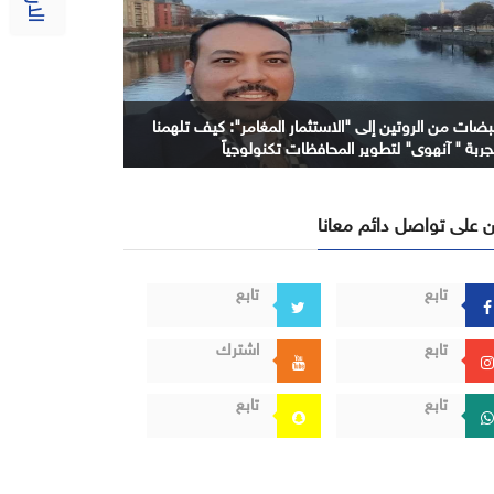
بضات من الروتين إلى "الاستثمار المغامر": كيف تلهمنا
جربة " آنهوي" لتطوير المحافظات تكنولوجياً
 على تواصل دائم معانا
تابع
تابع
تابع
اشترك
تابع
تابع