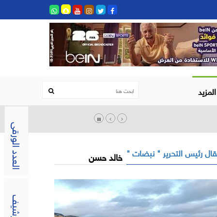
المزيد
العدد الورقى
ال رئيس التحرير " نبضات "
خالد حسن
الارشيف