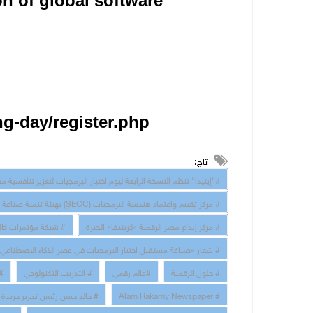
n of global software
ng-day/register.php
تاج:
#"إيتيدا" تنظم النسخة الرابعة ليوم اختبار البرمجيات لتعزيز تنافسية مصر في تص
# مركز تقييم واعتماد هندسة البرمجيات (SECC) بهيئة تنمية صناعة تكنولوجيا المعلومات (إيتيدا)
# مركز إبداع مصر الرقمية «كريتيفا» الجيزة
# شبكة مؤتمرات ISTQB العالمية
# شعار «صياغة مستقبل اختبار البرمجيات في عصر الذكاء الاصطناعي
# حلول الرقمنة
#عالم رقمي
# التدريب التكنولوجي
# 
# Alam Rakamy Newspaper
# خالد حسن رئيس تحرير جريدة 