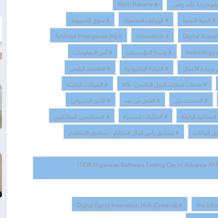
قع جريدة عالم رقمي
# Alam Rakamy
# البنية التحتية
# الهواتف المحمولة
# سوق الكمبيوتر
# Artificial Intelligence (AI)
# innovation
# رقمنة المؤسسات
# أمن المعلومات
ي وريادة الأعمال
# التجارة الإلكترونية
# الاقتصاد الرقمي
# خدمات شبكات الجيل الخامس ، 5G
# الشركات الناشئة
# المستخدمين
# العمل عن بعد
# الامن السبيراني
الصناعية الرابعة
# الطائرات الميسرة
# المستثمرين الملائكيين
ل البيانات
# صناديق رأس المال المخاطر ، صناديق الاستثمار
# ITIDA Organizes Software Testing Day to Advance AI-
# Digital Egypt Innovation Hub (Creativa)