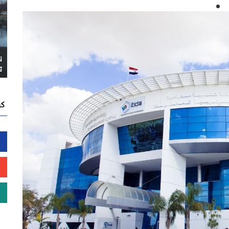
ن
ت
كن