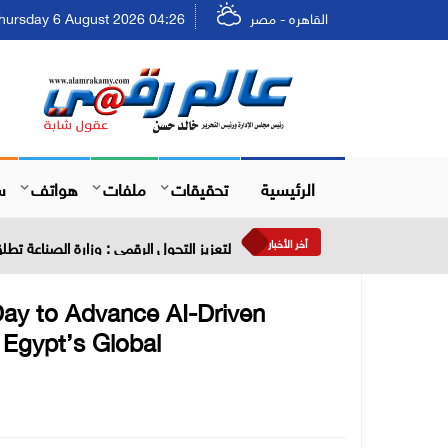
القاهره - مصر
Thursday 6 August 2026 04:26 - الخميس ٢٢ صفر ٤٨
الرئيسية
تحقيقات
ملفات
هواتف
س
أخر الأخبار
لتعزيز التحول الرقمي : وزارة الصناعة تط
Day to Advance AI-Driven
 Egypt’s Global