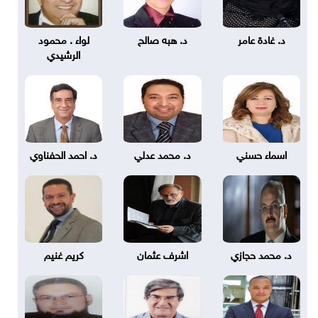
د. غادة عامر
د. هبه صالح
لواء . محمود
الرشيدي
اسماء حسني
د. محمد عدلي
د. احمد الحفناوي
د. محمد حجازي
اشرف عثمان
كريم غنيم