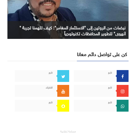
نبضات من الروتين إلى "الاستثمار المغامر": كيف تلهمنا تجربة "
آنهوي" لتطوير المحافظات تكنولوجياً
كن على تواصل دائم معانا
تابع
تابع
تابع
اشترك
تابع
تابع
مساحة إعلانية