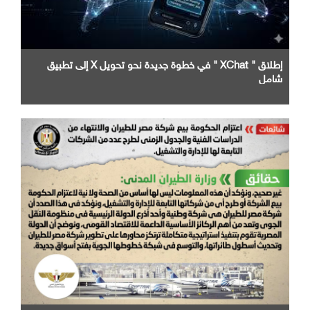
إطلاق " XChat " في خطوة جديدة نحو تحويل X إلى تطبيق
شامل