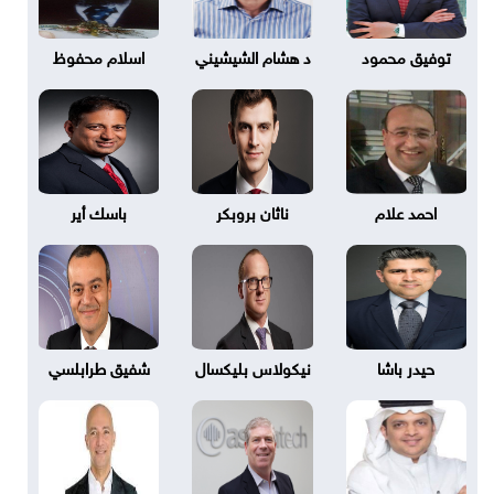
توفيق محمود
د هشام الشيشيني
اسلام محفوظ
احمد علام
ناثان بروبكر
باسك أير
حيدر باشا
نيكولاس بليكسال
شفيق طرابلسي