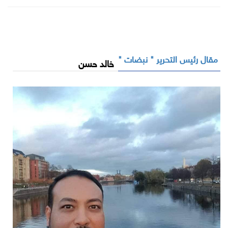
مقال رئيس التحرير " نبضات "
خالد حسن