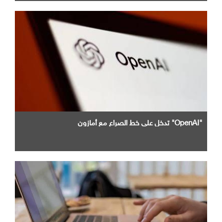
"OpenAI" تدخل علي خط الصراع مع أمازون