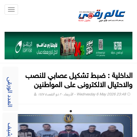
Toggle
gation
الداخلية : ضبط تشكيل عصابي للنصب
والاحتيال الالكترونى على المواطنين
العدد الورقى
Wednesday 6 May 2026 23:48 - الأربعاء ٢٠ ذو القعدة ١٤٤٧
الارشيف