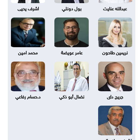
عبدالله عنايت
بول دونلي
اشرف يحيى
نريمين طاحون
عامر عويضة
محمد امين
جريج داى
نضال أبو ذكي
د.حسام رفاعي
اشرف صلاح الدين