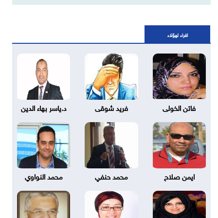
اقراء لهؤلاء
فاتن الخولى
فريد شوقى
د.ياسر بهاء الدين
ايمن صلاح
محمد حنفي
محمد النواوي