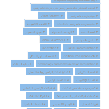
# الكاتب الصحفي خالد حسن رئيس تحرير جريدة عالم رقمي
# موقع جريدة عالم رقمي
# Alam Rakamy
# مبادرة جريدة عالم رقمي بالجامعات
# الالعاب الالكترونية
# البنية التحتية
# الهواتف المحمولة
# سوق الكمبيوتر
# تطبيق عالم رقمي
# Alam Rakamy APP
# innovation
# Digital Transformation
# Artificial Intelligence (AI)
# ثقافة الابداع والابتكار
# technology and communication Information
# حماية البيانات
# الدفع الالكتروني
# تحفيز الابتكار الرقمي وريادة الأعمال
# التجارة الإلكترونية
# الاقتصاد الرقمي
# خصوصية مستخدمى الانترنت
# شبكات التواصل الاجتماعي
# خدمات شبكات الجيل الخامس 5G
# الشركات الناشئة
#ريادة الاعمال
# الابداع التكنولوجي
# المنصات الرقمية