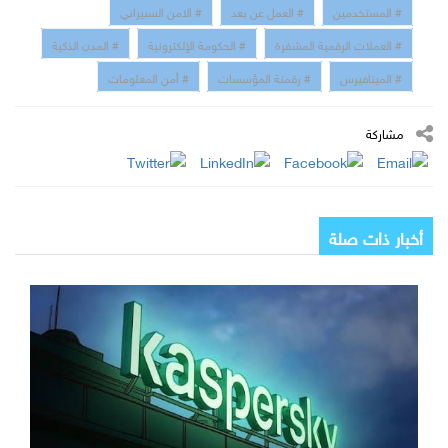
# المستخدمين
# العمل عن بعد
# الامن السبيراني
# العملات الرقمية المشفرة
# الحكومة الإلكترونية
# المدن الذكية
# الميتافيرس
# رقمنة المؤسسات
# أمن المعلومات
مشاركة
أخبار ذات صلة