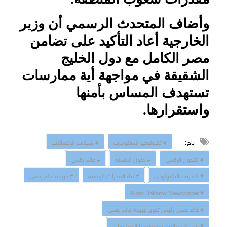
وأضاف المتحدث الرسمي أن وزير
الخارجية أعاد التأكيد على تضامن
مصر الكامل مع دول الخليج
الشقيقة في مواجهة أية ممارسات
تستهدف المساس بأمنها
واستقرارها.
تاج:
# تكنولوجيا المعلومات
# شبكات الاتصالات
# التحول الرقمي
# حلول الرقمنة
# عالم رقمي
# التدريب التكنولوجي
# بناء القدرات الرقمية
# جريدة عالم رقمي
# Alam Rakamy Newspaper
# خالد حسن رئيس تحرير جريدة عالم رقمي
# وزير الاتصالات وتكنولوجيا المعلومات