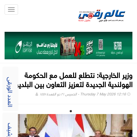
Toggle
gation
وزير الخارجية: نتطلع للعمل مع الحكومة
الهولندية الجديدة لتعزيز التعاون بين البلدين
العدد الورقى
Thursday 7 May 2026 12:16 - الخميس ٢١ ذو القعدة ١٤٤٧
الارشيف