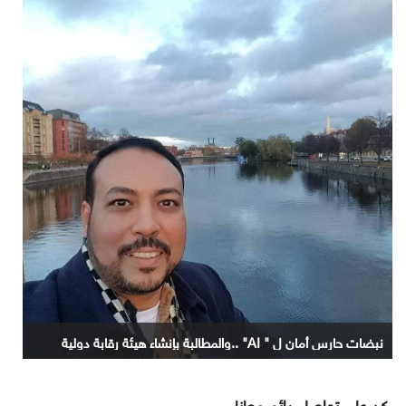
نبضات حارس أمان ل " AI" ..والمطالبة بإنشاء هيئة رقابة دولية
كن على تواصل دائم معانا