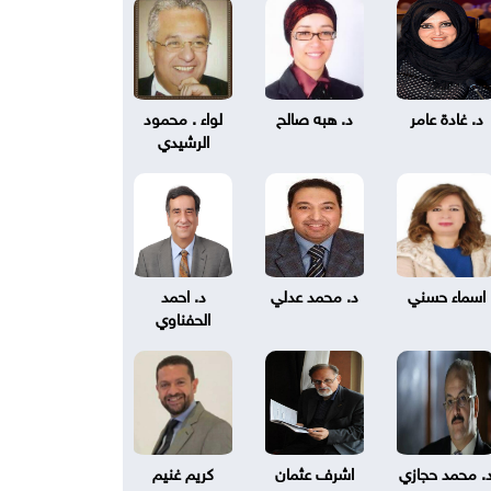
د. غادة عامر
د. هبه صالح
لواء . محمود
الرشيدي
اسماء حسني
د. محمد عدلي
د. احمد
الحفناوي
. محمد حجازي
اشرف عثمان
كريم غنيم