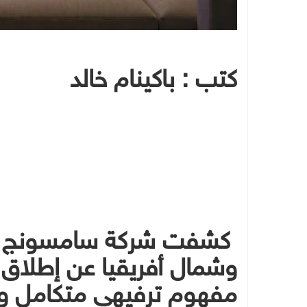
كتب : باكينام خالد
كشفت شركة سامسونج للإ
مفهوم ترفيهي متكامل و