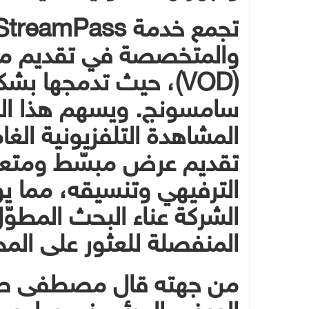
والمتخصصة في تقديم م
(VOD)، حيث تدمجها 
سامسونج. ويسهم هذا المف
المشاهدة التلفزيونية ال
تقديم عرض مبسّط ومتعدد
الترفيهي وتنسيقه، مما 
الشركة عناء البحث المطو
المنفصلة للعثور على الم
من جهته قال مصطفى صاد
العرض المرئي في سامسون