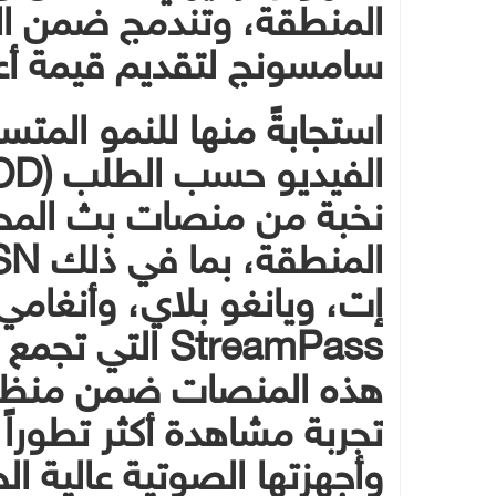
المنطقة، وتندمج ضمن ا
سامسونج لتقديم قيمة أعل
استجابةً منها للنمو الم
نخبة من منصات بث المحت
إت، ويانغو بلاي، وأنغامي
StreamPass الت
هذه المنصات ضمن منظوم
تجربة مشاهدة أكثر تطورا
وأجهزتها الصوتية عالية ال