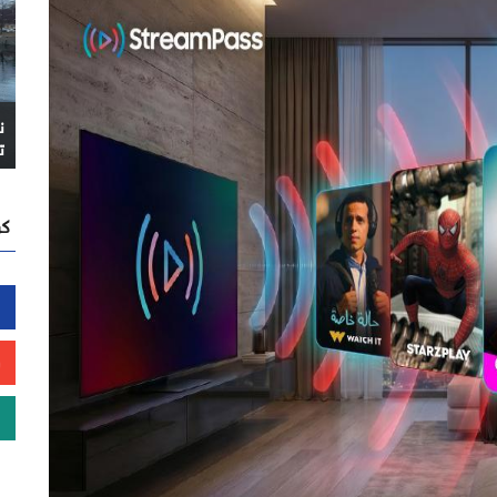
ن
ت
كن