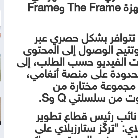
Art Store لمستخدمي أجهزة The Frame وFrame
StreamPass Sound: تتوافر بشكل حصري عبر
ع Samsung.com، وتتيح الوصول إلى المحتوى
ات الفيديو حسب الطلب، إلى
حدودة على منصة أنغامي،
جموعة مختارة من
 من سلسلتي Q وS.
، نائب رئيس قطاع تطوير
ي: "تركّز ستارزبلاي على