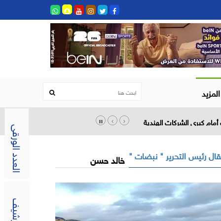
المزيد
أمام كبرى الشركات الهندية
العدد الورقى
ال رئيس التحرير " نبضات "
خالد حسن
الارشيف