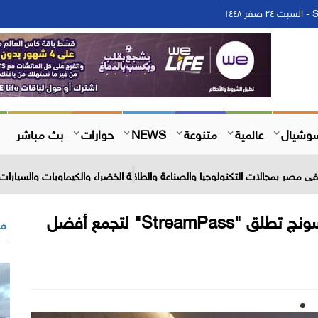
١
وشيال
عالمية
متنوعة
NEWS
حوارات
بث مباشر
 مصر بمجالات التكنولوجيا والصناعة والطاقة الخضراء والكيماويات والسيارات 
اشتراك واحد وترفيه بلا حدود: سامسونج تطلق "StreamPass" لتجمع أفضل
مق