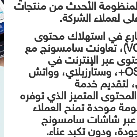
لمنظومة الأحدث من منتجات
ى لعملاء الشركة.
تسارع في استهلاك محتوى
الفيديو حسب الطلب (VOD)، تعاونت سامسونج مع
وى عبر الإنترنت في
المنطقة، بما في ذلك OSN+، وستارزبلاي، وواتش
، لتقديم خدمة
ي تجمع المحتوى المتميز الذي توفره
ة موحدة تمنح العملاء
ً عبر شاشات سامسونج
جودة، ودون تكبد عناء.