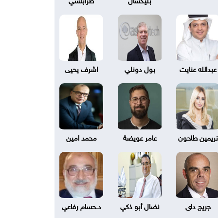
عبدالله عنايت
بول دونلي
اشرف يحيى
نريمين طاحون
عامر عويضة
محمد امين
جريج داى
نضال أبو ذكي
د.حسام رفاعي