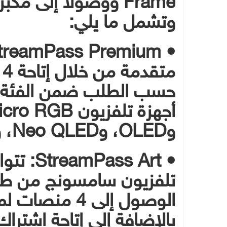
وتشمل ما يلي:
م
حسب الطلب ضمن الفئة ال
وOLED، وNeo QLED، وMiniLED، وUHD.
• ss Art
الوصول إلى 4 