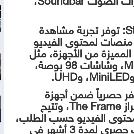
• StreamPass Premium: توفر تجربة مشاهدة
تقدمة من خلال إتاحة 4 منصات لمحتوى الفيديو
مميزة من الأجهزة، مثل
أجهزة تلفزيون Micro RGB، وشاشات 98 بوصة،
StreamPa: تتوافر حصرياً ضمن أجهزة
تلفزيون سامسونج من طراز The Frame، وتتيح
منصات لمحتوى الفيديو حسب الطلب،
بالإضافة إلى إتاحة اشتراك حصري لمدة 3 أشهر في