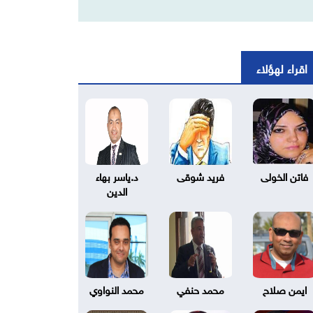
اقراء لهؤلاء
فاتن الخولى
فريد شوقى
د.ياسر بهاء
الدين
ايمن صلاح
محمد حنفي
محمد النواوي