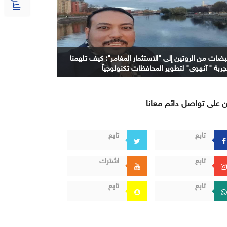
بضات من الروتين إلى "الاستثمار المغامر": كيف تلهمنا
جربة " آنهوي" لتطوير المحافظات تكنولوجياً
 على تواصل دائم معانا
تابع
تابع
تابع
اشترك
تابع
تابع