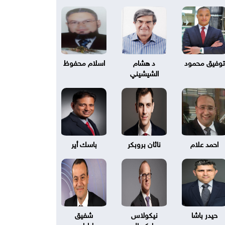
توفيق محمود
د هشام
اسلام محفوظ
الشيشيني
احمد علام
ناثان بروبكر
باسك أير
حيدر باشا
نيكولاس
شفيق
بليكسال
طرابلسي