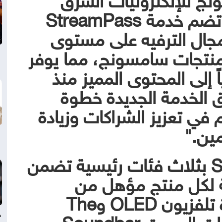
الأوسط وشمال أفريقيا: "تضم خدمة StreamPass
 مجال الترفيه على مستوى
تجات سامسونج، مما يوفر
 إلى المحتوى المميز منذ
ق الخدمة الجديدة خطوة
في تعزيز الشراكات وزيادة
ين."
تتوافر خدمة StreamPass بثلاث فئات رئيسية تضمن
مة لكل منتج مؤهل من
سامسونج، بدءاً من أجهزة تلفزيون OLED وThe
Frame ووصولاً إلى مكبرات الصوت Soundbar،
د