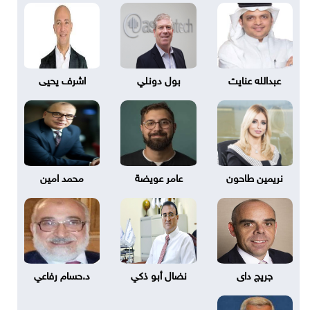
عبدالله عنايت
بول دونلي
اشرف يحيى
نريمين طاحون
عامر عويضة
محمد امين
جريج داى
نضال أبو ذكي
د.حسام رفاعي