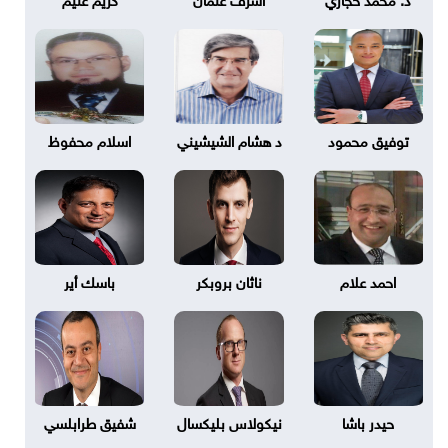
توفيق محمود
د هشام الشيشيني
اسلام محفوظ
احمد علام
ناثان بروبكر
باسك أير
حيدر باشا
نيكولاس بليكسال
شفيق طرابلسي