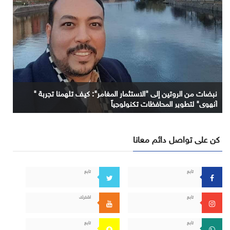
نبضات من الروتين إلى "الاستثمار المغامر": كيف تلهمنا تجربة "
آنهوي" لتطوير المحافظات تكنولوجياً
كن على تواصل دائم معانا
تابع
تابع
تابع
اشترك
تابع
تابع