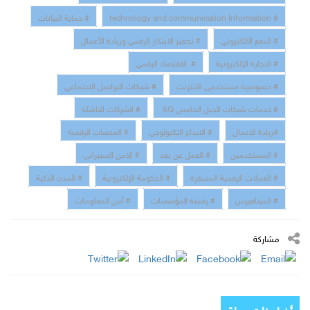
# technology and communication Information
# حماية البيانات
# الدفع الالكتروني
# تحفيز الابتكار الرقمي وريادة الأعمال
# التجارة الإلكترونية
# الاقتصاد الرقمي
# خصوصية مستخدمى الانترنت
# شبكات التواصل الاجتماعي
# خدمات شبكات الجيل الخامس 5G
# الشركات الناشئة
#ريادة الاعمال
# الابداع التكنولوجي
# المنصات الرقمية
# المستخدمين
# العمل عن بعد
# الامن السبيراني
# العملات الرقمية المشفرة
# الحكومة الإلكترونية
# المدن الذكية
# الميتافيرس
# رقمنة المؤسسات
# أمن المعلومات
مشاركة
أخبار ذات صلة