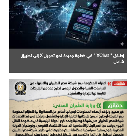
إطلاق " XChat " في خطوة جديدة نحو تحويل X إلى تطبيق
شامل