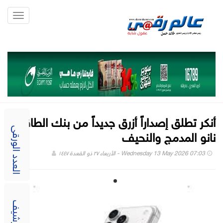
Toggle
gation
أنكر تطلق إصداراً أزرق جديداً من بنك الطاقة
نانو المدمج والنحيف
العدد الورقى
Wednesday 13 May 2026 07:03 - الأربعاء ٢٧ ذو القعدة ١٤٤٧
الارشيف