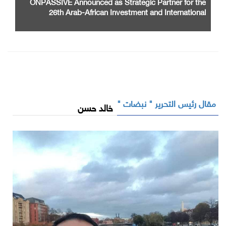
ONPASSIVE Announced as Strategic Partner for the
26th Arab-African Investment and International
Cooperation Exhibition and Conference
مقال رئيس التحرير " نبضات "
خالد حسن