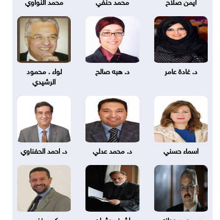
ايمن صلاح
محمد حنفي
محمد النواوي
د. غادة عامر
د. هبه صالح
لواء . محمود
الرشيدي
اسماء حسني
د. محمد عدلي
د. احمد الحفناوي
د. محمد حجازي
اشرف عثمان
كريم غنيم