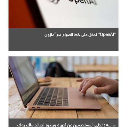
"OpenAI" تدخل علي خط الصراع مع أمازون
دراسه : تخلي المستخدمين عن أجهزة ويندوز لصالح ماك بوك