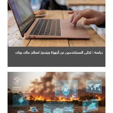
دراسه : تخلي المستخدمين عن أجهزة ويندوز لصالح ماك بوك