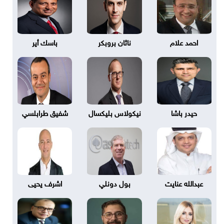
احمد علام
ناثان بروبكر
باسك أير
حيدر باشا
نيكولاس بليكسال
شفيق طرابلسي
عبدالله عنايت
بول دونلي
اشرف يحيى