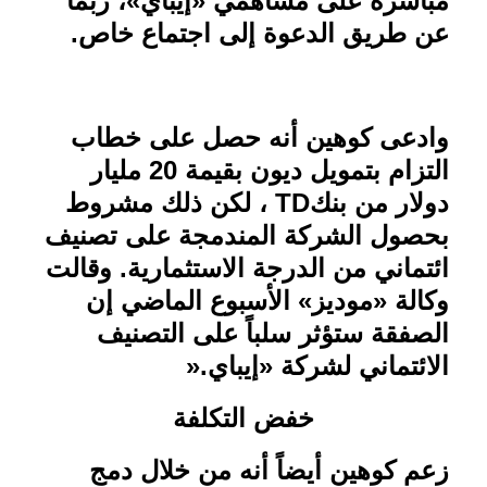
مباشرة على مساهمي «إيباي»، ربما
عن طريق الدعوة إلى اجتماع خاص
.
وادعى كوهين أنه حصل على خطاب
التزام بتمويل ديون بقيمة 20 مليار
دولار من بنك
TD
، لكن ذلك مشروط
بحصول الشركة المندمجة على تصنيف
ائتماني من الدرجة الاستثمارية. وقالت
وكالة «موديز» الأسبوع الماضي إن
الصفقة ستؤثر سلباً على التصنيف
الائتماني لشركة «إيباي
».
خفض التكلفة
زعم كوهين أيضاً أنه من خلال دمج