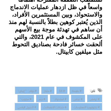
واسعاً في ظل ازدهار عمليات الاندماج
والاستحواذ، وبين المستثمرين الأفراد،
الذين يُعتبر كوهين بطلاً بالنسبة لهم منذ
أن ساهم في تهدئة موجة بيع الأسهم
على المكشوف في عام 2021، والتي
ألحقت خسائر فادحة بصناديق التحوط
مثل ميلفين كابيتال.
تاج:
# بقيمة
# 56
# مليار
# دولار : " إيباي"
# ترفض
# عرض
# استحواذ "
# جيم
# ستوب"
# تكنولوجيا المعلومات
# شبكات الاتصالات
# التحول الرقمي