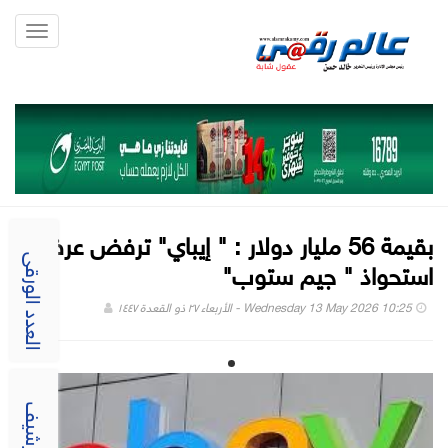
Toggle
gation
بقيمة 56 مليار دولار : " إيباي" ترفض عرض
استحواذ " جيم ستوب"
العدد الورقى
Wednesday 13 May 2026 10:25 - الأربعاء ٢٧ ذو القعدة ١٤٤٧
الارشيف