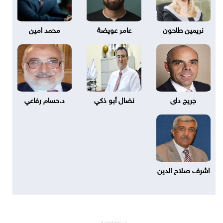
نريمين طاحون
عامر عويضة
محمد امين
جريج داى
نضال أبو ذكي
د.حسام رفاعي
اشرف صلاح الدين
مساحة إعلانية