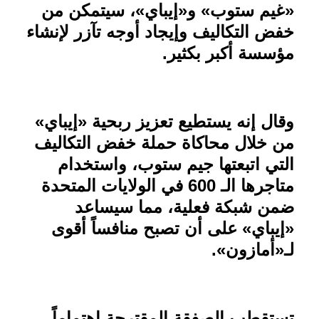
«غيم ستوب» و«إيباي»، سيتمكن من
خفض التكاليف وإيجاد أوجه تآزر لإنشاء
مؤسسة أكبر بكثير
.
وقال إنه يستطيع تعزيز ربحية «إيباي»
من خلال محاكاة حملة خفض التكاليف
التي اتبعتها جيم ستوب، واستخدام
متاجرها الـ 600 في الولايات المتحدة
ضمن شبكة فعلية، مما سيساعد
«إيباي» على أن تصبح منافساً أقوى
لـ«أمازون».
تستقطب الصفقة المقترحة اهتماماً