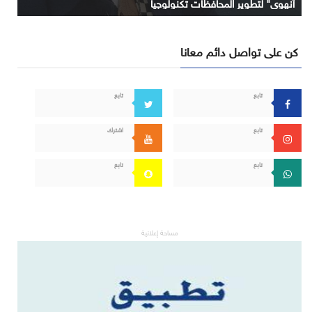
آنهوي" لتطوير المحافظات تكنولوجياً
كن على تواصل دائم معانا
تابع
تابع
تابع
اشترك
تابع
تابع
مساحة إعلانية