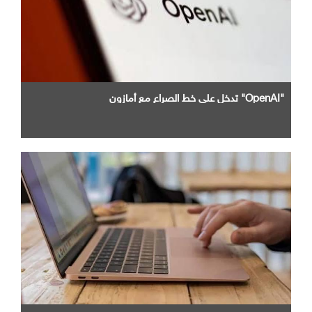
"OpenAI" تدخل علي خط الصراع مع أمازون