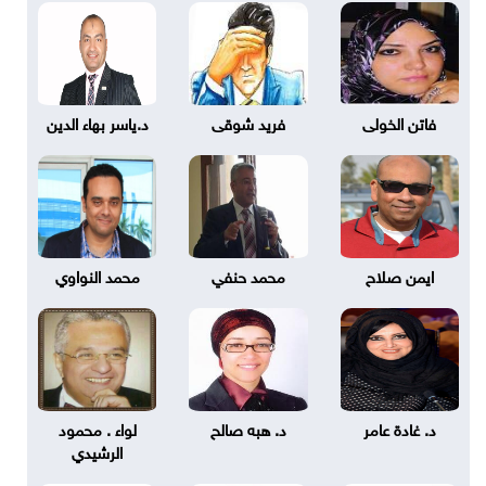
فاتن الخولى
فريد شوقى
د.ياسر بهاء الدين
ايمن صلاح
محمد حنفي
محمد النواوي
د. غادة عامر
د. هبه صالح
لواء . محمود
الرشيدي