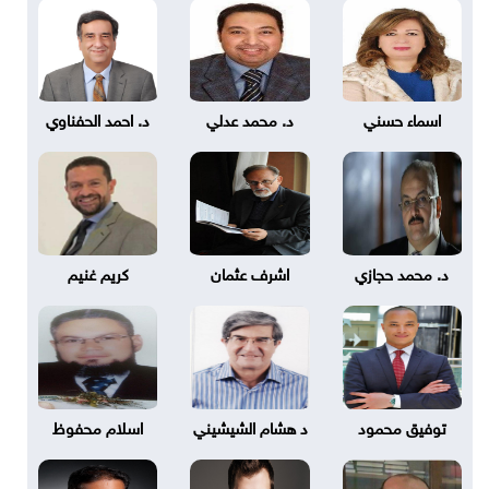
اسماء حسني
د. محمد عدلي
د. احمد الحفناوي
د. محمد حجازي
اشرف عثمان
كريم غنيم
توفيق محمود
د هشام الشيشيني
اسلام محفوظ