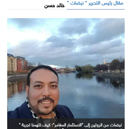
مقال رئيس التحرير " نبضات "
خالد حسن
نبضات من الروتين إلى "الاستثمار المغامر": كيف تلهمنا تجربة "