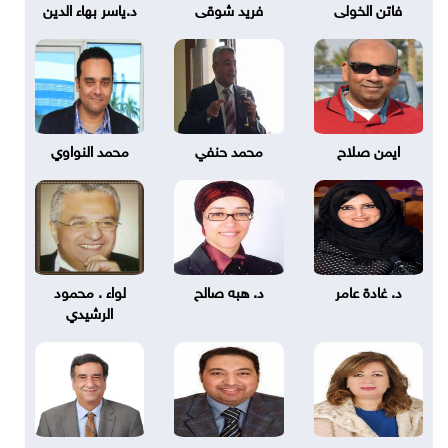
فاتن الخولى
فريد شوقى
د.ياسر بهاء الدين
ايمن صلاح
محمد حنفي
محمد النواوي
د. غادة عامر
د. هبه صالح
لواء . محمود
الرشيدي