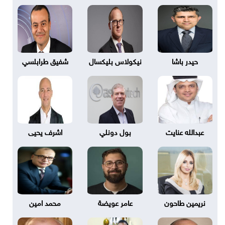
حيدر باشا
نيكولاس بليكسال
شفيق طرابلسي
عبدالله عنايت
بول دونلي
اشرف يحيى
نريمين طاحون
عامر عويضة
محمد امين