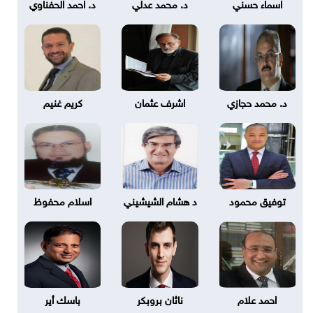
اسماء حسني
د. محمد عدلي
د. احمد الحفناوي
د. محمد حجازي
اشرف عثمان
كريم غنيم
توفيق محمود
د هشام الشيشيني
اسلام محفوظ
احمد علام
ناثان بروبكر
باسك أير