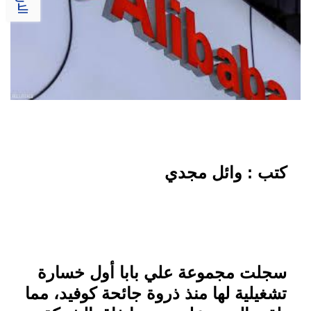
كتب : وائل مجدي
سجلت مجموعة علي بابا أول خسارة
تشغيلية لها منذ ذروة جائحة كوفيد، مما