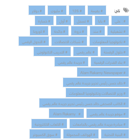
تاج:
# بقيمة
# 125
# مليون
# دولار
# : علي
# بابا
# تسجل
# أول
# خسارة
# تشغيلية
# منذ
# ذروة
# جائحة
# كورونا
# تكنولوجيا المعلومات
# شبكات الاتصالات
# التحول الرقمي
# حلول الرقمنة
# عالم رقمي
# التدريب التكنولوجي
# بناء القدرات الرقمية
# جريدة عالم رقمي
# Alam Rakamy Newspaper
# خالد حسن رئيس تحرير جريدة عالم رقمي
# وزير الاتصالات وتكنولوجيا المعلومات
# الكاتب الصحفي خالد حسن رئيس تحرير جريدة عالم رقمي
# موقع جريدة عالم رقمي
# Alam Rakamy
# مبادرة جريدة عالم رقمي بالجامعات
# الالعاب الالكترونية
# البنية التحتية
# الهواتف المحمولة
# سوق الكمبيوتر