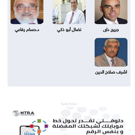
جريج داى
نضال أبو ذكي
د.حسام رفاعي
اشرف صلاح الدين
مساحة إعلانية