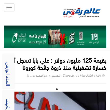
Toggle
gation
بقيمة 125 مليون دولار : علي بابا تسجل أول
خسارة تشغيلية منذ ذروة جائحة كورونا
العدد الورقى
Thursday 14 May 2026 11:01 - الخميس ٢٨ ذو القعدة ١٤٤٧
الارشيف