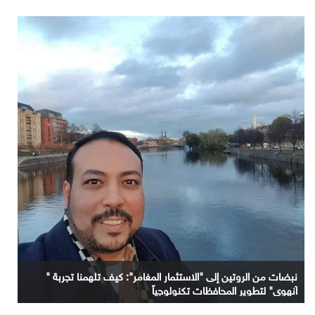
نبضات من الروتين إلى "الاستثمار المغامر": كيف تلهمنا تجربة "
آنهوي" لتطوير المحافظات تكنولوجياً