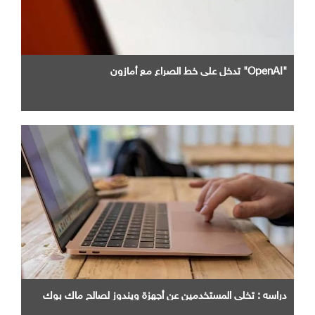
"OpenAI" تدخل علي خط الصراع مع أمازون
دراسه : تخلي المستخدمين عن أجهزة ويندوز لصالح ماك بوك