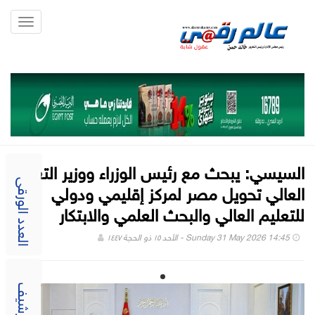
Toggle
gation
السيسي: يبحث مع رئيس الوزراء ووزير التعليم
العالي تحويل مصر لمركز إقليمي ودولي
العدد الورقى
للتعليم العالي والبحث العلمي والابتكار
Sunday 31 May 2026 14:45 - الأحد ١٥ ذو الحجة ١٤٤٧
الارشيف