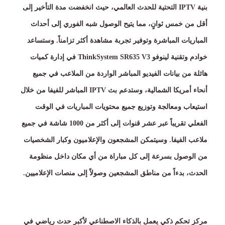
بنية
IPTV
التحتية للحدث العالمي، حيث انخفضت مدة التأخير إلى
أقل من خمس ثوانٍ، مما يتيح الوصول شبه الفوري إلى أحداث
المباريات المباشرة وتوفير تجربة مشاهدة أكثر تزامناً
.
وستساعد
خوادم وتقنية لينوفو
ThinkSystem SR635 V3
في إدارة كميات
هائلة من بيانات الفيديو المباشر الواردة من الملاعب في جميع
أنحاء أمريكا الشمالية، وستدعم بث
IPTV
المباشر للفيفا من خلال
استيعاب ومعالجة وتوزيع جميع محتويات المباريات في الوقت
الفعلي تقريباً عبر عشر قنوات إلى أكثر من
1000
شاشة في جميع
ملاعب الفيفا
.
وسيتمكن المشجعون والإعلاميون وكبار الشخصيات
من الوصول بسرعة إلى كل مباراة من أي مكان داخل منظومة
الحدث، بدءاً من مناطق المشجعين وصولاً إلى منصات الإعلاميين
.
مركز تحكم ذكي يعمل بالذكاء الاصطناعي لأكبر حدث رياضي في