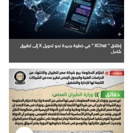
إطلاق " XChat " في خطوة جديدة نحو تحويل X إلى تطبيق
شامل