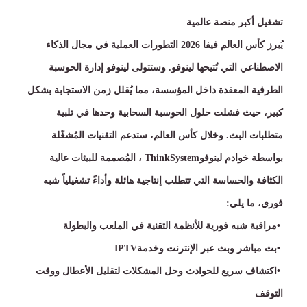
تشغيل أكبر منصة عالمية
يُبرز كأس العالم فيفا
2026
التطورات العملية في مجال الذكاء
الاصطناعي التي تُتيحها لينوفو
.
وستتولى لينوفو إدارة الحوسبة
الطرفية المعقدة داخل المؤسسة، مما يُقلل زمن الاستجابة بشكل
كبير، حيث فشلت حلول الحوسبة السحابية وحدها في تلبية
متطلبات البث
.
وخلال كأس العالم، ستدعم التقنيات المُشغّلة
بواسطة خوادم لينوفو
ThinkSystem
، المُصممة للبيئات عالية
الكثافة والحساسة التي تتطلب إنتاجية هائلة وأداءً تشغيلياً شبه
فوري، ما يلي
:
•
مراقبة شبه فورية للأنظمة التقنية في الملعب والبطولة
•
بث مباشر وبث عبر الإنترنت وخدمة
IPTV
•
اكتشاف سريع للحوادث وحل المشكلات لتقليل الأعطال ووقت
التوقف