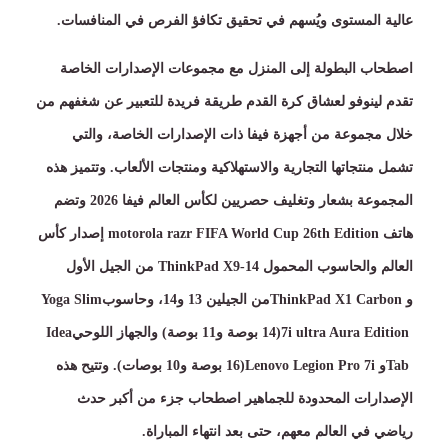
عالية المستوى ويُسهم في تحقيق تكافؤ الفرص في المنافسات
.
اصطحاب البطولة إلى المنزل مع مجموعات الإصدارات الخاصة
تقدم لينوفو لعشاق كرة القدم طريقة فريدة للتعبير عن شغفهم من
خلال مجموعة من أجهزة فيفا ذات الإصدارات الخاصة، والتي
تشمل منتجاتها التجارية والاستهلاكية ومنتجات الألعاب
.
وتتميز هذه
المجموعة بشعار وتغليف حصريين لكأس العالم فيفا
2026
وتضم
هاتف
motorola razr FIFA World Cup 26th Edition
إصدار كأس
العالم والحاسوب المحمول
ThinkPad X9-14
من الجيل الأول
و
ThinkPad X1 Carbon
من الجيلين
13
و
14
، وحاسوب
Yoga Slim
7i ultra Aura Edition
(14
بوصة و
11
بوصة
)
والجهاز اللوحي
Idea
Tab
و
Lenovo Legion Pro 7i
(16
بوصة و
10
بوصات
).
وتتيح هذه
الإصدارات المحدودة للجماهير اصطحاب جزء من أكبر حدث
رياضي في العالم معهم، حتى بعد انتهاء المباراة
.