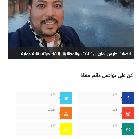
نبضات حارس أمان ل " AI" ..والمطالبة بإنشاء هيئة رقابة دولية
كن على تواصل دائم معانا
تابع
تابع
تابع
اشترك
تابع
تابع