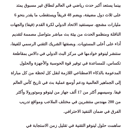
بينما يستعد أكبر حدث رياضي في العالم لنطاق غير مسبوق يمتد
على ثلاث دول مضيفة، ويضم
48
فريقاً ويستقطب ما يقدر بنحو
6
مليارات مشجع، سيستفيد الاتحاد الدولي لكرة القدم
(
فيفا
)
والجهات
الناقلة ومنظمو الحدث من بيئة بث مباشر متواصل مصممة لتقديم
أداء على أعلى المستويات
.
وبصفتها الشريك التقني الرسمي للفيفا،
ستنشر لينوفو خوادمها في مركز البث الدولي في دالاس بمقاطعة
تكساس، للمساعدة في توفير قوة الحوسبة والأجهزة والحلول
المدعومة بالذكاء الاصطناعي اللازمة لنقل كل لحظة من كل مباراة
إلى الجماهير العالمية ودعم أوسع عملية بث في تاريخ كأس العالم
فيفا
.
وسيسهم أكثر من
17
ألف جهاز من لينوفو وموتورولا وأكثر
من
200
مهندس منتشرين في مختلف الملاعب ومواقع تدريب
الفرق في ضمان التنفيذ الاحترافي
.
ساهمت حلول لينوفو التقنية في تقليل زمن الاستجابة في