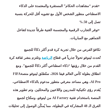
•
تقدم
“
مشاهدات الحكام
”
المستقرة والمعتمدة على الذكاء
الاصطناعي منظور الشخص الأول مع تشويه أقل للحركة بنسبة
تصل إلى
50
%.
•
توفر التجارب الرقمية والمجسمة الغنية طرقاً جديدة لتفاعل
الجماهير مع المباريات
.
تكافؤ الفرص من خلال تجربة كرة قدم أكثر ذكاءً للجميع
تُحدث لينوفو تحولاً جذرياً في قطاع
الرياضة
وتلتزم بنشر ثقافة كرة
القدم من خلال رؤيتها
“
ذكاء اصطناعي أكثر ذكاءً للجميع
”.
ومع
انطلاق بطولة كأس العالم فيفا
2026
، ستُطلق لينوفو منصة
FIFA
AI Pro
، وهي مساعد معرفي متطور مدعوم بالذكاء الاصطناعي،
يُقدم رؤى تكتيكية للمدربين واللاعبين والمحللين
.
وتم تطوير هذه
المنصة باستخدام تقنية
AI Factory
من لينوفو، وستُتاح لجميع
الفرق الـ
48
المشاركة في البطولة، مما يُمكّن الوصول إلى تحليلات