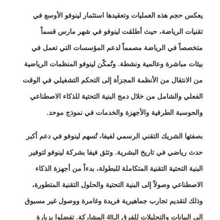
يعكس حجم هذه العمليات وتعقيدها استثمار لينوفو الأوسع في
تقنيات الرياضة، حيث أطلقت لينوفو في شهر مارس قسماً
متخصصاً في الرياضة مصمماً لدعم المؤسسات التي تعمل في
بيئات مباشرة وعالمية ونشطة
.
وتُمكّن لينوفو المنظمات الرياضية
من الانتقال من الأنظمة المجزأة إلى التحكم التشغيلي في الوقت
الفعلي والشامل من خلال دمج البنية التحتية للذكاء الاصطناعي
والحوسبة الطرفية والأجهزة والخدمات في نموذج موحد
.
بصفتها الشريك التقني الرسمي لفيفا، تُسهم لينوفو في دعم أكبر
حدث رياضي في تاريخ البشرية
.
وتثق فيفا بشركة لينوفو لتوفير
البنية التحتية التقنية المتكاملة للبطولة، بدءاً من أجهزة الذكاء
الاصطناعي وصولاً إلى البنية التحتية والحلول التقنية المتطورة،
وذلك لتقديم تجارب جماهيرية فريدة وغامرة ووصول غير مسبوق
إلى البيانات والتحليلات للفرق الـ
48
المشاركة
.
تفضلوا بزيارة