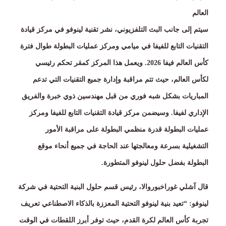
العالم
سيتم إلى جانب البث التلفزيوني، نشر تقنية لينوفو في مركز قيادة
التقنيات التابع للفيفا في ميامي ومركز عمليات البطولة طوال فترة
كأس العالم فيفا
2026.
ويعمل هذا المركز كمقر تحكم رئيسي
لكأس العالم، حيث تتم مراقبة وإدارة جميع التقنيات التي تدعم
المباريات بشكل شبه فوري من قبل مهندسين ذوي خبرة والفريق
الإداري لفيفا
.
وسيضمن مركز قيادة التقنيات التابع للفيفا ومركز
عمليات البطولة قدرة منظمي البطولة على مراقبة الأمور
التشغيلية بسرعة ومعالجتها عند الحاجة في جميع أنحاء موقع
البطولة بفضل حلول لينوفو المتطورة
.
قال آشلي غوراخبوروالا، رئيس قسم حلول البنية التحتية في شركة
لينوفو
: “
تعيد بنية لينوفو التحتية المعززة بالذكاء الاصطناعي تعريف
تجربة كأس العالم لكرة القدم، حيث توفر أبرز اللقطات في الوقت