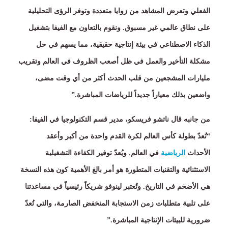
الفعلي وتعرض المشاهد من زوايا متعددة وتوفر الرؤى التحليلية
على نطاق عالمي غير مسبوق
.
ونقوم بالتعاون مع الفيفا بتشغيل
الذكاء الاصطناعي في بيئة إنتاجية حقيقية، مما يسهم في حل
مشكلة التأخير والعمل في ظل أصعب الظروف في العالم وتقريب
مليارات المشجعين من قلب الحدث أكثر من أي وقت مضى،
واضعين بذلك معياراً جديداً للرياضات المباشرة
”.
من جانبه قال ناتشو فريسكو، مدير قسم التكنولوجيا في الفيفا
:
“
تُعدّ بطولة كأس العالم لكرة القدم واحدة من أكبر وأعقد
الأحداث
الرياضية
في العالم
.
ويُعدّ توفير الكفاءة التشغيلية
الاستثنائية والتقنيات المتطورة هو أمر بالغ الأهمية كون هذه النسخة
هي الأضخم في التاريخ
.
وتُعتبر لينوفو شريكاً رئيسياً في مساعدتنا
على تلبية متطلبات زمن الاستجابة المنخفض الصارمة، والتي تُعدّ
ضرورية للبيئات الإنتاجية المباشرة
”.