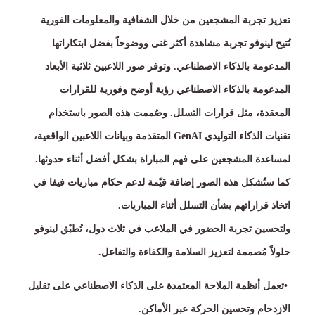
تعزيز تجربة المشجعين من خلال الشفافية والمعلومات الفورية
تُتيح لينوفو تجربة مشاهدة أكثر غنى ووضوحاً بفضل ابتكاراتها
المدعومة بالذكاء الاصطناعي
.
وتوفر صور اللاعبين ثلاثية الأبعاد
المدعومة بالذكاء الاصطناعي رؤية أوضح وفورية للقرارات
المعقدة، مثل قرارات التسلل
.
وصُممت هذه الصور باستخدام
تقنيات الذكاء التوليدي
GenAI
المتقدمة وبيانات اللاعبين الواقعية،
لمساعدة المشجعين على فهم المباراة بشكل أفضل أثناء حدوثها
.
كما ستُشكل هذه الصور إضافة قيّمة لدعم حكام مباريات فيفا في
اتخاذ قراراتهم بشأن التسلل أثناء المباريات
.
ولتحسين تجربة الحضور في الملاعب في ثلاث دول، تُطبّق لينوفو
حلولاً مُصممة لتعزيز السلامة والكفاءة والتفاعل
.
•
تعمل أنظمة الملاحة المعتمدة على الذكاء الاصطناعي على تقليل
الازدحام وتحسين الحركة عبر الأماكن
.