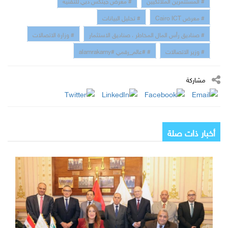
# المستثمرين الملائكيين
# معرض جيتكس دبي للتقنية
# معرض Cairo ICT
# تحليل البيانات
# صناديق رأس المال المخاطر ، صناديق الاستثمار
# وزارة الاتصالات
# وزير الاتصالات
# #عالم_رقمي #alamrakamy
مشاركة
أخبار ذات صلة