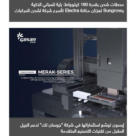
محطات شحن بقدرة 180 كيلوواط: راية للمباني الذكية
وSungrow تعززان مكانة Electra كأسرع شبكة لشحن المركبات
الكهربائية في مصر
إبسون توسّع استثماراتها في شركة "جوسان تك" لدعم الجيل
المقبل من تقنيات التصنيع المتقدمة