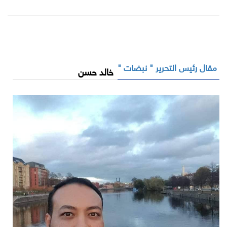
مقال رئيس التحرير " نبضات "
خالد حسن