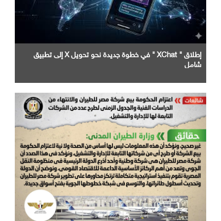
إطلاق " XChat " في خطوة جديدة نحو تحويل X إلى تطبيق
شامل