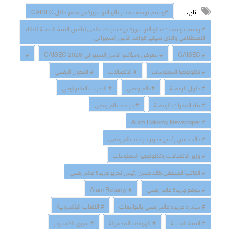
تاج:
#وسيم يوسف مدير بالو ألتو نتوركس مصر خلال CAISEC
# وسيم يوسف : «بالو ألتو نتوركس» شريك عالمى لتأمين البنية التحتية للذكاء
الاصطناعي والذى سيغير قواعد الأمن السيبراني
# CAISEC
# معرض ومؤتمر الأمن السيبراني CAISEC 2026
#
# تكنولوجيا المعلومات
# الاتصالات
# التحول الرقمي
# حلول الرقمنة
#عالم رقمي
# التدريب التكنولوجي
# بناء القدرات الرقمية
# جريدة عالم رقمي
# Alam Rakamy Newspaper
# خالد حسن رئيس تحرير جريدة عالم رقمي
# وزير الاتصالات وتكنولوجيا المعلومات
# الكاتب الصحفي خالد حسن رئيس تحرير جريدة عالم رقمي
# موقع جريدة عالم رقمي
# Alam Rakamy
# مبادرة جريدة عالم رقمي بالجامعات
# الالعاب الالكترونية
# البنية التحتية
# الهواتف المحمولة
# سوق الكمبيوتر