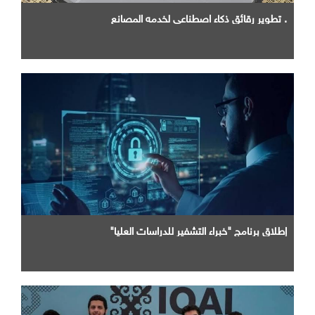
. تطوير رقائق ذكاء اصطناعي لخدمه المصانع
إطلاق برنامج "خبراء التشفير للدراسات العليا"