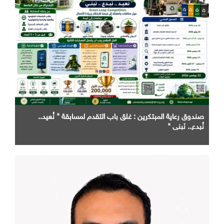
صندوق رعاية المبتكرين : غلق باب التقدم لمسابقة " نُعيد..
نُبدع.. نَبني "