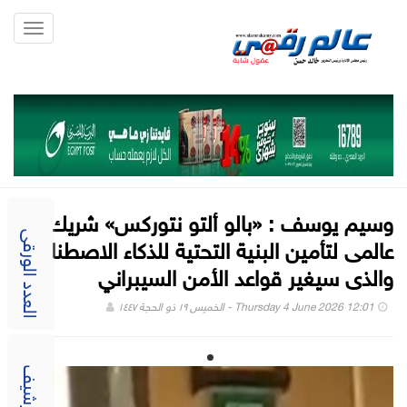
Toggle
gation
وسيم يوسف : «بالو ألتو نتوركس» شريك
عالمى لتأمين البنية التحتية للذكاء الاصطناعي
العدد الورقى
والذى سيغير قواعد الأمن السيبراني
Thursday 4 June 2026 12:01 - الخميس ١٩ ذو الحجة ١٤٤٧
الارشيف