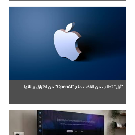
"أبل" تطلب من القضاء منع "OpenAI" من اختراق بياناتها