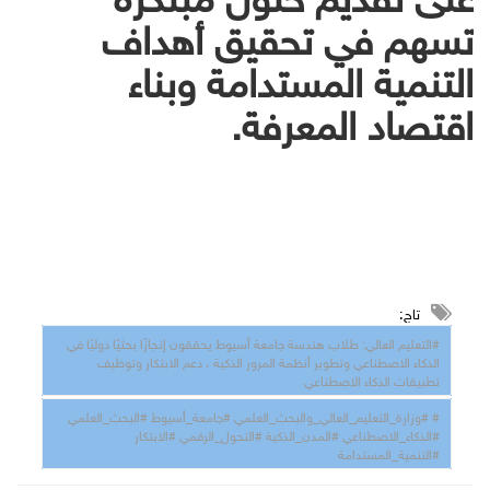
تسهم في تحقيق أهداف
التنمية المستدامة وبناء
اقتصاد المعرفة.
تاج:
#التعليم العالي: طلاب هندسة جامعة أسيوط يحققون إنجازًا بحثيًا دوليًا في
الذكاء الاصطناعي وتطوير أنظمة المرور الذكية ، دعم الابتكار وتوظيف
تطبيقات الذكاء الاصطناعي
# #وزارة_التعليم_العالي_والبحث_العلمي #جامعة_أسيوط #البحث_العلمي
#الذكاء_الاصطناعي #المدن_الذكية #التحول_الرقمي #الابتكار
#التنمية_المستدامة