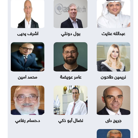
عبدالله عنايت
بول دونلي
اشرف يحيى
نريمين طاحون
عامر عويضة
محمد امين
جريج داى
نضال أبو ذكي
د.حسام رفاعي