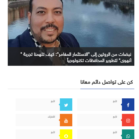
نبضات من الروتين إلى "الاستثمار المغامر": كيف تلهمنا تجربة "
آنهوي" لتطوير المحافظات تكنولوجياً
كن على تواصل دائم معانا
تابع
تابع
تابع
اشترك
تابع
تابع