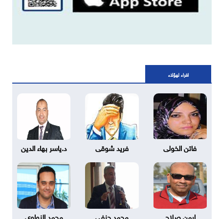
اقراء لهؤلاء
فاتن الخولى
فريد شوقى
د.ياسر بهاء الدين
ايمن صلاح
محمد حنفي
محمد النواوي