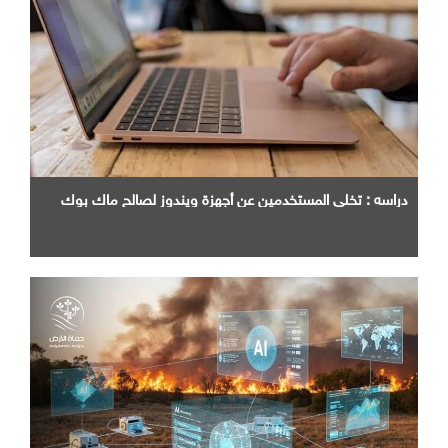
دراسه : تخلي المستخدمين عن أجهزة ويندوز لصالح ماك بوك