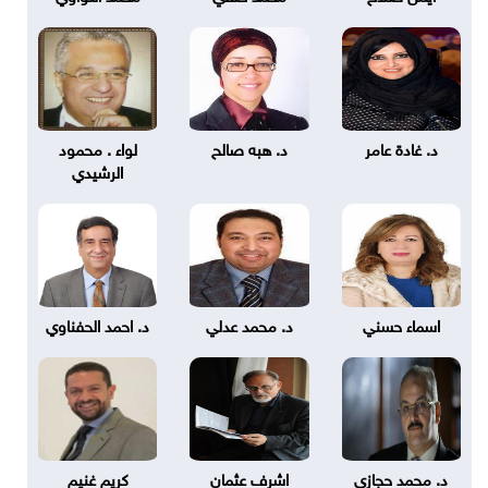
د. غادة عامر
د. هبه صالح
لواء . محمود
الرشيدي
اسماء حسني
د. محمد عدلي
د. احمد الحفناوي
د. محمد حجازي
اشرف عثمان
كريم غنيم