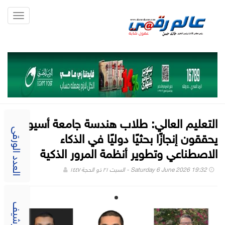
Toggle
gation
التعليم العالي: طلاب هندسة جامعة أسيوط
يحققون إنجازًا بحثيًا دوليًا في الذكاء
العدد الورقى
الاصطناعي وتطوير أنظمة المرور الذكية
Saturday 6 June 2026 19:32 - السبت ٢١ ذو الحجة ١٤٤٧
الارشيف