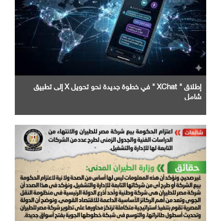
إطلاق " XChat " في خطوة جديدة نحو تحويل X إلى تطبيق
شامل