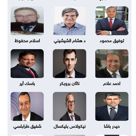
توفيق محمود
د هشام الشيشيني
اسلام محفوظ
احمد علام
ناثان بروبكر
باسك أير
حيدر باشا
نيكولاس بليكسال
شفيق طرابلسي