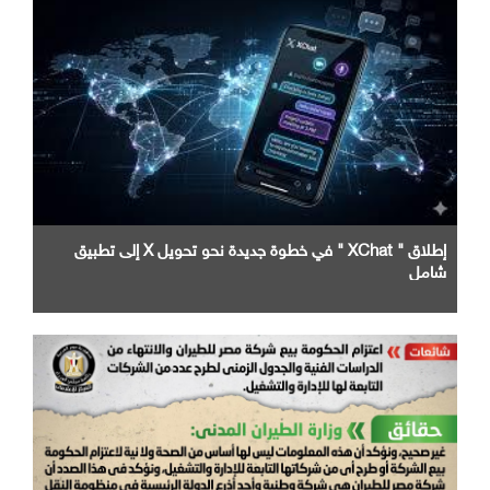
إطلاق " XChat " في خطوة جديدة نحو تحويل X إلى تطبيق
شامل