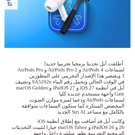
أطلقت أبل تحديثا برمجيا تجريبيا جديدا
لسماعات
AirPods 4
و
AirPods Pro 2
و
AirPods Pro
3
ويقتصر هذا الإصدار التجريبي على المطورين
في
الوقت الحالي ويحمل رقم البناء 9
A5292e
وتضيف
أبل في أنظمة
iOS 27
و
iPadOS 27
و
macOS Golden
Gate
واجهة مستخدم جديدة كليا
لسماعات
AirPods
ودعما لميزة موازن الصوت
المخصص المبتكرة كما ستكون السماعات متوافقة
بالكامل مع مساعد
Siri AI
الجديد
وكانت أبل قد أضافت مع إطلاق أنظمة
iOS
26
و
iPadOS 26
و
macOS Tahoe
خيارا لتثبيت التحديثات
البرمجية التجريبية يظهر مباشرة داخل واجهة