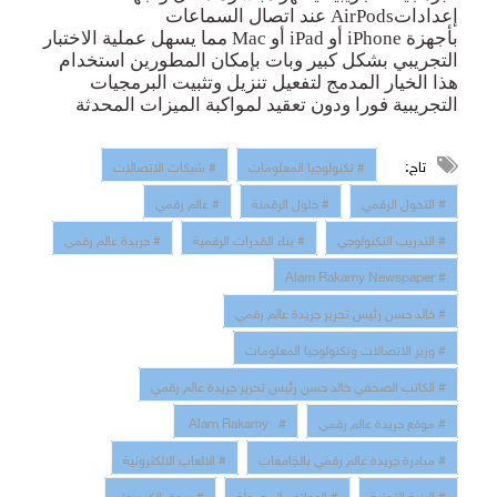
إعدادات
AirPods
عند اتصال السماعات
بأجهزة
iPhone
أو
iPad
أو
Mac
م
ما يسهل عملية الاختبار
التجريبي بشكل كبير وبات بإمكان المطورين استخدام
هذا الخيار المدمج لتفعيل تنزيل وتثبيت البرمجيا
ت
التجريبية فورا ودون تعقيد لمواكبة الميزات المحدثة
تاج:
# تكنولوجيا المعلومات
# شبكات الاتصالات
# التحول الرقمي
# حلول الرقمنة
# عالم رقمي
# التدريب التكنولوجي
# بناء القدرات الرقمية
# جريدة عالم رقمي
# Alam Rakamy Newspaper
# خالد حسن رئيس تحرير جريدة عالم رقمي
# وزير الاتصالات وتكنولوجيا المعلومات
# الكاتب الصحفي خالد حسن رئيس تحرير جريدة عالم رقمي
# موقع جريدة عالم رقمي
# Alam Rakamy
# مبادرة جريدة عالم رقمي بالجامعات
# الالعاب الالكترونية
# البنية التحتية
# الهواتف المحمولة
# سوق الكمبيوتر