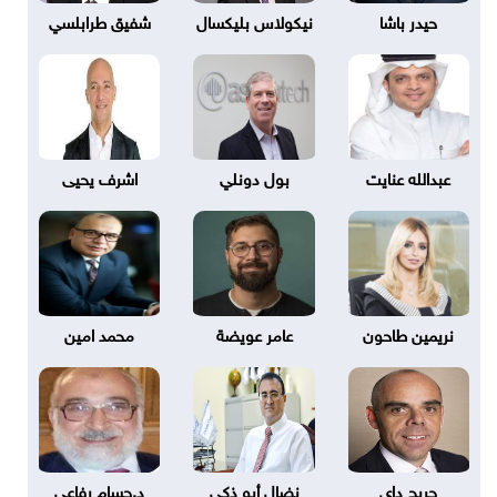
حيدر باشا
نيكولاس بليكسال
شفيق طرابلسي
عبدالله عنايت
بول دونلي
اشرف يحيى
نريمين طاحون
عامر عويضة
محمد امين
جريج داى
نضال أبو ذكي
د.حسام رفاعي