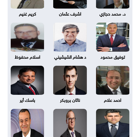
د. محمد حجازي
اشرف عثمان
كريم غنيم
توفيق محمود
د هشام الشيشيني
اسلام محفوظ
احمد علام
ناثان بروبكر
باسك أير