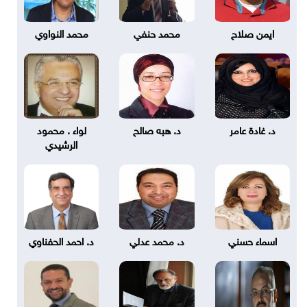
ايمن صلاح
محمد حنفي
محمد النواوي
د. غادة عامر
د. هبه صالح
لواء . محمود
الرشيدي
اسماء حسني
د. محمد عدلي
د. احمد الحفناوي