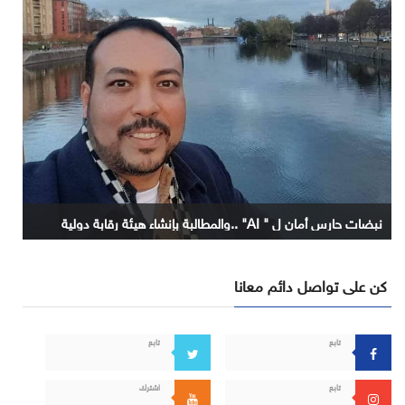
نبضات حارس أمان ل " AI" ..والمطالبة بإنشاء هيئة رقابة دولية
كن على تواصل دائم معانا
تابع
تابع
تابع
اشترك