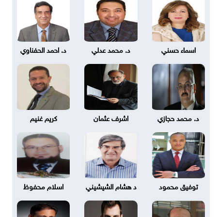
اسماء حسني
د. محمد عدلي
د. احمد الحفناوي
د. محمد حجازي
اشرف عثمان
كريم غنيم
توفيق محمود
د هشام الشيشيني
اسلام محفوظ