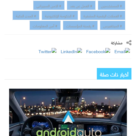
# المستخدمين
# العمل عن بعد
# الامن السبيراني
# العملات الرقمية المشفرة
# الحكومة الإلكترونية
# المدن الذكية
# الميتافيرس
# رقمنة المؤسسات
# أمن المعلومات
مشاركة
أخبار ذات صلة