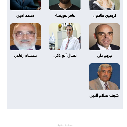
نريمين طاحون
عامر عويضة
محمد امين
جريج داى
نضال أبو ذكي
د.حسام رفاعي
اشرف صلاح الدين
مساحة إعلانية