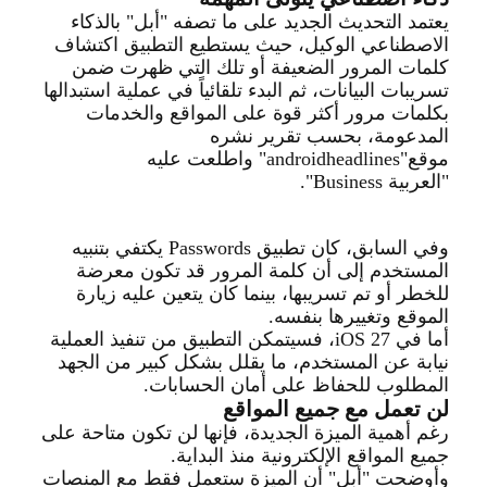
يعتمد التحديث الجديد على ما تصفه "أبل" بالذكاء
الاصطناعي الوكيل، حيث يستطيع التطبيق اكتشاف
كلمات المرور الضعيفة أو تلك التي ظهرت ضمن
تسريبات البيانات، ثم البدء تلقائياً في عملية استبدالها
بكلمات مرور أكثر قوة على المواقع والخدمات
المدعومة، بحسب تقرير نشره
موقع
"androidheadlines"
واطلعت عليه
"العربية
Business".
وفي السابق، كان تطبيق
Passwords
يكتفي بتنبيه
المستخدم إلى أن كلمة المرور قد تكون معرضة
للخطر أو تم تسريبها، بينما كان يتعين عليه زيارة
الموقع وتغييرها بنفسه
.
أم
ا في
iOS 27
، فسيتمكن التطبيق من تنفيذ العملية
نيابة عن المستخدم، ما يقلل بشكل كبير من الجهد
المطلوب للحفاظ على أمان الحسابات
.
لن تعمل مع جميع المواقع
رغم أهمية الميزة الجديدة، فإنها لن تكون متاحة على
جميع المواقع الإلكترونية منذ البداية
.
وأوضحت "أبل" أن الميزة ستعمل فقط م
ع المنصات