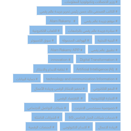
# وزير الاتصالات وتكنولوجيا المعلومات
# الكاتب الصحفي خالد حسن رئيس تحرير جريدة عالم رقمي
# موقع جريدة عالم رقمي
# Alam Rakamy
# مبادرة جريدة عالم رقمي بالجامعات
# الالعاب الالكترونية
# البنية التحتية
# الهواتف المحمولة
# سوق الكمبيوتر
# تطبيق عالم رقمي
# Alam Rakamy APP
# innovation
# Digital Transformation
# Artificial Intelligence (AI)
# ثقافة الابداع والابتكار
# technology and communication Information
# حماية البيانات
# الدفع الالكتروني
# تحفيز الابتكار الرقمي وريادة الأعمال
# التجارة الإلكترونية
# الاقتصاد الرقمي
# خصوصية مستخدمى الانترنت
# شبكات التواصل الاجتماعي
# خدمات شبكات الجيل الخامس 5G
# الشركات الناشئة
#ريادة الاعمال
# الابداع التكنولوجي
# المنصات الرقمية