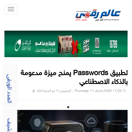
Toggle
gation
تطبيق Passwords يمنح ميزة مدعومة
بالذكاء الاصطناعي
العدد الورقى
Thursday 11 June 2026 11:05 - الخميس ٢٦ ذو الحجة ١٤٤٧
الارشيف