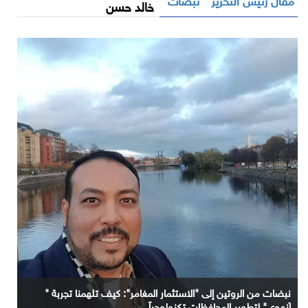
خالد حسن
نبضات من الروتين إلى "الاستثمار المغامر": كيف تلهمنا تجربة "
آنهوي" لتطوير المحافظات تكنولوجياً