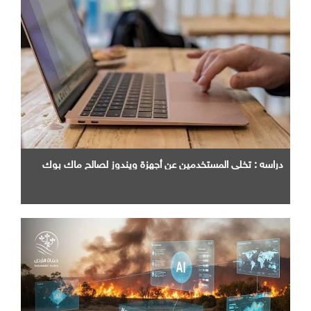
دراسه : تخلي المستخدمين عن أجهزة ويندوز لصالح ماك بوك