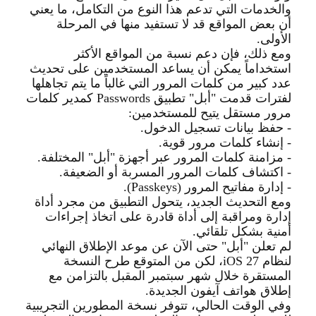
والخدمات التي تدعم هذا النوع من التكامل، ما يعني
أن بعض المواقع قد لا تستفيد منها في المرحلة
الأولى
.
ومع ذلك، فإن دعم نسبة من المواقع الأكثر
استخداماً يمكن أن يساعد المستخدمين على تحديث
عدد كبير من كلمات المرور التي غالباً ما يتم تجاهلها
لفترات
قدمت "أبل" تطبيق
Passwords
كمدير كلمات
مرور مستقل يتيح للمستخدمين
:
-
حفظ بيانات تسجيل الدخول
.
-
إنشاء كلمات مرور قوية
.
-
مزامنة كلمات المرور عبر أجهزة "أبل" المختلفة
.
-
اكتشاف كلمات المرور المسربة أو الضعيفة
.
-
إدارة مفاتيح المرور
(Passkeys).
ومع التحديث الجديد، يتحول التطبيق من مجرد أداة
إدارة ومراقبة إلى أداة قادرة على اتخاذ إجراءات
أمنية بشكل تلقائي
.
لم تعلن "أبل" حتى الآن عن موعد الإطلاق النهائي
لنظام
iOS 27
، لكن من المتوقع طرح النسخة
المستقرة خلال شهر سبتمبر المقبل بالتزامن م
ع
إطلاق هواتف آيفون الجديدة
.
وفي الوقت الحالي، تتوفر نسخة المطورين التجريبية