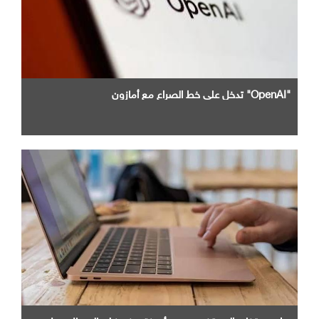
"OpenAI" تدخل علي خط الصراع مع أمازون