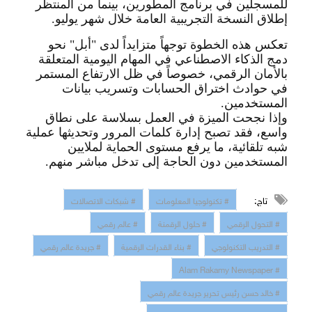
للمسجلين في برنامج المطورين، بينما من المنتظر
إطلاق النسخة التجريبية العامة خلال شهر يوليو
.
تعكس هذه الخطوة توجهاً متزايداً لدى "أبل" نحو
دمج الذكاء الا
صطناعي في المهام اليومية المتعلقة
بالأمان الرقمي، خصوصاً في ظل الارتفاع المستمر
في حوادث اختراق الحسابات وتسريب بيانات
المستخدمين
.
وإذا نجحت الميزة في العمل بسلاسة على نطاق
واسع، فقد تصبح إدارة كلمات المرور وتحديثها عملية
شبه تلقائية، ما يرفع مستوى الحماية لملايين
المستخدمين دون الحاجة إلى تدخل مباشر منهم
.
تاج:
# تكنولوجيا المعلومات
# شبكات الاتصالات
# التحول الرقمي
# حلول الرقمنة
# عالم رقمي
# التدريب التكنولوجي
# بناء القدرات الرقمية
# جريدة عالم رقمي
# Alam Rakamy Newspaper
# خالد حسن رئيس تحرير جريدة عالم رقمي