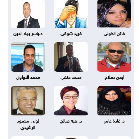
فاتن الخولى
فريد شوقى
د.ياسر بهاء الدين
ايمن صلاح
محمد حنفي
محمد النواوي
د. غادة عامر
د. هبه صالح
لواء . محمود
الرشيدي