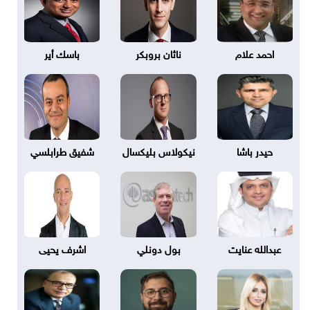
احمد علام
ناثان بروبكر
باسك أير
حيدر باشا
نيكولاس بليكسال
شفيق طرابلسي
عبدالله عنايت
بول دونلي
اشرف يحيى