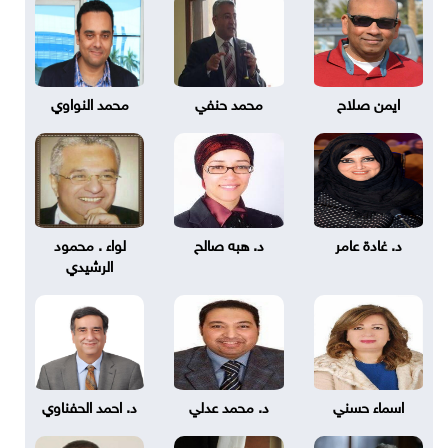
ايمن صلاح
محمد حنفي
محمد النواوي
د. غادة عامر
د. هبه صالح
لواء . محمود
الرشيدي
اسماء حسني
د. محمد عدلي
د. احمد الحفناوي