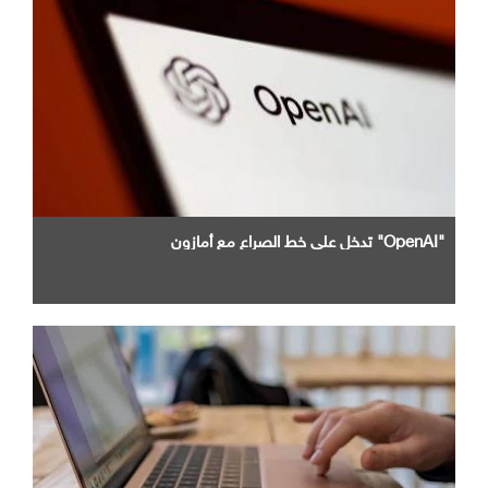
"OpenAI" تدخل علي خط الصراع مع أمازون