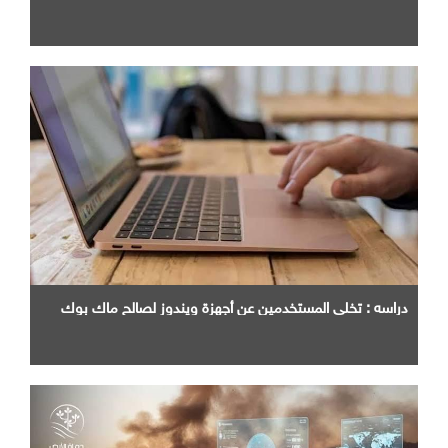
دراسه : تخلي المستخدمين عن أجهزة ويندوز لصالح ماك بوك