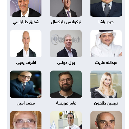
حيدر باشا
نيكولاس بليكسال
شفيق طرابلسي
عبدالله عنايت
بول دونلي
اشرف يحيى
نريمين طاحون
عامر عويضة
محمد امين