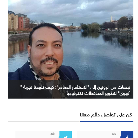
نبضات من الروتين إلى "الاستثمار المغامر": كيف تلهمنا تجربة "
آنهوي" لتطوير المحافظات تكنولوجياً
كن على تواصل دائم معانا
تابع
تابع