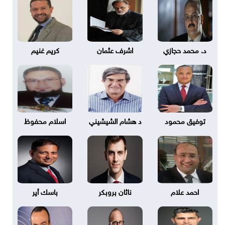
د. محمد حجازي
اشرف عثمان
كريم غنيم
توفيق محمود
د هشام الشيشيني
اسلام محفوظ
احمد علام
ناثان بروبكر
باسك أير