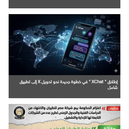
إطلاق " XChat " في خطوة جديدة نحو تحويل X إلى تطبيق
شامل