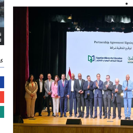
ن
ت
كن