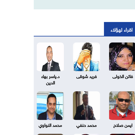
اقراء لهؤلاء
فاتن الخولى
فريد شوقى
د.ياسر بهاء
الدين
ايمن صلاح
محمد حنفي
محمد النواوي