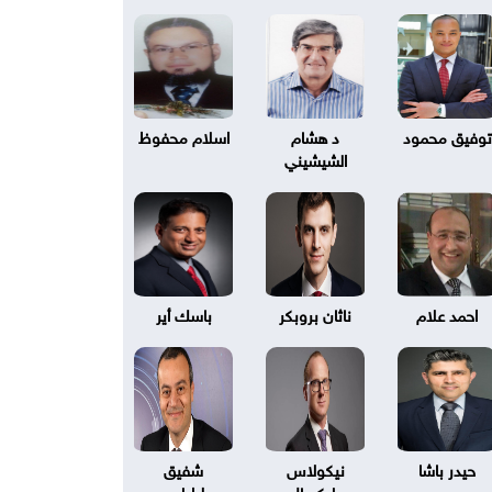
توفيق محمود
د هشام
اسلام محفوظ
الشيشيني
احمد علام
ناثان بروبكر
باسك أير
حيدر باشا
نيكولاس
شفيق
بليكسال
طرابلسي