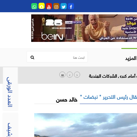
المزيد
أمام كبرى الشركات الهندية
العدد الورقى
ال رئيس التحرير " نبضات "
خالد حسن
الارشيف