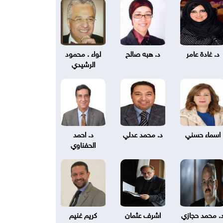
د. غادة عامر
د. هبه صالح
لواء . محمود
الرشيدي
اسماء حسني
د. محمد عدلي
د. احمد
الحفناوي
. محمد حجازي
اشرف عثمان
كريم غنيم