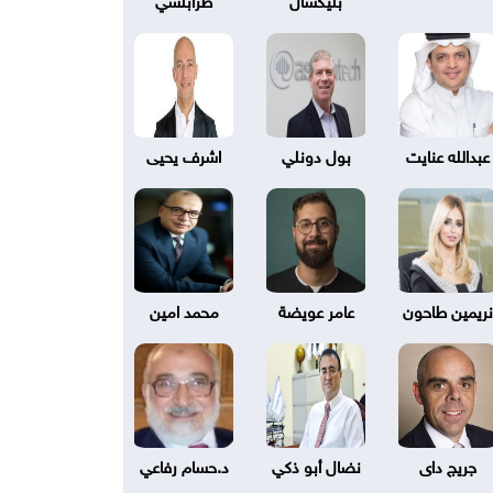
عبدالله عنايت
بول دونلي
اشرف يحيى
نريمين طاحون
عامر عويضة
محمد امين
جريج داى
نضال أبو ذكي
د.حسام رفاعي