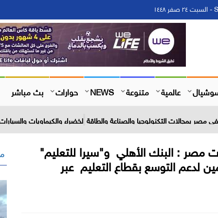
١
وشيال
عالمية
متنوعة
NEWS
حوارات
بث مباشر
 مصر بمجالات التكنولوجيا والصناعة والطاقة الخضراء والكيماويات والسيارات 
محافظات مصر : البنك الأهلي و"سيرا للتعليم"
مق
مين لدعم التوسع بقطاع التعليم عبر