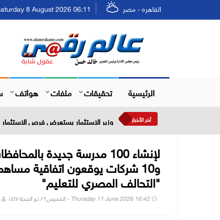
القاهره - مصر
Saturday 8 August 2026 06:11 - السبت ٢٤ صفر ٤٤٨
الرئيسية
تحقيقات
ملفات
هواتف
س
أخر الأخبار
وزير الاستثمار يستعرض فرص الاستثمار في
لإنشاء 100 مدرسة جديدة بال
و10 شركات يوقعون اتفاقية مساه
"التحالف المصري للتعليم"
Thursday 11 June 2026 16:42 - الخميس ٢٦ ذو الحجة ١٤٤٧