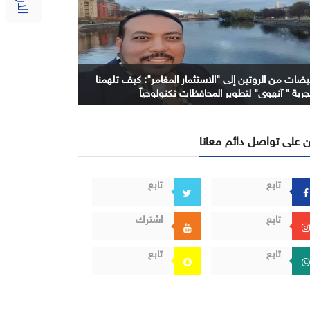
بضات من الروتين إلى "الاستثمار المغامر": كيف تلهمنا
جربة " آنهوي" لتطوير المحافظات تكنولوجياً
 على تواصل دائم معانا
تابع
تابع
تابع
اشترك
تابع
تابع