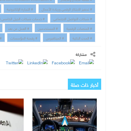
# تحفيز الابتكار الرقمي وريادة الأعمال
# التجارة الإلكترونية
# شبكات التواصل الاجتماعي
# خدمات شبكات الجيل الخامس 5G
# المنصات الرقمية
# المستخدمين
# العمل عن بعد
# المدن الذكية
# الميتافيرس
# رقمنة المؤسسات
# 
مشاركة
أخبار ذات صلة