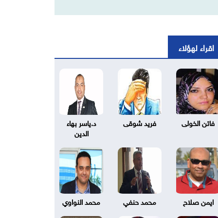
اقراء لهؤلاء
فاتن الخولى
فريد شوقى
د.ياسر بهاء
الدين
ايمن صلاح
محمد حنفي
محمد النواوي