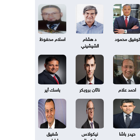
توفيق محمود
د هشام
اسلام محفوظ
الشيشيني
احمد علام
ناثان بروبكر
باسك أير
حيدر باشا
نيكولاس
شفيق
بليكسال
طرابلسي