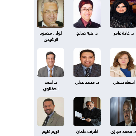
د. غادة عامر
د. هبه صالح
لواء . محمود
الرشيدي
اسماء حسني
د. محمد عدلي
د. احمد
الحفناوي
. محمد حجازي
اشرف عثمان
كريم غنيم