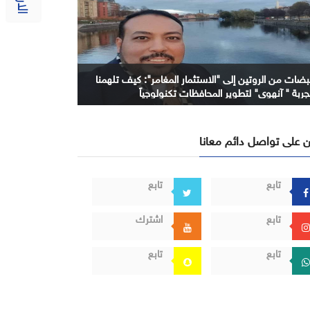
بضات من الروتين إلى "الاستثمار المغامر": كيف تلهمنا
جربة " آنهوي" لتطوير المحافظات تكنولوجياً
 على تواصل دائم معانا
تابع
تابع
تابع
اشترك
تابع
تابع