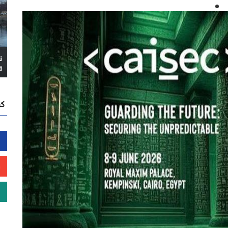
ن
ت
كن