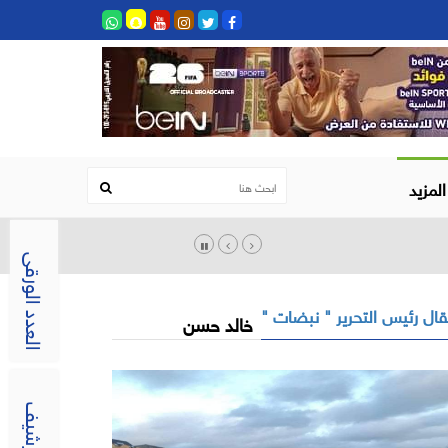
المزيد
العدد الورقى
ال رئيس التحرير " نبضات "
خالد حسن
الارشيف