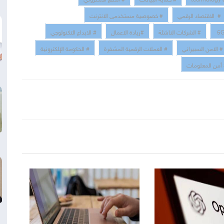
# الاقتصاد الرقمي
# خصوصية مستخدمى الانترنت
# الشركات الناشئة
#ريادة الاعمال
# الابداع التكنولوجي
# الامن السبيراني
# العملات الرقمية المشفرة
# الحكومة الإلكترونية
أمن المعلومات