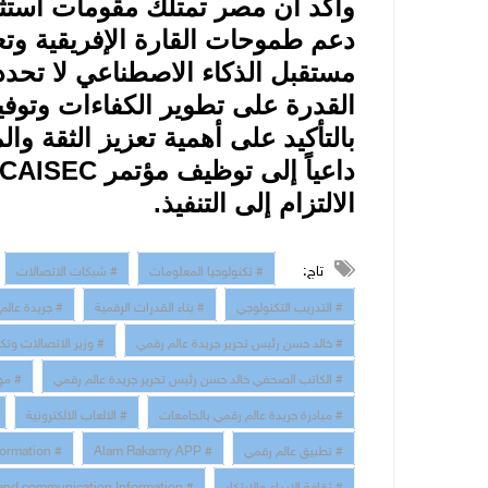
وأكد أن مصر تمتلك مقومات استثنا
دعم طموحات القارة الإفريقية وتعزي
مستقبل الذكاء الاصطناعي لا تحدد
القدرة على تطوير الكفاءات وتوفير
بالتأكيد على أهمية تعزيز الثقة وا
داعياً إلى توظيف مؤتمر
CAISEC
الالتزام إلى التنفيذ.
تاج:
# تكنولوجيا المعلومات
# شبكات الاتصالات
# التدريب التكنولوجي
# بناء القدرات الرقمية
# جريدة عالم
# خالد حسن رئيس تحرير جريدة عالم رقمي
# وزير الاتصالات وتك
# الكاتب الصحفي خالد حسن رئيس تحرير جريدة عالم رقمي
# مو
# مبادرة جريدة عالم رقمي بالجامعات
# الالعاب الالكترونية
# تطبيق عالم رقمي
# Alam Rakamy APP
# Digital Transformation
# ثقافة الابداع والابتكار
# technology and communication Information