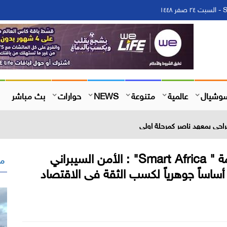
١
وشيال
عالمية
متنوعة
NEWS
حوارات
بث مباشر
احي بمعهد ناصر كمرحلة اولي
لاسينا كوني الرئيس التنفيذي لمنظمة " Smart Africa" : الأمن السيبراني
مق
أساساً جوهرياً لكسب الثقة فى الاقتصاد