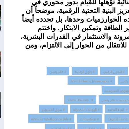
ئية تؤهلها للقيام بدور محوري في
ز البنية التحتية الرقمية، موضحاً أن
ه الخوارزميات وحدها، بل تحدده أيضاً
 الطاقة وتمكين الابتكار. واختتم
لمرونة والاستثمار في القدرات البشرية،
للانتقال من الحوار إلى الالتزام، ومن
# التحول الرقمي
# حلول الرقمنة
# عالم رقمي
 رقمي
# Alam Rakamy Newspaper
نولوجيا المعلومات
قع جريدة عالم رقمي
# Alam Rakamy
# البنية التحتية
# الهواتف المحمولة
# سوق الكمبيوتر
# Artificial Intelligence (AI)
# innovation
# حماية البيانات
# الدفع الالكتروني