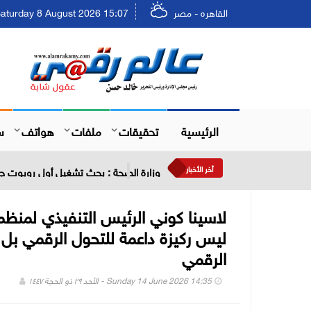
القاهره - مصر
Saturday 8 August 2026 15:07 - السبت ٢٤ صفر ٤٤٨
الرئيسية
تحقيقات
ملفات
هواتف
س
أخر الأخبار
وزارة الصحة : بحث تشغيل أول روبوت جر
ليس ركيزة داعمة للتحول الرقمي بل 
الرقمي
Sunday 14 June 2026 14:35 - الأحد ٢٩ ذو الحجة ١٤٤٧