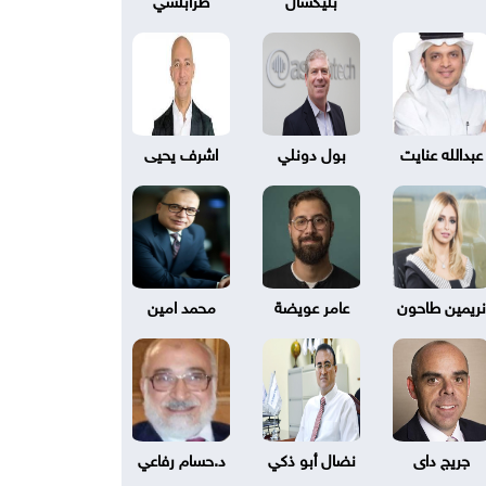
عبدالله عنايت
بول دونلي
اشرف يحيى
نريمين طاحون
عامر عويضة
محمد امين
جريج داى
نضال أبو ذكي
د.حسام رفاعي