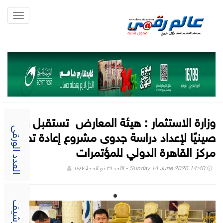
Toggle
gation
وزارة الاستثمار : هيئة المعارض تستقبل وفدًا
صينيًا لإعداد دراسة جدوى مشروع إعادة تطوير
العدد الورقى
مركز القاهرة الدولي للمؤتمرات
Sunday 14 June 2026 14:40 - الأحد ٢٩ ذو الحجة ١٤٤٧
الارشيف