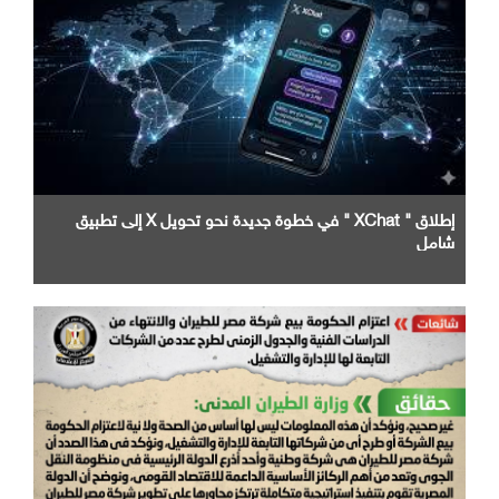
إطلاق " XChat " في خطوة جديدة نحو تحويل X إلى تطبيق
شامل