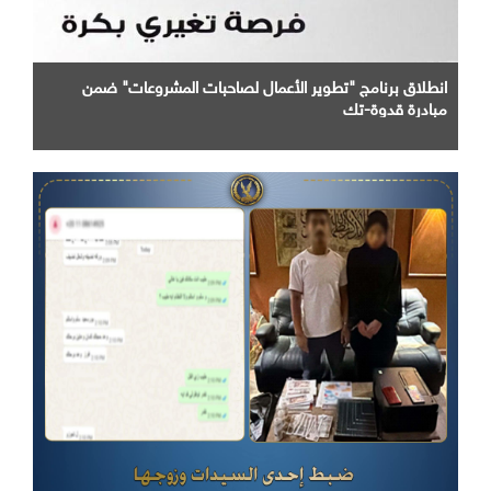
انطلاق برنامج "تطوير الأعمال لصاحبات المشروعات" ضمن
مبادرة قدوة-تك