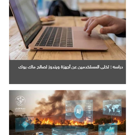
دراسه : تخلي المستخدمين عن أجهزة ويندوز لصالح ماك بوك