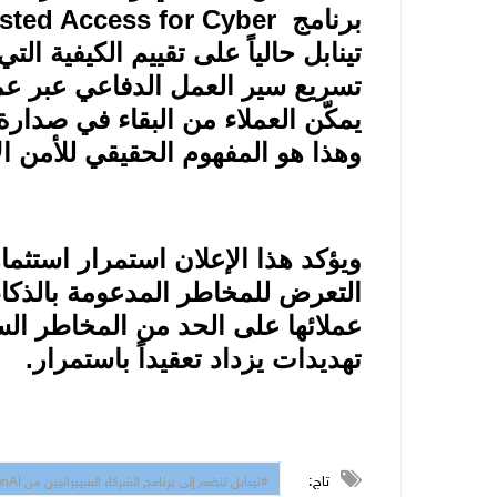
برنامج
sted Access for Cyber
تينابل حالياً على تقييم الكيفية ال
تسريع سير العمل الدفاعي عبر عمل
يمكّن العملاء من البقاء في صدارة
وهذا هو المفهوم الحقيقي للأمن ا
ويؤكد هذا الإعلان استمرار استثما
التعرض للمخاطر المدعومة بالذكاء
عملائها على الحد من المخاطر ال
تهديدات يزداد تعقيداً باستمرار
.
تاج:
#تينابل تنضم إلى برنامج الشركاء السيبرانيين من OpenAI لتعزيز إمكانات إدارة التعرض للمخاطر السيبرانية في حقبة الذكاء الاصطناعي