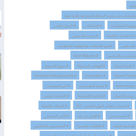
ؤسسات على تحديد المخاطر السيبرانية والحدّ منها
ولوجيا المعلومات
# الاتصالات
# التحول الرقمي
بناء القدرات الرقمية
# جريدة عالم رقمي
عالم رقمي
# وزير الاتصالات وتكنولوجيا المعلومات
قع جريدة عالم رقمي
# Alam Rakamy
# البنية التحتية
# الهواتف المحمولة
# سوق الكمبيوتر
# Artificial Intelligence (AI)
# innovation
# رقمنة المؤسسات
# أمن المعلومات
ي وريادة الأعمال
# التجارة الإلكترونية
# الاقتصاد الرقمي
# خدمات شبكات الجيل الخامس ، 5G
# الشركات الناشئة
# المستخدمين
# العمل عن بعد
# الامن السبيراني
الصناعية الرابعة
# الطائرات الميسرة
# المستثمرين الملائكيين
ل البيانات
# صناديق رأس المال المخاطر ، صناديق الاستثمار