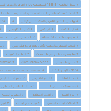
# تينابل القابضة " TENB " المتخصصة بإدارة التعرض للمخاطر السيبرانية
# الشركتان تستكشفان دور الذكاء الاصطناعي المتقدم في مساعدة الم
# إريك دوير الرئيس التنفيذي للمنتجات لدى تينابل
#
# تكن
# حلول الرقمنة
#عالم رقمي
# التدريب التكنولوجي
# 
# Alam Rakamy Newspaper
# خالد حسن رئيس تحرير جريدة 
# الكاتب الصحفي خالد حسن رئيس تحرير جريدة عالم رقمي
# مو
# مبادرة جريدة عالم رقمي بالجامعات
# الالعاب الالكترونية
# تطبيق عالم رقمي
# Alam Rakamy APP
# Digital Transformation
# ثقافة الابداع والابتكار
# technology and communication Information
# حماية البيانات
# الدفع الالكتروني
# تحفيز الابتكار الرقم
# خصوصية مستخدمى الانترنت
# شبكات التواصل الاجتماعي
# ريادة الاعمال
# الابداع التكنولوجي
# المنصات الرقمية
# العملات الرقمية المشفرة
# بوابة مصر الرقمية
# الثورة 
# معرض جيتكس دبي للتقنية
# معرض Cairo ICT
# تحلي