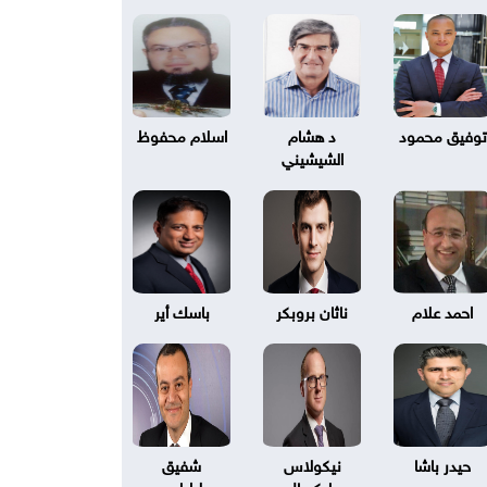
توفيق محمود
د هشام
اسلام محفوظ
الشيشيني
احمد علام
ناثان بروبكر
باسك أير
حيدر باشا
نيكولاس
شفيق
بليكسال
طرابلسي