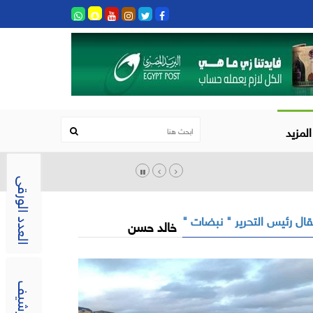
المزيد
العدد الورقى
ال رئيس التحرير " نبضات "
خالد حسن
الارشيف