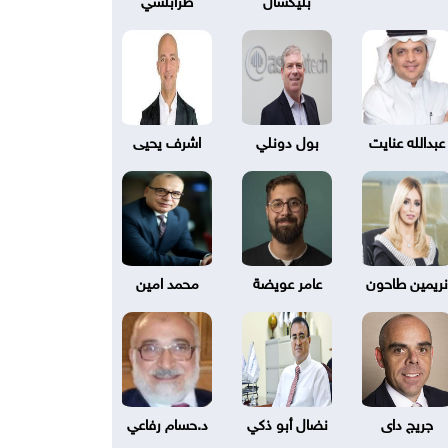
عبدالله عنايت
بول دونلي
اشرف يحيى
نريمين طاحون
عامر عويضة
محمد امين
جريج داى
نضال أبو ذكي
د.حسام رفاعي