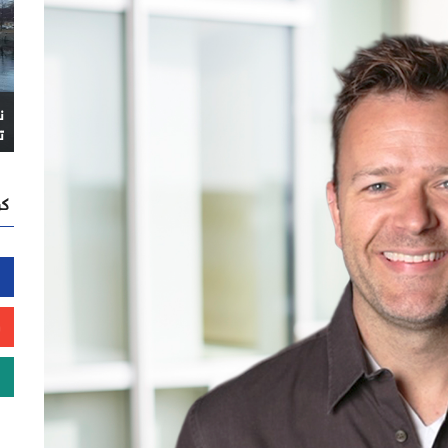
ن
ت
كن