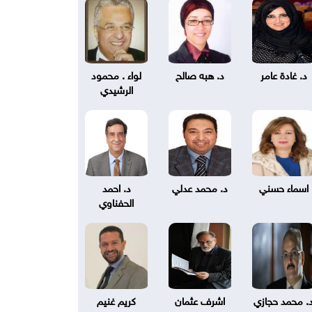
د. غادة عامر
د. هبه صالح
لواء . محمود
الرشيدي
اسماء حسني
د. محمد عدلي
د. احمد
الحفناوي
. محمد حجازي
اشرف عثمان
كريم غنيم