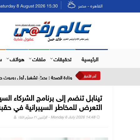
القاهره - مصر
Saturday 8 August 2026 15:30 - السبت ٢٤ صفر ٤٤٨
الرئيسية
تحقيقات
ملفات
هواتف
س
أخر الأخبار
وزارة الصحة : بحث تشغيل أول روبوت جر
التعرض للمخاطر السيبرانية في حقبة
Monday 6 July 2026 14:48 - الإثنين ٢١ محرّم ١٤٤٨