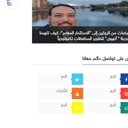
بضات من الروتين إلى "الاستثمار المغامر": كيف تلهمنا
جربة " آنهوي" لتطوير المحافظات تكنولوجياً
 على تواصل دائم معانا
تابع
تابع
تابع
اشترك
تابع
تابع