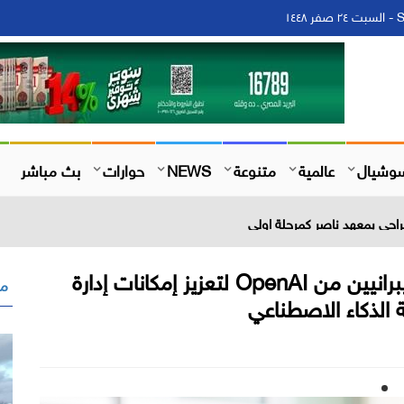
١
وشيال
عالمية
متنوعة
NEWS
حوارات
بث مباشر
احي بمعهد ناصر كمرحلة اولي
تينابل تنضم إلى برنامج الشركاء السيبرانيين من OpenAI لتعزيز إمكانات إدارة
مق
 الذكاء الاصطناعي