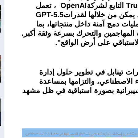
Tru
التابع لشركة
OpenAI
، تعمل
تي يمكن من خلالها لقدرات
GPT-5.5
يات دمج آمنة داخل منتجاتها، بما
 المهاجمين والتحرك بسرعة وثقة أكبر.
لاستباقي على أرض الواقع
."
رات تينابل في تطوير حلول إدارة
 الاصطناعي، والتزامها بمساعدة
سيبرانية بصورة استباقية في ظل مشهد