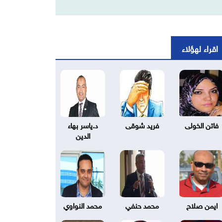
اقراء لهؤلاء
فاتن الخولى
فريد شوقى
د.ياسر بهاء
الدين
ايمن صلاح
محمد حنفي
محمد النواوي