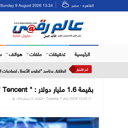
القاهره - مصر
Sunday 9 August 2026 13:34 - الأحد ٢٥ صفر ١٤٤٨
الرئيسية
تحقيقات
ملفات
هواتف
س
أخر الأخبار
انطلاق برنامج "تطوير الأعمال لصاحبات
بقيمة 1.6 مليار دولار : " Tencent " تنوي بيع جزء من حصتها في Kuaishou
Tuesday 7 July 2026 13:33 - الثلاثاء ٢٢ محرّم ١٤٤٨