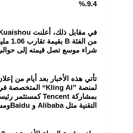
%.
9.4
في مقابل ذلك، أعلنت
Kuaishou
من الفئة
B
بقيمة 
شراء موسع تصل قيمته إلى حوالي 2.04 مليار دول
تأتي هذه الأخبار بعد أيام من إعلا
لمنصة
“Kling AI”
المتخصصة في إ
بمشاركة
Tencent
كمستثمر رئيس
التقنية مثل
Alibaba
و
Baidu
ومست