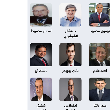
توفيق محمود
د هشام
اسلام محفوظ
الشيشيني
احمد علام
ناثان بروبكر
باسك أير
حيدر باشا
نيكولاس
شفيق
بليكسال
طرابلسي