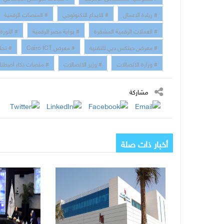
# ريادة الاعمال
# الابداع التكنولوجي
# المنصات الرقمية
# العملات الرقمية المشفرة
# بوابة مصر الرقمية
# الثورة 
# معرض جيتكس دبي للتقنية
# معرض Cairo ICT
# تحلي
# وزارة الاتصالات
# وزير الاتصالات
# منصات ذكاء اصطنا
مشاركة
أخبار ذات صلة