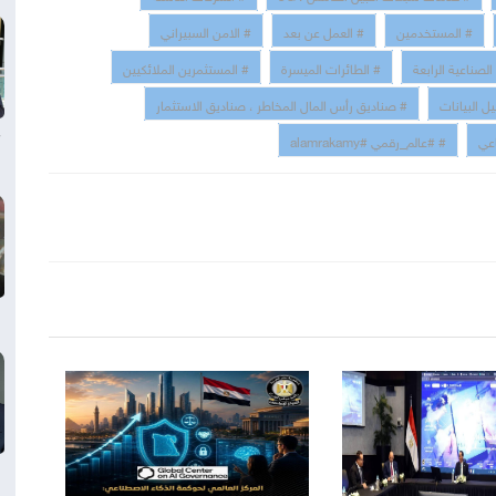
# المستخدمين
# العمل عن بعد
# الامن السبيراني
الصناعية الرابعة
# الطائرات الميسرة
# المستثمرين الملائكيين
ل البيانات
# صناديق رأس المال المخاطر ، صناديق الاستثمار
عي
# #عالم_رقمي #alamrakamy