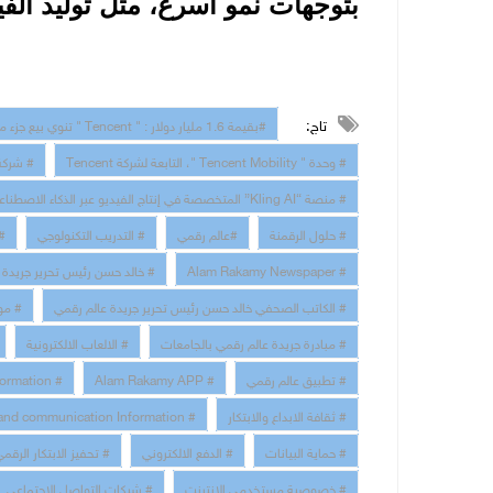
بتوجهات نمو أسرع، مثل توليد الفي
تاج:
#بقيمة 1.6 مليار دولار : " Tencent " تنوي بيع جزء من حصتها في Kuaishou
# وحدة " Tencent Mobility "، التابعة لشركة Tencent
# شركة Kuaishou المتخصصة في الفيديوهات القصيرة وا
# منصة “Kling AI” المتخصصة في إنتاج الفيديو عبر الذكاء الاصطناعي
# حلول الرقمنة
#عالم رقمي
# التدريب التكنولوجي
# 
# Alam Rakamy Newspaper
# خالد حسن رئيس تحرير جريدة 
# الكاتب الصحفي خالد حسن رئيس تحرير جريدة عالم رقمي
# مو
# مبادرة جريدة عالم رقمي بالجامعات
# الالعاب الالكترونية
# تطبيق عالم رقمي
# Alam Rakamy APP
# Digital Transformation
# ثقافة الابداع والابتكار
# technology and communication Information
# حماية البيانات
# الدفع الالكتروني
# تحفيز الابتكار الرقم
# خصوصية مستخدمى الانترنت
# شبكات التواصل الاجتماعي