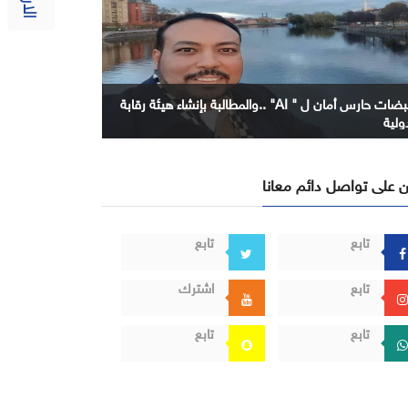
نبضات حارس أمان ل " AI" ..والمطالبة بإنشاء هيئة رقابة
ولية
 على تواصل دائم معانا
تابع
تابع
تابع
اشترك
تابع
تابع