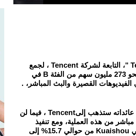
T
"
، التابعة لشركة
Tencent
، لجمع
B
في
الفيديوهات القصيرة والبث المباشر،
.
أن عائداته ستذهب إلى
Tencent
، فيما لن
باشر من هذه العملية، ومع تنفيذ
Kuaishou
من حوالي 15.7% إلى