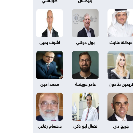
عبدالله عنايت
بول دونلي
اشرف يحيى
نريمين طاحون
عامر عويضة
محمد امين
جريج داى
نضال أبو ذكي
د.حسام رفاعي