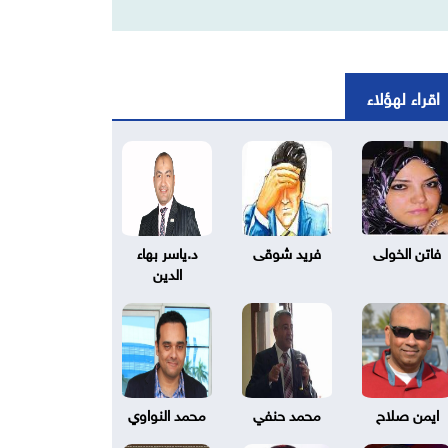
اقراء لهؤلاء
فاتن الخولى
فريد شوقى
د.ياسر بهاء
الدين
ايمن صلاح
محمد حنفي
محمد النواوي