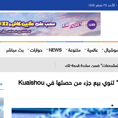
وشيال
عالمية
متنوعة
NEWS
حوارات
بث مباشر
 المشروعات" ضمن مبادرة قدوة-تك
مق