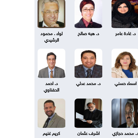
د. غادة عامر
د. هبه صالح
لواء . محمود
الرشيدي
اسماء حسني
د. محمد عدلي
د. احمد
الحفناوي
. محمد حجازي
اشرف عثمان
كريم غنيم