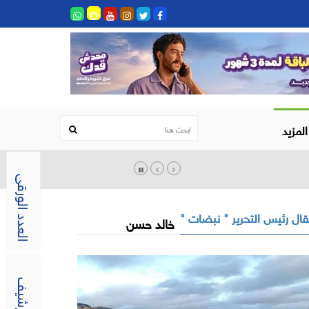
المزيد
العدد الورقى
ال رئيس التحرير " نبضات "
خالد حسن
الارشيف