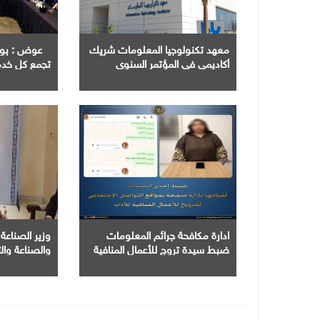
معهد تكنولوجيا المعلومات شريك
عوض : بوابة
أكاديمي في المؤتمر السنوي
تجمع كل خدم
للمنظمة العربية لشبكات البحث
الرقمية في م
والتعليم
المستثمر
ادارة مكافحة جرائم المعلومات
وزير الصناعة 
ضبط سيدة تروج للأعمال المنافية
والصناعة وال
للآداب عبر تطبيقات التواصل
البرازيلي سب
الاجتماعي
التجارية مع ا
صناعية متكا