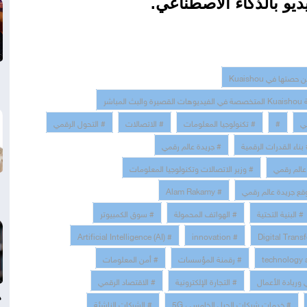
ديو بالذكاء الاصطناعي.
لبث المباشر
#
# تكنولوجيا المعلومات
# الاتصالات
# التحول الرقمي
بناء القدرات الرقمية
# جريدة عالم رقمي
عالم رقمي
# وزير الاتصالات وتكنولوجيا المعلومات
قع جريدة عالم رقمي
# Alam Rakamy
# البنية التحتية
# الهواتف المحمولة
# سوق الكمبيوتر
# Artificial Intelligence (AI)
# innovation
# رقمنة المؤسسات
# أمن المعلومات
ي وريادة الأعمال
# التجارة الإلكترونية
# الاقتصاد الرقمي
د
# خدمات شبكات الجيل الخامس ، 5G
# الشركات الناشئة