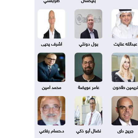
عبدالله عنايت
بول دونلي
اشرف يحيى
نريمين طاحون
عامر عويضة
محمد امين
جريج داى
نضال أبو ذكي
د.حسام رفاعي