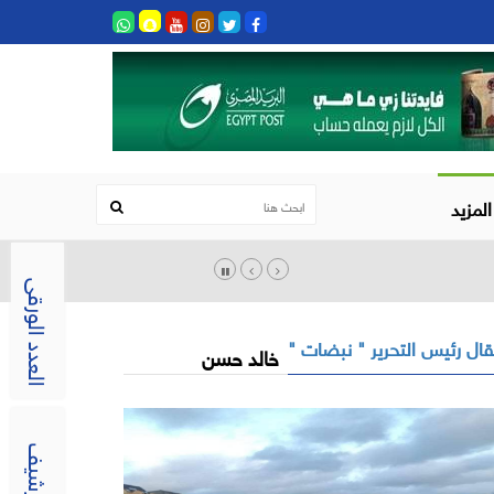
المزيد
العدد الورقى
ال رئيس التحرير " نبضات "
خالد حسن
الارشيف