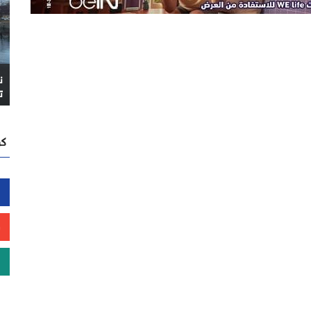
ن
ت
كن