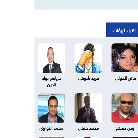
اقراء لهؤلاء
فاتن الخولى
فريد شوقى
د.ياسر بهاء
الدين
ايمن صلاح
محمد حنفي
محمد النواوي