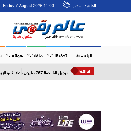
القاهره - مصر
Friday 7 August 2026 11:03 - الجمعة ٢٣ صفر ١٤٤٨
الرئيسية
تحقيقات
ملفات
هواتف
س
أخر الأخبار
برجيل القابضة 757 مليون دولار نمو الإيرادات خلال النصف الأول من عام 2026