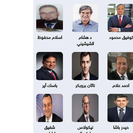
توفيق محمود
د هشام
اسلام محفوظ
الشيشيني
احمد علام
ناثان بروبكر
باسك أير
حيدر باشا
نيكولاس
شفيق
بليكسال
طرابلسي