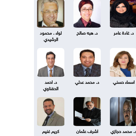
د. غادة عامر
د. هبه صالح
لواء . محمود
الرشيدي
اسماء حسني
د. محمد عدلي
د. احمد
الحفناوي
. محمد حجازي
اشرف عثمان
كريم غنيم