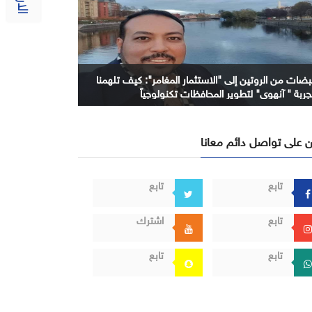
بضات من الروتين إلى "الاستثمار المغامر": كيف تلهمنا
جربة " آنهوي" لتطوير المحافظات تكنولوجياً
 على تواصل دائم معانا
تابع
تابع
تابع
اشترك
تابع
تابع