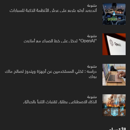
متنوعة
أندرويد أوتو يتربع علي عرش الأنظمة الذكية للسيارات
متنوعة
"OpenAI" تدخل علي خط الصراع مع أمازون
متنوعة
دراسه : تخلي المستخدمين عن أجهزة ويندوز لصالح ماك
بوك
متنوعة
الذكاء الاصطناعي يطلق تقنيات التنبأ بالحرائق
الأقسام