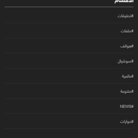
#تحقيقات
#ملفات
#هواتف
#سوشيال
#عالمية
#متنوعة
#NEWS
#حوارات