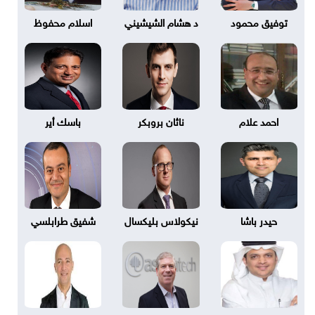
توفيق محمود
د هشام الشيشيني
اسلام محفوظ
احمد علام
ناثان بروبكر
باسك أير
حيدر باشا
نيكولاس بليكسال
شفيق طرابلسي