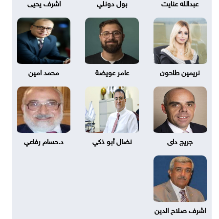
عبدالله عنايت
بول دونلي
اشرف يحيى
نريمين طاحون
عامر عويضة
محمد امين
جريج داى
نضال أبو ذكي
د.حسام رفاعي
اشرف صلاح الدين