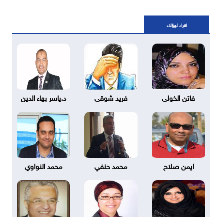
اقراء لهؤلاء
فاتن الخولى
فريد شوقى
د.ياسر بهاء الدين
ايمن صلاح
محمد حنفي
محمد النواوي