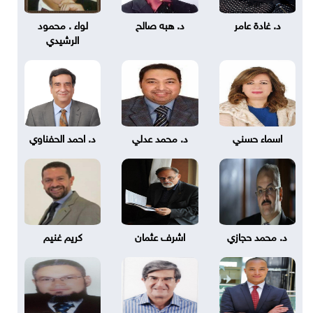
د. غادة عامر
د. هبه صالح
لواء . محمود
الرشيدي
اسماء حسني
د. محمد عدلي
د. احمد الحفناوي
د. محمد حجازي
اشرف عثمان
كريم غنيم