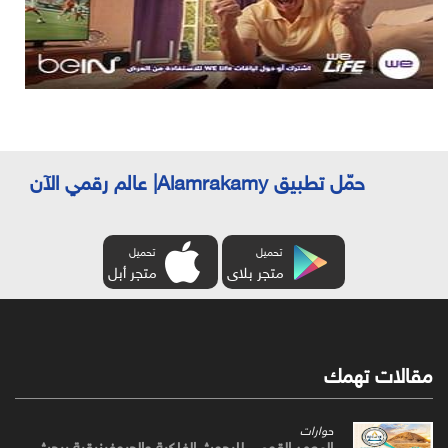
حمّل تطبيق Alamrakamy| عالم رقمي الآن
تحميل
تحميل
متجر بلاى
متجر أبل
مقالات تهمك
حوارات
المعهد القومي للبحوث الفلكية والجيوفيزيقية يبحث