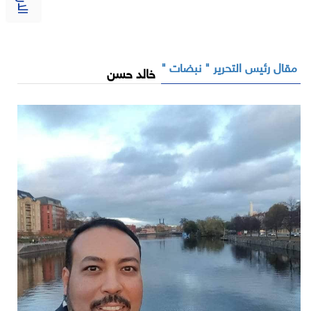
مقال رئيس التحرير " نبضات "
خالد حسن