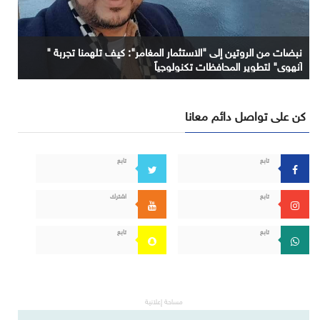
نبضات من الروتين إلى "الاستثمار المغامر": كيف تلهمنا تجربة "
آنهوي" لتطوير المحافظات تكنولوجياً
كن على تواصل دائم معانا
تابع
تابع
تابع
اشترك
تابع
تابع
مساحة إعلانية