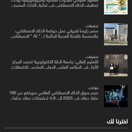
توظيف الذكاء الاصطناعي في توثيق التراث المصري
القديم
تحقيقات
مصر رئيسا لفريقي عمل حوكمة الذكاء الاصطناعي،
والحوسبة باللجنة العربية الدائمة ل " AI " الاصطناعي
والتكنولوجيات البازغة بمجلس الوزراء العرب للاتصالات
تحقيقات
التعليم العالي: جامعة الدلتا التكنولوجية تحصد المركز
الأول في المؤتمر العلمي الدولي السادس للاتصالات
بمشروع يوظف الذكاء الاصطناعي لتطوير صناعة الكتان
حوارات
حجم سوق الذكاء الاصطناعي العالمي سيرتفع من 189
مليار دولار في 2023 إلى 4.8 تريليونات دولار بحلول
2033
اخترنا لك