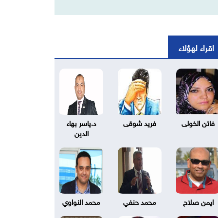
اقراء لهؤلاء
فاتن الخولى
فريد شوقى
د.ياسر بهاء
الدين
ايمن صلاح
محمد حنفي
محمد النواوي