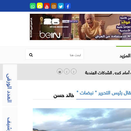
المزيد
أمام كبرى الشركات الهندية
العدد الورقى
ال رئيس التحرير " نبضات "
خالد حسن
الارشيف