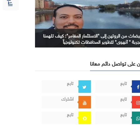
بضات من الروتين إلى "الاستثمار المغامر": كيف تلهمنا
جربة " آنهوي" لتطوير المحافظات تكنولوجياً
 على تواصل دائم معانا
تابع
تابع
تابع
اشترك
تابع
تابع