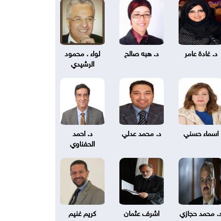
د. غادة عامر
د. هبه صالح
لواء . محمود
الرشيدي
اسماء حسني
د. محمد عدلي
د. احمد
الحفناوي
. محمد حجازي
اشرف عثمان
كريم غنيم