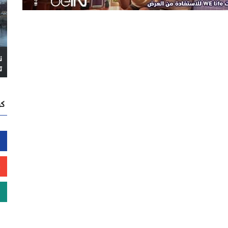
ن
ت
كن