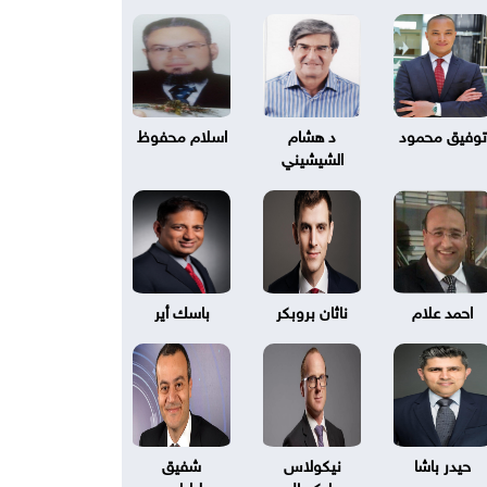
توفيق محمود
د هشام
اسلام محفوظ
الشيشيني
احمد علام
ناثان بروبكر
باسك أير
حيدر باشا
نيكولاس
شفيق
بليكسال
طرابلسي