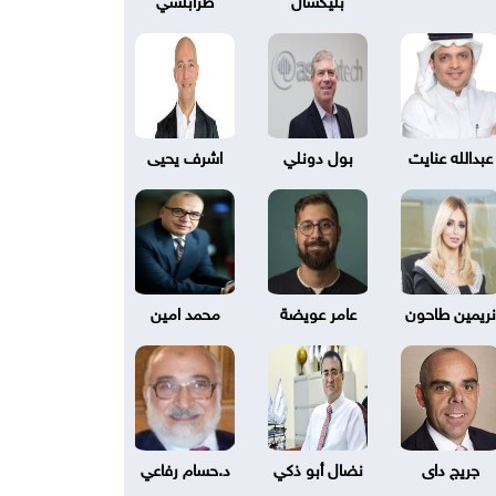
عبدالله عنايت
بول دونلي
اشرف يحيى
نريمين طاحون
عامر عويضة
محمد امين
جريج داى
نضال أبو ذكي
د.حسام رفاعي