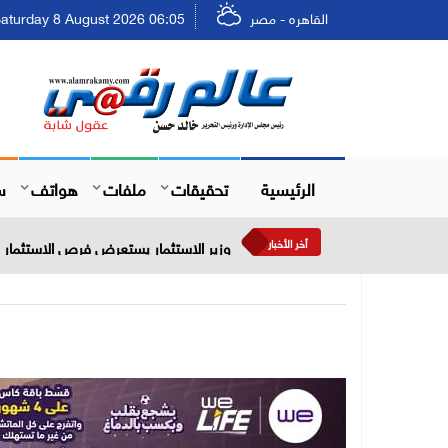
القاهره - مصر
Saturday 8 August 2026 06:05 - السبت ٢٤ صفر ٤٤٨
الرئيسية
تحقيقات
ملفات
هواتف
س
أخر الأخبار
وزير الاستثمار يستعرض فرص الاستثمار في