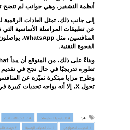
أنظمة التشفير، وهي جوانب لم تتضح ت
إلى جانب ذلك، تمثل العادات الرقمية ل
عن تطبيقات المراسلة الأساسية التي تض
المنافسين، مثل
WhatsApp
، يواصلون
الفجوة التقنية.
وبناءً على ذلك، من المتوقع أن يبدأ
hat
تطوره تدريجيًا في حال نجح في تقديم 
وطرح مزايا مبتكرة تميّزه عن المناف
تحول
X
، إلا أنه يواجه تحديات كبيرة 
تاج:
# تكنولوجيا المعلومات
# شبكات الاتصالات
# التدريب التكنولوجي
# بناء القدرات الرقمية
# جريدة عالم