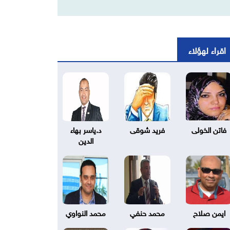
اقراء لهؤلاء
فاتن الخولى
فريد شوقى
د.ياسر بهاء
الدين
ايمن صلاح
محمد حنفي
محمد النواوي