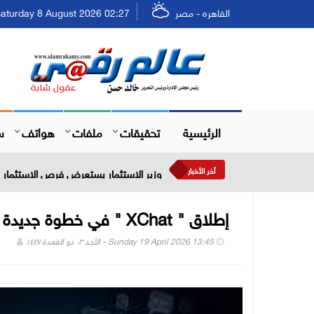
القاهره - مصر
Saturday 8 August 2026 02:27 - السبت ٢٤ صفر ٤٤٨
الرئيسية
تحقيقات
ملفات
هواتف
س
أخر الأخبار
وزير الاستثمار يستعرض فرص الاستثمار في
إطلاق " XChat " في خطوة جديدة نحو تحويل X إلى تطبيق شامل
Sunday 19 April 2026 13:45 - الأحد ٠٣ ذو القعدة ١٤٤٧