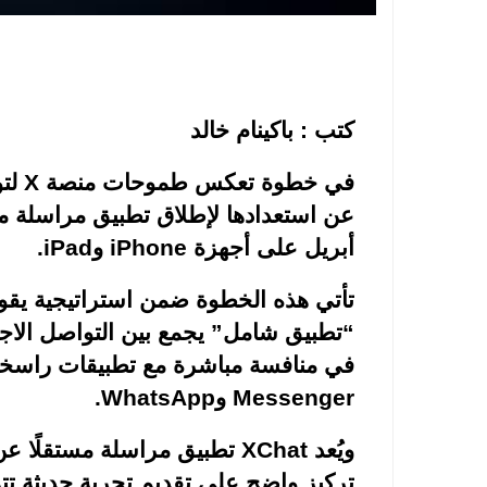
كتب : باكينام خالد
في خطوة تعكس طموحات منصة
X
لتو
عن استعدادها لإطلاق تطبيق مراسلة
أبريل على أجهزة
iPhone
و
iPad
.
تأتي هذه الخطوة ضمن استراتيجية يقو
“تطبيق شامل” يجمع بين التواصل الاج
في منافسة مباشرة مع تطبيقات راسخ
Messenger
و
WhatsApp
.
ويُعد
XChat
تطبيق مراسلة مستقلًا عن
تركيز واضح على تقديم تجربة حديثة ت