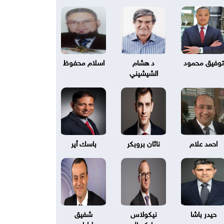
توفيق محمود
د هشام
اسلام محفوظ
الشيشيني
احمد علام
ناثان بروبكر
باسك أير
حيدر باشا
نيكولاس
شفيق
بليكسال
طرابلسي