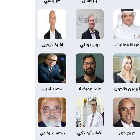
عبدالله عنايت
بول دونلي
اشرف يحيى
نريمين طاحون
عامر عويضة
محمد امين
جريج داى
نضال أبو ذكي
د.حسام رفاعي