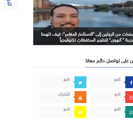
بضات من الروتين إلى "الاستثمار المغامر": كيف تلهمنا
جربة " آنهوي" لتطوير المحافظات تكنولوجياً
 على تواصل دائم معانا
تابع
تابع
تابع
اشترك
تابع
تابع