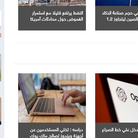
ة في حجم صناعة الذكاء
النفط يرتفع قليلا مع استمرار
الاصطناعى بالصين ليتجاوز 1.2
الغموض حول محادثات أمريكا
ي عام 2025
وإيران
Ope" تدخل علي خط الصراع
دراسه : تخلي المستخدمين عن
أجهزة ويندوز لصالح ماك بوك