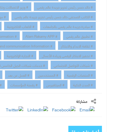
# خالد حسن رئيس تحرير جريدة عالم رقمي
# وزير الاتصالات وتك
# الكاتب الصحفي خالد حسن رئيس تحرير جريدة عالم رقمي
# مو
# مبادرة جريدة عالم رقمي بالجامعات
# الالعاب الالكترونية
# تطبيق عالم رقمي
# Alam Rakamy APP
# Digital Transformation
# ثقافة الابداع والابتكار
# technology and communication Information
# تحفيز الابتكار الرقمي وريادة الأعمال
# التجارة الإلكترونية
# شبكات التواصل الاجتماعي
# خدمات شبكات الجيل الخامس 5G
# المنصات الرقمية
# المستخدمين
# العمل عن بعد
# المدن الذكية
# الميتافيرس
# رقمنة المؤسسات
# 
مشاركة
أخبار ذات صلة