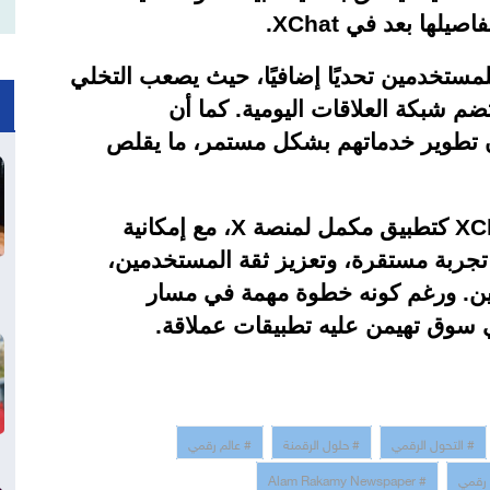
فاصيلها بعد في
XChat
.
لمستخدمين تحديًا إضافيًا، حيث يصعب التخلي
م شبكة العلاقات اليومية. كما أن
 تطوير خدماتهم بشكل مستمر، ما يقلص
XC
كتطبيق مكمل لمنصة
X
، مع إمكانية
تجربة مستقرة، وتعزيز ثقة المستخدمين،
سين. ورغم كونه خطوة مهمة في مسار
في سوق تهيمن عليه تطبيقات عملاقة.
# التحول الرقمي
# حلول الرقمنة
# عالم رقمي
 رقمي
# Alam Rakamy Newspaper