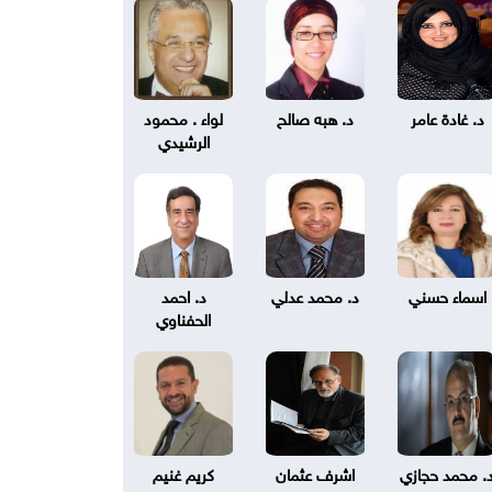
د. غادة عامر
د. هبه صالح
لواء . محمود
الرشيدي
اسماء حسني
د. محمد عدلي
د. احمد
الحفناوي
. محمد حجازي
اشرف عثمان
كريم غنيم