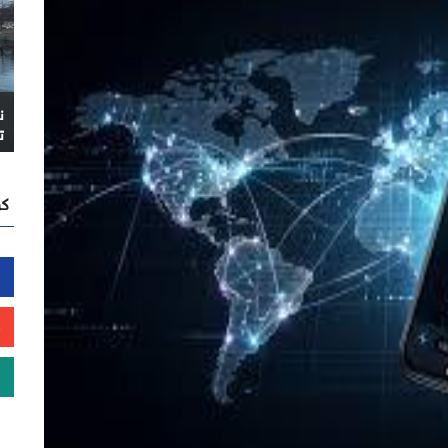
ن
ت
كن