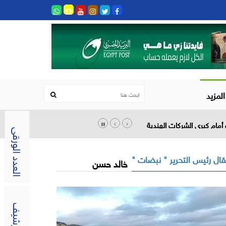
المزيد
أمام كبرى الشركات الهندية
العدد الورقى
ال رئيس التحرير " نبضات "
خالد حسن
الارشيف