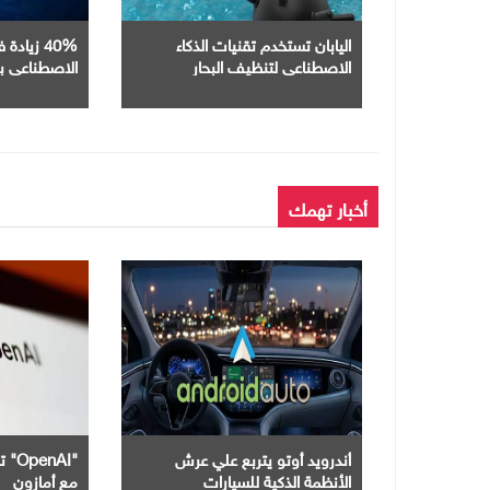
اليابان تستخدم تقنيات الذكاء
40% زياد
الاصطناعي لتنظيف البحار
تريليون يوان ف
أخبار تهمك
أندرويد أوتو يتربع علي عرش
"nAI
الأنظمة الذكية للسيارات
مع أمازون