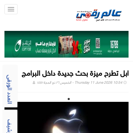
Toggle
gation
ابل تطرح ميزة بحث جديدة داخل البرامج
العدد الورقى
Thursday 11 June 2026 10:54 - الخميس ٢٦ ذو الحجة ١٤٤٧
الارشيف