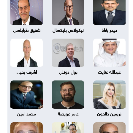
حيدر باشا
نيكولاس بليكسال
شفيق طرابلسي
عبدالله عنايت
بول دونلي
اشرف يحيى
نريمين طاحون
عامر عويضة
محمد امين