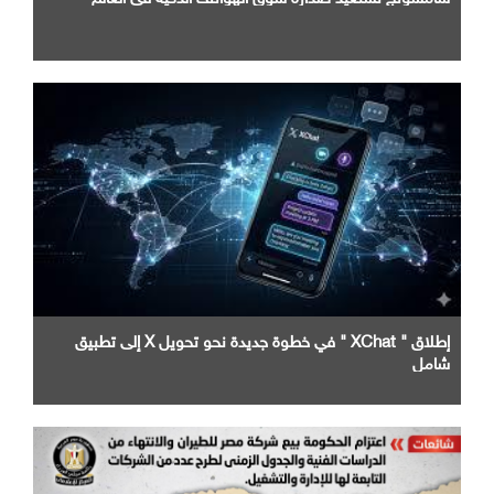
إطلاق " XChat " في خطوة جديدة نحو تحويل X إلى تطبيق
شامل