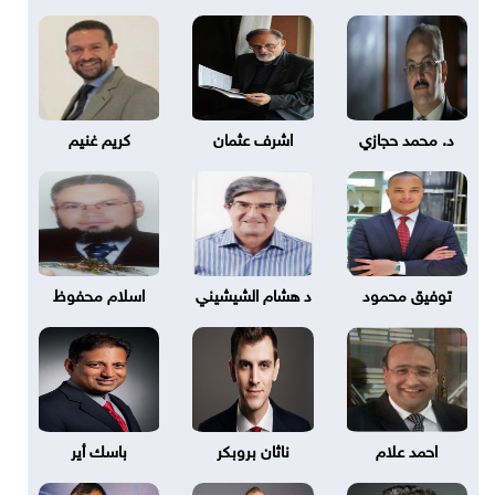
د. محمد حجازي
اشرف عثمان
كريم غنيم
توفيق محمود
د هشام الشيشيني
اسلام محفوظ
احمد علام
ناثان بروبكر
باسك أير