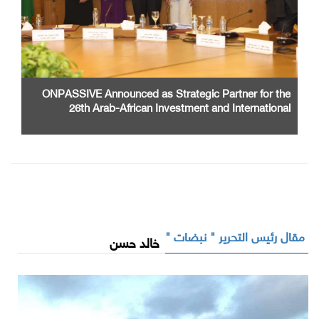
ONPASSIVE Announced as Strategic Partner for the
26th Arab-African Investment and International
Cooperation Exhibition and Conference
مقال رئيس التحرير " نبضات "
خالد حسن