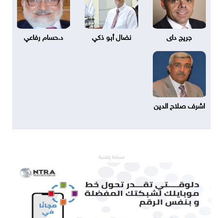
جريج داى
نضال أبو ذكي
د.حسام رفاعي
اشرف صلاح الدين
مساحة إعلانية