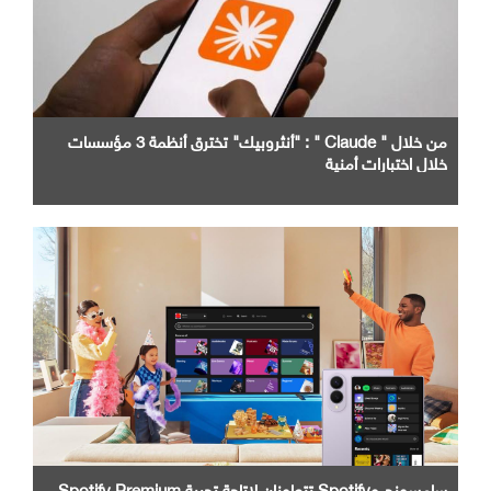
من خلال " Claude " : "أنثروبيك" تخترق أنظمة 3 مؤسسات
خلال اختبارات أمنية
سامسونج وSpotify تتعاونان لإتاحة تجربة Spotify Premium