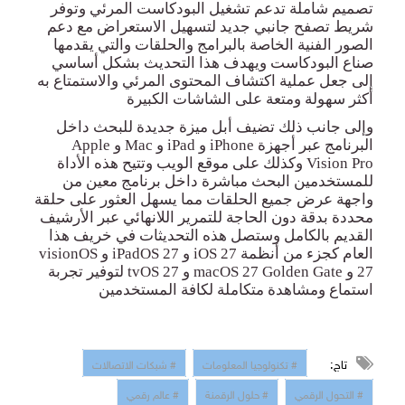
تصميم شاملة تدعم تشغيل البودكاست المرئي وتوفر
شريط تصفح جانبي جديد لتسهيل الاستعراض مع دعم
الصور الفنية الخاصة
بالبرامج والحلقات والتي يقدمها
صناع البودكاست ويهدف هذا التحديث بشكل أساسي
إلى جعل عملية اكتشاف المحتوى المرئي والاستمتاع به
أكثر سهولة ومتعة على الشاشات الكبيرة
وإلى جانب ذلك تضيف أبل ميزة جديدة للبحث داخل
البرنامج عبر أجهزة
iPhone
و
iPad
و
Mac
و
Apple
Vision Pro
وكذلك على موقع الويب وتتيح هذه الأداة
للمستخدمين البحث مباشرة داخل برنامج معين من
واجهة عرض جميع الحلقات مما يسهل العثور على حلقة
محددة بدقة دون الحاجة للتمرير اللانهائي عبر الأرشيف
القديم بالكامل وستصل هذه التحديثات في خريف هذا
العام كجزء من أنظمة
iOS 27
و
iPadOS 27
و
visionOS
27
و
macOS 27 Golden Gate
و
tvOS 27
لتوفير تجربة
استماع ومشاهدة متكاملة لكافة المستخدمين
تاج:
# تكنولوجيا المعلومات
# شبكات الاتصالات
# التحول الرقمي
# حلول الرقمنة
# عالم رقمي