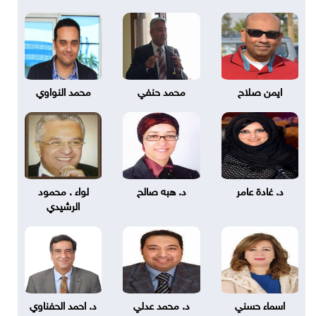
ايمن صلاح
محمد حنفي
محمد النواوي
د. غادة عامر
د. هبه صالح
لواء . محمود
الرشيدي
اسماء حسني
د. محمد عدلي
د. احمد الحفناوي