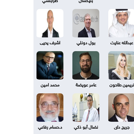
عبدالله عنايت
بول دونلي
اشرف يحيى
نريمين طاحون
عامر عويضة
محمد امين
جريج داى
نضال أبو ذكي
د.حسام رفاعي