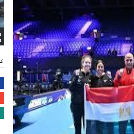
ن
ت
كن