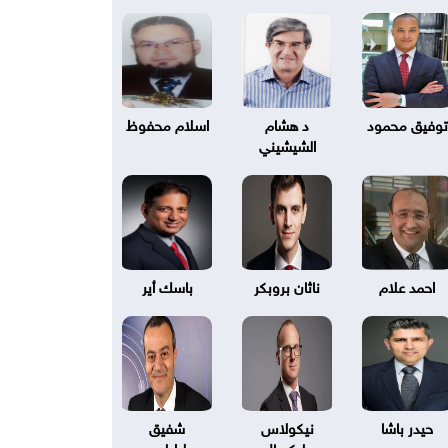
توفيق محمود
د هشام
اسلام محفوظ
الشيشيني
احمد علام
ناثان بروبكر
باسك أير
حيدر باشا
نيكولاس
شفيق
بليكسال
طرابلسي