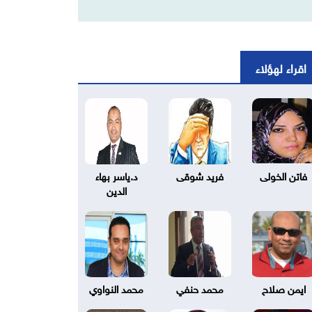
اقراء لهؤلاء
فاتن الخولى
فريد شوقى
د.ياسر بهاء
الدين
ايمن صلاح
محمد حنفي
محمد النواوي