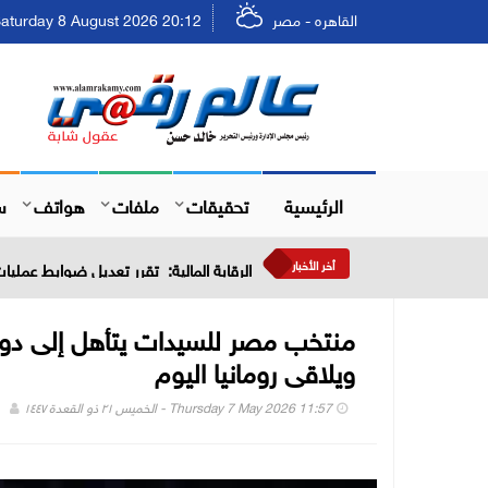
القاهره - مصر
Saturday 8 August 2026 20:12 - السبت ٢٤ صفر ٤٤٨
الرئيسية
تحقيقات
ملفات
هواتف
س
أخر الأخبار
الرقابة المالية: تقرر تعديل ضوابط عمليات 
ويلاقى رومانيا اليوم
Thursday 7 May 2026 11:57 - الخميس ٢١ ذو القعدة ١٤٤٧