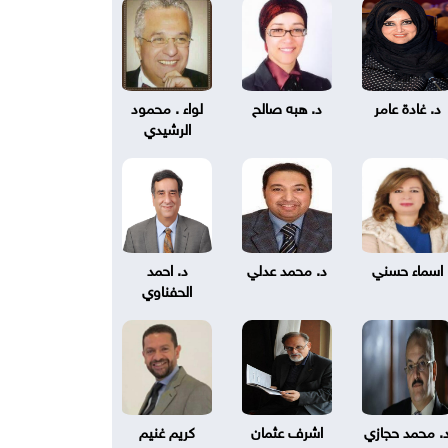
د. غادة عامر
د. هبه صالح
لواء . محمود
الرشيدي
اسماء حسني
د. محمد عدلي
د. احمد
الحفناوي
. محمد حجازي
اشرف عثمان
كريم غنيم