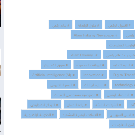
# التحول الرقمي
# حلول الرقمنة
# عالم رقمي
 رقمي
# Alam Rakamy Newspaper
نولوجيا المعلومات
قع جريدة عالم رقمي
# Alam Rakamy
# البنية التحتية
# الهواتف المحمولة
# سوق الكمبيوتر
# Artificial Intelligence (AI)
# innovation
# حماية البيانات
# الدفع الالكتروني
# الاقتصاد الرقمي
# خصوصية مستخدمى الانترنت
# الشركات الناشئة
#ريادة الاعمال
# الابداع التكنولوجي
# الامن السبيراني
# العملات الرقمية المشفرة
# الحكومة الإلكترونية
أمن المعلومات
د