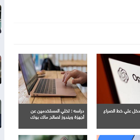
Ope" تدخل علي خط الصراع
دراسه : تخلي المستخدمين عن
أجهزة ويندوز لصالح ماك بوك