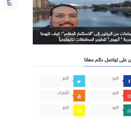
بضات من الروتين إلى "الاستثمار المغامر": كيف تلهمنا
جربة " آنهوي" لتطوير المحافظات تكنولوجياً
 على تواصل دائم معانا
تابع
تابع
تابع
اشترك
تابع
تابع