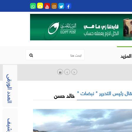
المزيد
العدد الورقى
ال رئيس التحرير " نبضات "
خالد حسن
الارشيف