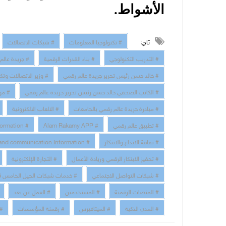
الأشواط.
تاج:
# تكنولوجيا المعلومات
# شبكات الاتصالات
# التدريب التكنولوجي
# بناء القدرات الرقمية
# جريدة عالم
# خالد حسن رئيس تحرير جريدة عالم رقمي
# وزير الاتصالات وتك
# الكاتب الصحفي خالد حسن رئيس تحرير جريدة عالم رقمي
# مو
# مبادرة جريدة عالم رقمي بالجامعات
# الالعاب الالكترونية
# تطبيق عالم رقمي
# Alam Rakamy APP
# Digital Transformation
# ثقافة الابداع والابتكار
# technology and communication Information
# تحفيز الابتكار الرقمي وريادة الأعمال
# التجارة الإلكترونية
# شبكات التواصل الاجتماعي
# خدمات شبكات الجيل الخامس 5G
# المنصات الرقمية
# المستخدمين
# العمل عن بعد
# المدن الذكية
# الميتافيرس
# رقمنة المؤسسات
# 