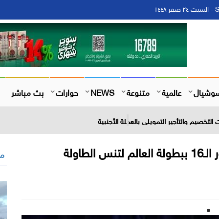
١
وشيال
عالمية
متنوعة
NEWS
حوارات
بث مباشر
التخصيم والتأجير التمويلي بالعملة الأجنبية
منتخب مصر للسيدات يتأهل إلى دور الـ16 ببطولة العالم لتنس الطاولة
مق