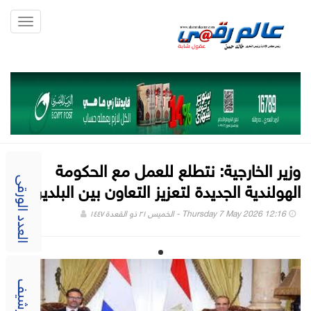
Toggle
gation
وزير الخارجية: نتطلع للعمل مع الحكومة
الهولندية الجديدة لتعزيز التعاون بين البلدين
العدد الورقى
Thursday 7 May 2026 12:16 - الخميس ٢١ ذو القعدة ١٤٤٧
الارشيف