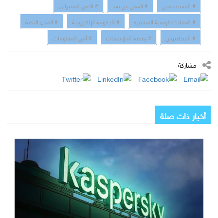
# المستخدمين
# العمل عن بعد
# الامن السبيراني
# العملات الرقمية المشفرة
# الحكومة الإلكترونية
# المدن الذكية
# الميتافيرس
# رقمنة المؤسسات
# أمن المعلومات
مشاركة
أخبار ذات صلة