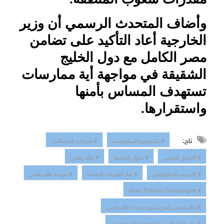
وأضاف المتحدث الرسمي أن وزير
الخارجية أعاد التأكيد على تضامن
مصر الكامل مع دول الخليج
الشقيقة في مواجهة أية ممارسات
تستهدف المساس بأمنها
واستقرارها.
تاج:
# تكنولوجيا المعلومات
# شبكات الاتصالات
# التحول الرقمي
# حلول الرقمنة
# عالم رقمي
# التدريب التكنولوجي
# بناء القدرات الرقمية
# جريدة عالم رقمي
# Alam Rakamy Newspaper
# خالد حسن رئيس تحرير جريدة عالم رقمي
# وزير الاتصالات وتكنولوجيا المعلومات