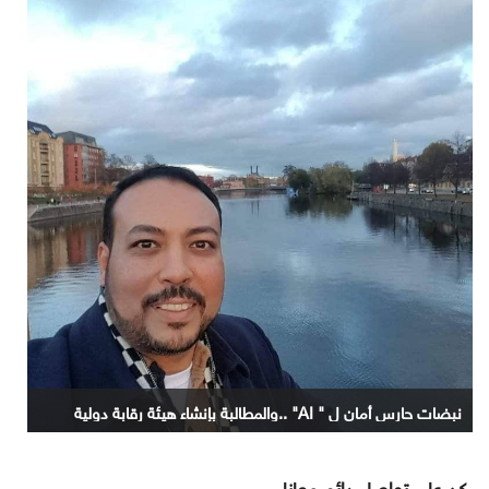
نبضات حارس أمان ل " AI" ..والمطالبة بإنشاء هيئة رقابة دولية
كن على تواصل دائم معانا