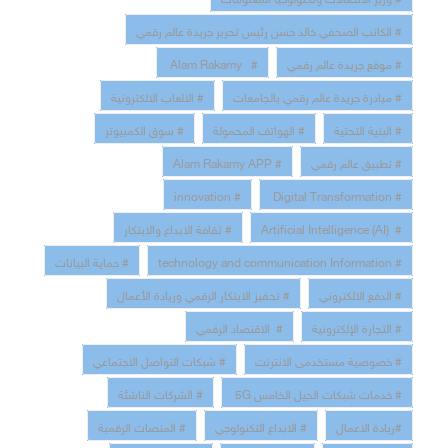
# الكاتب الصحفي خالد حسن رئيس تحرير جريدة عالم رقمي
# موقع جريدة عالم رقمي
# Alam Rakamy
# مبادرة جريدة عالم رقمي بالجامعات
# الالعاب الالكترونية
# البنية التحتية
# الهواتف المحمولة
# سوق الكمبيوتر
# تطبيق عالم رقمي
# Alam Rakamy APP
# innovation
# Digital Transformation
# Artificial Intelligence (AI)
# ثقافة الابداع والابتكار
# technology and communication Information
# حماية البيانات
# الدفع الالكتروني
# تحفيز الابتكار الرقمي وريادة الأعمال
# التجارة الإلكترونية
# الاقتصاد الرقمي
# خصوصية مستخدمى الانترنت
# شبكات التواصل الاجتماعي
# خدمات شبكات الجيل الخامس 5G
# الشركات الناشئة
#ريادة الاعمال
# الابداع التكنولوجي
# المنصات الرقمية