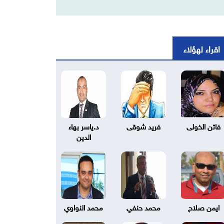
اقراء لهؤلاء
فاتن الخولى
فريد شوقى
د.ياسر بهاء
الدين
ايمن صلاح
محمد حنفي
محمد النواوي