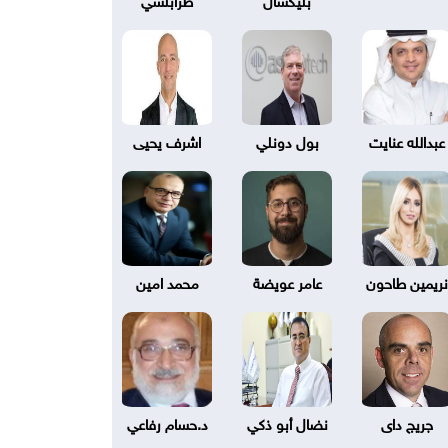
عبدالله عنايت
بول دونلي
اشرف يحيى
نريمين طاحون
عامر عويضة
محمد امين
جريج داى
نضال أبو ذكي
د.حسام رفاعي