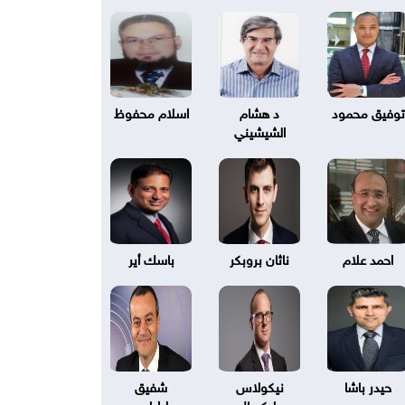
توفيق محمود
د هشام
اسلام محفوظ
الشيشيني
احمد علام
ناثان بروبكر
باسك أير
حيدر باشا
نيكولاس
شفيق
بليكسال
طرابلسي