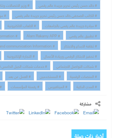
# خالد حسن رئيس تحرير جريدة عالم رقمي
# وزير الاتصالات وتك
# الكاتب الصحفي خالد حسن رئيس تحرير جريدة عالم رقمي
# مو
# مبادرة جريدة عالم رقمي بالجامعات
# الالعاب الالكترونية
# تطبيق عالم رقمي
# Alam Rakamy APP
# Digital Transformation
# ثقافة الابداع والابتكار
# technology and communication Information
# تحفيز الابتكار الرقمي وريادة الأعمال
# التجارة الإلكترونية
# شبكات التواصل الاجتماعي
# خدمات شبكات الجيل الخامس 5G
# المنصات الرقمية
# المستخدمين
# العمل عن بعد
# المدن الذكية
# الميتافيرس
# رقمنة المؤسسات
# 
مشاركة
أخبار ذات صلة