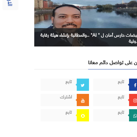
نبضات حارس أمان ل " AI" ..والمطالبة بإنشاء هيئة رقابة
ولية
 على تواصل دائم معانا
تابع
تابع
تابع
اشترك
تابع
تابع