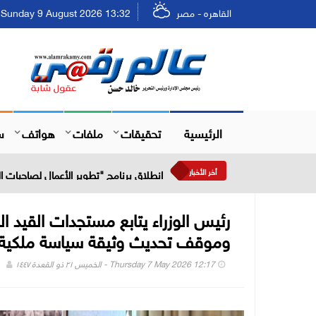
القاهره - مصر
Sunday 9 August 2026 13:32 - الأحد ٢٥ صفر ١٤٤٨
الرئيسية
تحقيقات
ملفات
هواتف
س
أخر الأخبار
انطلاق برنامج "تطوير الأعمال لصاحبات
رئيس الوزراء يتابع مستجدات القيد 
وموقف تحديث وثيقة سياسة ملكية ا
Thursday 7 May 2026 12:17 - الخميس ٢١ ذو القعدة ١٤٤٧