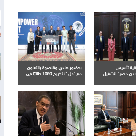
اقية تأسيس
بحضور هندي وقنصوة بالتعاون
دن مصر" لتشغيل
مع "دل ": تخريج 1090 طالبًا في
 الذكي بالمدن
ختام الدورة الرابعة من مبادرة بناء
ديدة
قدرات الجامعات في مجال " AI "