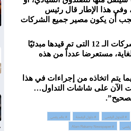
 وفي هذا الإطار قال رئيس
نيو المقبل يجب أن يكون مصير جميع الشركات
وقال الدكتور هاشم السيد: الشركات الـ 12 التى تم قيدها مبدئيًا
غاية، مستعرضا عدداً من هذه
ما يتم اتخاذه من إجراءات في هذا
حت الآن على شاشات التداول…
لصحيح”.
# التحول الرقمي
# حلول الرقمنة
# عالم رقمي
د
 رقمي
# Alam Rakamy Newspaper