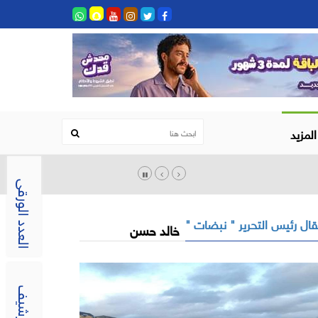
المزيد
العدد الورقى
ال رئيس التحرير " نبضات "
خالد حسن
الارشيف