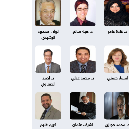
د. غادة عامر
د. هبه صالح
لواء . محمود
الرشيدي
اسماء حسني
د. محمد عدلي
د. احمد
الحفناوي
. محمد حجازي
اشرف عثمان
كريم غنيم