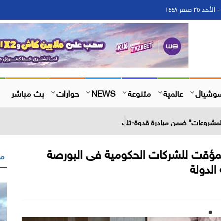
وشيال
عالمية
متنوعة
NEWS
حوارات
بث مباشر
 المشروعات" ضمن مبادرة قدوة-تك
المؤقت للشركات الحكومية فى البورصة
مق
لدولة