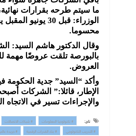
ما سيتم طرحه بقرارات نهائية،
الوزراء: قبل 30 يو
محسوما.
بالبورصة تلقت عروضًا مهمة لل
العروض.
وأكد “السيد” جدية الحكومة في
الإطار، قائلا:” الشركات أصب
والإجراءات تسير في الاتجاه ا
تاج:
# تكنولوجيا المعلومات
# شبكات الاتصالات
# التدريب التكنولوجي
# بناء القدرات الرقمية
# جريدة عالم