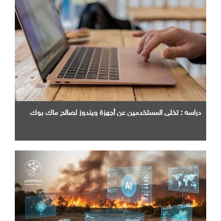
دراسه : تخلي المستخدمين عن أجهزة ويندوز لصالح ماك بوك