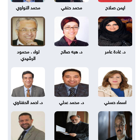
ايمن صلاح
محمد حنفي
محمد النواوي
د. غادة عامر
د. هبه صالح
لواء . محمود
الرشيدي
اسماء حسني
د. محمد عدلي
د. احمد الحفناوي