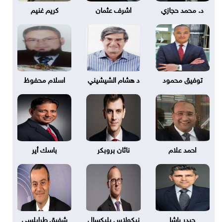
د. محمد حجازي
اشرف عثمان
كريم غنيم
توفيق محمود
د هشام الشيشيني
اسلام محفوظ
احمد علام
ناثان بروبكر
باسك أير
حيدر باشا
نيكولاس بليكسال
شفيق طرابلسي