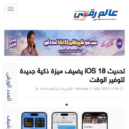
Toggle
gation
تحديث iOS 18 يضيف ميزة ذكية جديدة
لتوفير الوقت
العدد الورقى
Monday 11 May 2026 11:46 - الإثنين ٢٥ ذو القعدة ١٤٤٧
الارشيف