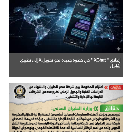
إطلاق " XChat " في خطوة جديدة نحو تحويل X إلى تطبيق
شامل