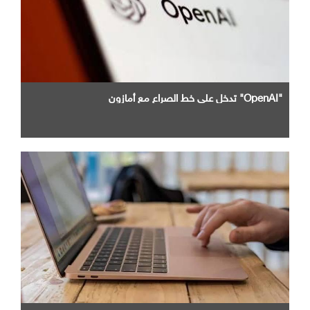
"OpenAI" تدخل علي خط الصراع مع أمازون