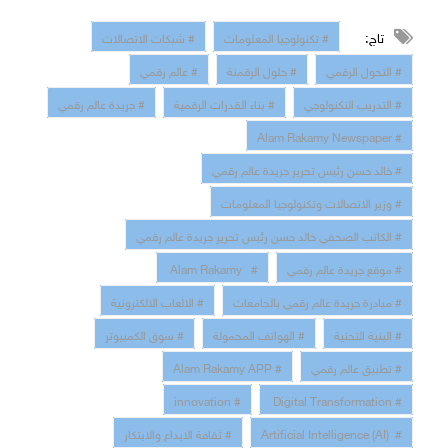
تاج:
# تكنولوجيا المعلومات
# شبكات الاتصالات
# التحول الرقمي
# حلول الرقمنة
# عالم رقمي
# التدريب التكنولوجي
# بناء القدرات الرقمية
# جريدة عالم رقمي
# Alam Rakamy Newspaper
# خالد حسن رئيس تحرير جريدة عالم رقمي
# وزير الاتصالات وتكنولوجيا المعلومات
# الكاتب الصحفي خالد حسن رئيس تحرير جريدة عالم رقمي
# موقع جريدة عالم رقمي
# Alam Rakamy
# مبادرة جريدة عالم رقمي بالجامعات
# الالعاب الالكترونية
# البنية التحتية
# الهواتف المحمولة
# سوق الكمبيوتر
# تطبيق عالم رقمي
# Alam Rakamy APP
# innovation
# Digital Transformation
# Artificial Intelligence (AI)
# ثقافة الابداع والابتكار