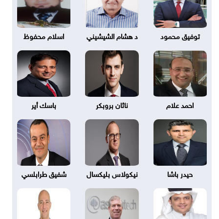
توفيق محمود
د هشام الشيشيني
اسلام محفوظ
احمد علام
ناثان بروبكر
باسك أير
حيدر باشا
نيكولاس بليكسال
شفيق طرابلسي