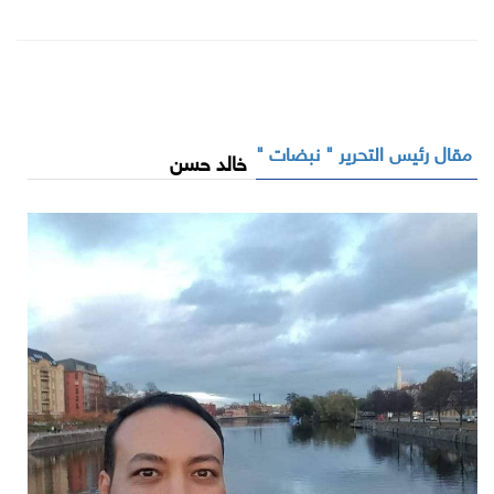
مقال رئيس التحرير " نبضات "
خالد حسن