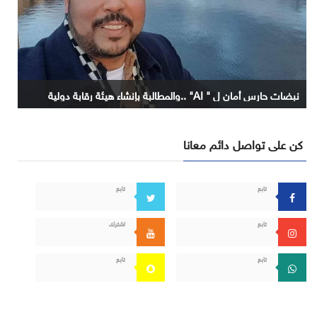
نبضات حارس أمان ل " AI" ..والمطالبة بإنشاء هيئة رقابة دولية
كن على تواصل دائم معانا
تابع
تابع
تابع
اشترك
تابع
تابع