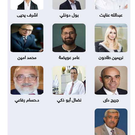
عبدالله عنايت
بول دونلي
اشرف يحيى
نريمين طاحون
عامر عويضة
محمد امين
جريج داى
نضال أبو ذكي
د.حسام رفاعي