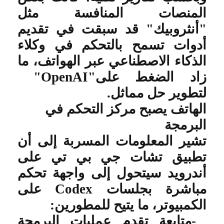
المنصات المنافسة مثل
"أنثروبيك" قد سبقت في تقديم
أدوات تسمح بالتحكم في وكلاء
الذكاء الاصطناعي عبر الهواتف، ما
زاد الضغط على
"OpenAI"
لتطوير حل مماثل
.
الهاتف يصبح مركز التحكم في
البرمجة
تشير المعلومات المسربة إلى أن
تطبيق تشات جي بي تي على
أندرويد سيتحول إلى واجهة تحكم
مباشرة بجلسات
Codex
على
الكمبيوتر، ما يتيح للمطورين
:
-
متابعة تقدم عمليات البرمجة