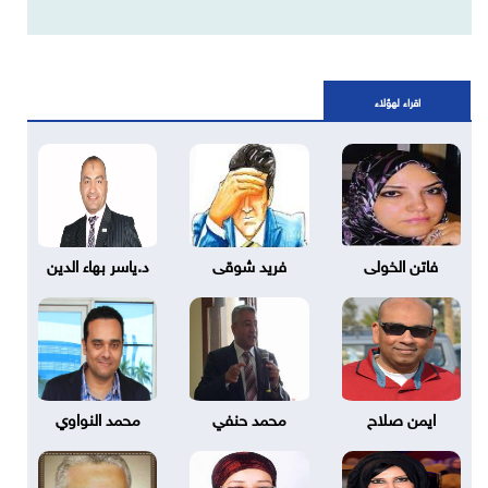
اقراء لهؤلاء
فاتن الخولى
فريد شوقى
د.ياسر بهاء الدين
ايمن صلاح
محمد حنفي
محمد النواوي