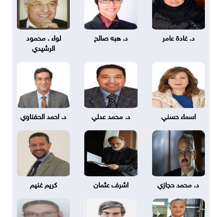
د. غادة عامر
د. هبه صالح
لواء . محمود
الرشيدي
اسماء حسني
د. محمد عدلي
د. احمد الحفناوي
د. محمد حجازي
اشرف عثمان
كريم غنيم