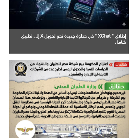
إطلاق " XChat " في خطوة جديدة نحو تحويل X إلى تطبيق
شامل