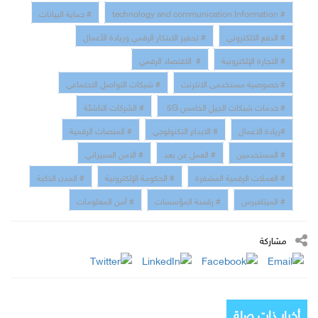
# technology and communication Information
# حماية البيانات
# الدفع الالكتروني
# تحفيز الابتكار الرقمي وريادة الأعمال
# التجارة الإلكترونية
# الاقتصاد الرقمي
# خصوصية مستخدمى الانترنت
# شبكات التواصل الاجتماعي
# خدمات شبكات الجيل الخامس 5G
# الشركات الناشئة
#ريادة الاعمال
# الابداع التكنولوجي
# المنصات الرقمية
# المستخدمين
# العمل عن بعد
# الامن السبيراني
# العملات الرقمية المشفرة
# الحكومة الإلكترونية
# المدن الذكية
# الميتافيرس
# رقمنة المؤسسات
# أمن المعلومات
مشاركة
أخبار ذات صلة