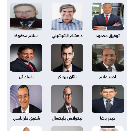
توفيق محمود
د هشام الشيشيني
اسلام محفوظ
احمد علام
ناثان بروبكر
باسك أير
حيدر باشا
نيكولاس بليكسال
شفيق طرابلسي