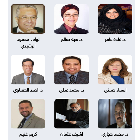
د. غادة عامر
د. هبه صالح
لواء . محمود
الرشيدي
اسماء حسني
د. محمد عدلي
د. احمد الحفناوي
د. محمد حجازي
اشرف عثمان
كريم غنيم