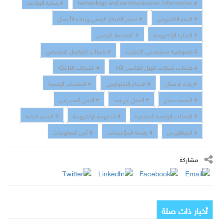
# technology and communication Information
# حماية البيانات
# الدفع الالكتروني
# تحفيز الابتكار الرقمي وريادة الأعمال
# التجارة الإلكترونية
# الاقتصاد الرقمي
# خصوصية مستخدمى الانترنت
# شبكات التواصل الاجتماعي
# خدمات شبكات الجيل الخامس 5G
# الشركات الناشئة
#ريادة الاعمال
# الابداع التكنولوجي
# المنصات الرقمية
# المستخدمين
# العمل عن بعد
# الامن السبيراني
# العملات الرقمية المشفرة
# الحكومة الإلكترونية
# المدن الذكية
# الميتافيرس
# رقمنة المؤسسات
# أمن المعلومات
مشاركة
أخبار ذات صلة