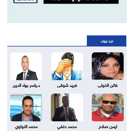
اقراء لهؤلاء
فاتن الخولى
فريد شوقى
د.ياسر بهاء الدين
ايمن صلاح
محمد حنفي
محمد النواوي