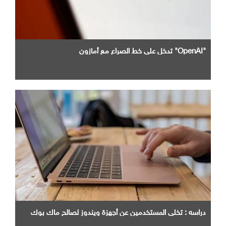
"OpenAI" تدخل علي خط الصراع مع أمازون
دراسه : تخلي المستخدمين عن أجهزة ويندوز لصالح ماك بوك