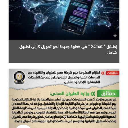
إطلاق " XChat " في خطوة جديدة نحو تحويل X إلى تطبيق
شامل