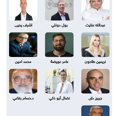
عبدالله عنايت
بول دونلي
اشرف يحيى
نريمين طاحون
عامر عويضة
محمد امين
جريج داى
نضال أبو ذكي
د.حسام رفاعي