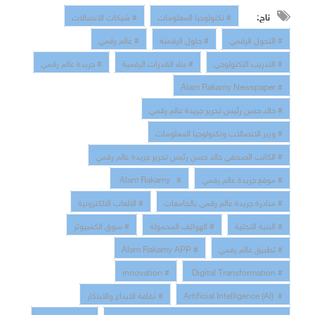
تاج:
# تكنولوجيا المعلومات
# شبكات الاتصالات
# التحول الرقمي
# حلول الرقمنة
# عالم رقمي
# التدريب التكنولوجي
# بناء القدرات الرقمية
# جريدة عالم رقمي
# Alam Rakamy Newspaper
# خالد حسن رئيس تحرير جريدة عالم رقمي
# وزير الاتصالات وتكنولوجيا المعلومات
# الكاتب الصحفي خالد حسن رئيس تحرير جريدة عالم رقمي
# موقع جريدة عالم رقمي
# Alam Rakamy
# مبادرة جريدة عالم رقمي بالجامعات
# الالعاب الالكترونية
# البنية التحتية
# الهواتف المحمولة
# سوق الكمبيوتر
# تطبيق عالم رقمي
# Alam Rakamy APP
# innovation
# Digital Transformation
# Artificial Intelligence (AI)
# ثقافة الابداع والابتكار