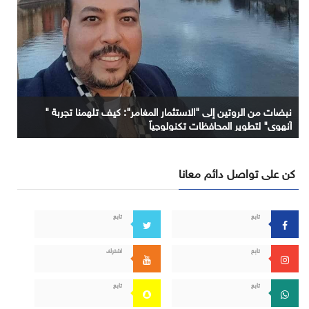
نبضات من الروتين إلى "الاستثمار المغامر": كيف تلهمنا تجربة "
آنهوي" لتطوير المحافظات تكنولوجياً
كن على تواصل دائم معانا
تابع
تابع
تابع
اشترك
تابع
تابع