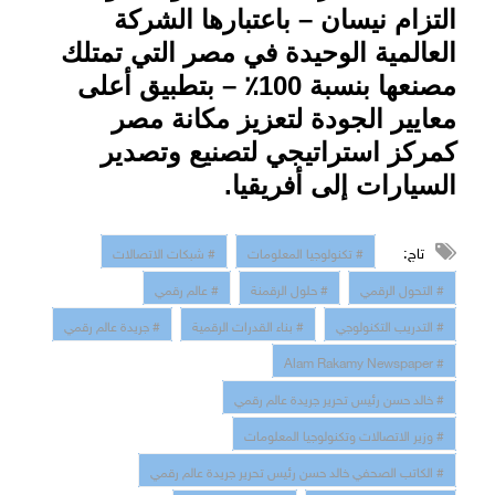
التزام نيسان – باعتبارها الشركة
العالمية الوحيدة في مصر التي تمتلك
مصنعها بنسبة 100٪ – بتطبيق أعلى
معايير الجودة لتعزيز مكانة مصر
كمركز استراتيجي لتصنيع وتصدير
السيارات إلى أفريقيا
.
تاج:
# تكنولوجيا المعلومات
# شبكات الاتصالات
# التحول الرقمي
# حلول الرقمنة
# عالم رقمي
# التدريب التكنولوجي
# بناء القدرات الرقمية
# جريدة عالم رقمي
# Alam Rakamy Newspaper
# خالد حسن رئيس تحرير جريدة عالم رقمي
# وزير الاتصالات وتكنولوجيا المعلومات
# الكاتب الصحفي خالد حسن رئيس تحرير جريدة عالم رقمي