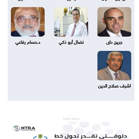
جريج داى
نضال أبو ذكي
د.حسام رفاعي
اشرف صلاح الدين
مساحة إعلانية