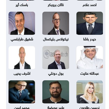
احمد علام
ناثان بروبكر
باسك أير
حيدر باشا
نيكولاس بليكسال
شفيق طرابلسي
عبدالله عنايت
بول دونلي
اشرف يحيى
نريمين طاحون
عامر عويضة
محمد امين