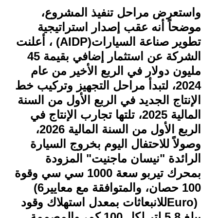
واستعرض مراحل تنفيذ المشروع،
موضحاً أنه عقب إصدار استراتيجية
تطوير صناعة السيارات
(AIDP)
، أعلنت
الشركة عن استثمار إضافي بقيمة 45
مليون دولار في الربع الأخير من عام
2024، لتبدأ مراحل التجهيز وتركيب خط
الإنتاج الجديد في الربع الأول من السنة
المالية 2025، تلتها تجارب الإنتاج في
الربع الأول من السنة المالية 2026،
وصولاً للاحتفال اليوم بخروج السيارة
الرائدة "نيسان ماجنيت" المزودة
بمحرك تيربو سعة 1000 سي سي وقوة
100 حصان، والمتوافقة مع معايير
(6
Euro)
للانبعاثات بمعدل استهلاك وقود
يبلغ 5.8 لتر لكل 100 كم، والمصممة