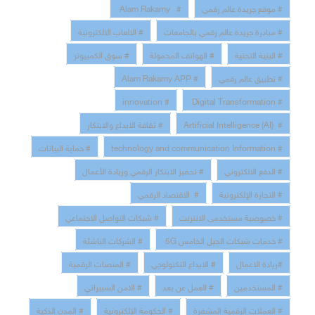
# موقع جريدة عالم رقمي
# Alam Rakamy
# مبادرة جريدة عالم رقمي بالجامعات
# الالعاب الالكترونية
# البنية التحتية
# الهواتف المحمولة
# سوق الكمبيوتر
# تطبيق عالم رقمي
# Alam Rakamy APP
# innovation
# Digital Transformation
# Artificial Intelligence (AI)
# ثقافة الابداع والابتكار
# technology and communication Information
# حماية البيانات
# الدفع الالكتروني
# تحفيز الابتكار الرقمي وريادة الأعمال
# التجارة الإلكترونية
# الاقتصاد الرقمي
# خصوصية مستخدمى الانترنت
# شبكات التواصل الاجتماعي
# خدمات شبكات الجيل الخامس 5G
# الشركات الناشئة
#ريادة الاعمال
# الابداع التكنولوجي
# المنصات الرقمية
# المستخدمين
# العمل عن بعد
# الامن السبيراني
# العملات الرقمية المشفرة
# الحكومة الإلكترونية
# المدن الذكية