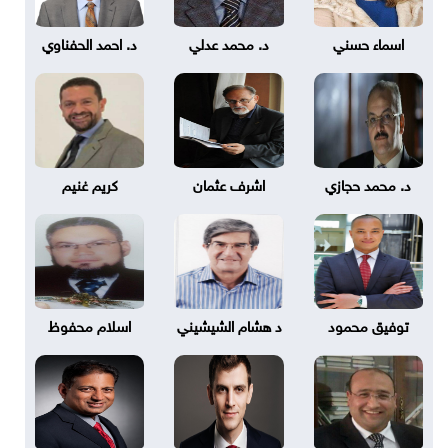
اسماء حسني
د. محمد عدلي
د. احمد الحفناوي
د. محمد حجازي
اشرف عثمان
كريم غنيم
توفيق محمود
د هشام الشيشيني
اسلام محفوظ