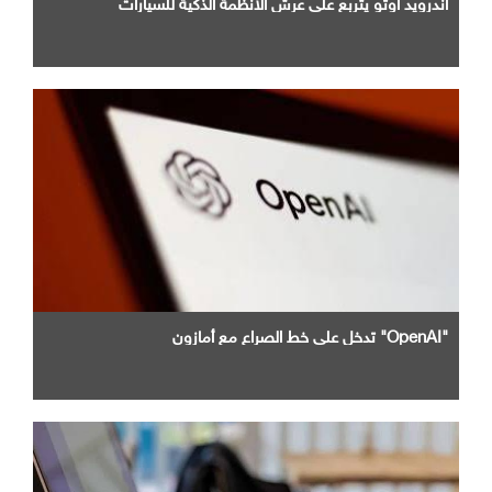
أندرويد أوتو يتربع علي عرش الأنظمة الذكية للسيارات
"OpenAI" تدخل علي خط الصراع مع أمازون