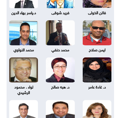
فاتن الخولى
فريد شوقى
د.ياسر بهاء الدين
ايمن صلاح
محمد حنفي
محمد النواوي
د. غادة عامر
د. هبه صالح
لواء . محمود
الرشيدي