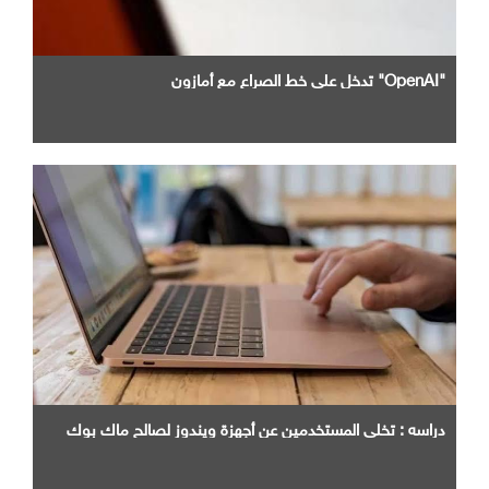
"OpenAI" تدخل علي خط الصراع مع أمازون
دراسه : تخلي المستخدمين عن أجهزة ويندوز لصالح ماك بوك