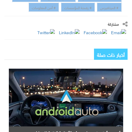
# الميتافيرس
# رقمنة المؤسسات
# أمن المعلومات
مشاركة
أخبار ذات صلة