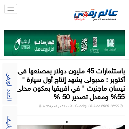
Toggle
gation
باستثمارات 45 مليون دولار بمصنعها فى 6
أكتوبر : مدبولى يشهد إنتاج أول سيارة "
العدد الورقى
نيسان ماجنيت " في أفريقيا بمكون محلى
55% ومعدل تصدير 50 %
Sunday 14 June 2026 12:55 - الأحد ٢٩ ذو الحجة ١٤٤٧
الارشيف