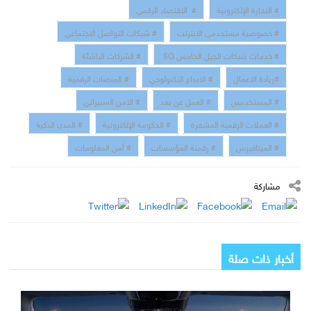
# التجارة الإلكترونية
# الاقتصاد الرقمي
# خصوصية مستخدمى الانترنت
# شبكات التواصل الاجتماعي
# خدمات شبكات الجيل الخامس 5G
# الشركات الناشئة
#ريادة الاعمال
# الابداع التكنولوجي
# المنصات الرقمية
# المستخدمين
# العمل عن بعد
# الامن السبيراني
# العملات الرقمية المشفرة
# الحكومة الإلكترونية
# المدن الذكية
# الميتافيرس
# رقمنة المؤسسات
# أمن المعلومات
مشاركة
أخبار ذات صلة