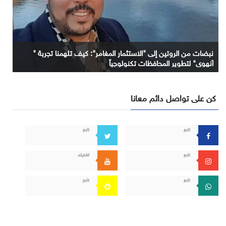
نبضات من الروتين إلى "الاستثمار المغامر": كيف تلهمنا تجربة "
آنهوي" لتطوير المحافظات تكنولوجياً
كن على تواصل دائم معانا
تابع
تابع
تابع
اشترك
تابع
تابع