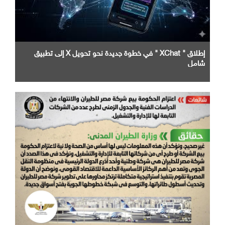
إطلاق " XChat " في خطوة جديدة نحو تحويل X إلى تطبيق
شامل