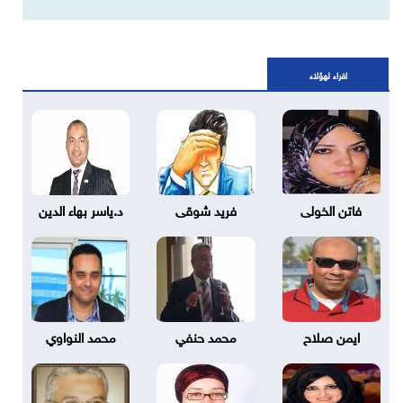
اقراء لهؤلاء
فاتن الخولى
فريد شوقى
د.ياسر بهاء الدين
ايمن صلاح
محمد حنفي
محمد النواوي