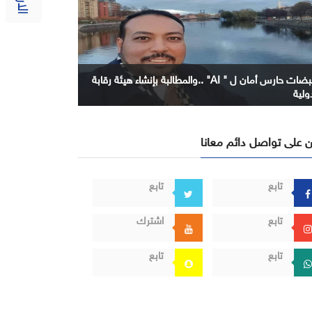
نبضات حارس أمان ل " AI" ..والمطالبة بإنشاء هيئة رقابة
ولية
 على تواصل دائم معانا
تابع
تابع
تابع
اشترك
تابع
تابع