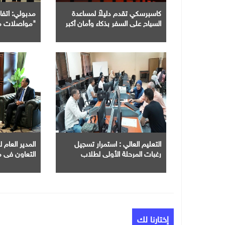
كاسبرسكي تقدم دليلاً لمساعدة
مدبولي: اتف
السياح على السفر بذكاء وأمان أكبر
"مواصلات م
منظومة النقل
العمرانية الج
التعليم العالي : استمرار تسجيل
المدير العام
رغبات المرحلة الأولى لطلاب
التعاون في م
الثانوية العامة
الرقمي والذك
إختارنا لك