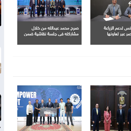
س تدعم الزراعة
صرح محمد عبدالله من خلال
ر عبر تعاونها
مشاركته في جلسة نقاشية ضمن
مع شركة رخاء
فعاليات النسخة الثالثة من المؤتمر
العالمي للسكان والصحة والتنمية
البشرية 2025
د