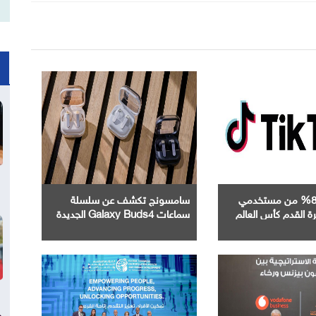
مع متابعة 89% من مستخدمي
سامسونج تكشف عن سلسلة
 القدم كأس العالم
سماعات Galaxy Buds4 الجديدة
FIFA 202™ يدفع موجة التفاعل
كلياً لتجربة صوتية فائقة
ي مصر