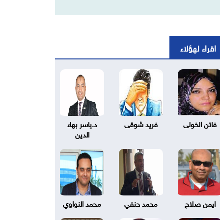
اقراء لهؤلاء
فاتن الخولى
فريد شوقى
د.ياسر بهاء
الدين
ايمن صلاح
محمد حنفي
محمد النواوي