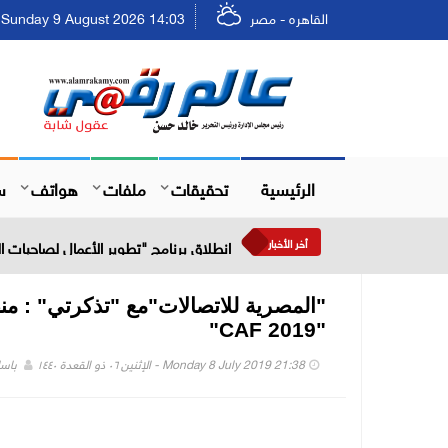
القاهره - مصر
Sunday 9 August 2026 14:03 - الأحد ٢٥ صفر ١٤٤٨
الرئيسية
تحقيقات
ملفات
هواتف
س
أخر الأخبار
انطلاق برنامج "تطوير الأعمال لصاحبات
"المصرية للاتصالات"مع "تذكرتي" : من
"
CAF
"2019
Monday 8 July 2019 21:38 - الإثنين ٠٦ ذو القعدة ١٤٤٠
باسل