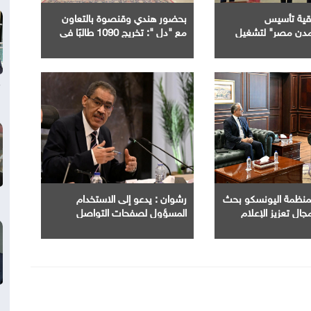
اقية تأسيس
بحضور هندي وقنصوة بالتعاون
دن مصر" لتشغيل
مع "دل ": تخريج 1090 طالبًا في
 الذكي بالمدن
ختام الدورة الرابعة من مبادرة بناء
ديدة
قدرات الجامعات في مجال " AI "
 لمنظمة اليونسكو بحث
رشوان : يدعو إلى الاستخدام
جال تعزيز الإعلام
المسؤول لصفحات التواصل
اء الاصطناعي.
الاجتماعي وتحرّي الدقة