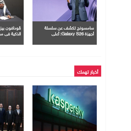
سامسونج تكشف عن سلسلة
ڤودافون بيزن
أجهزة Galaxy S26: أعلى
الذكية في مص
مستويات الذكاء الاصطناعي في
الاستراتيجي 
أجهزة جالاكسي حتى الآن
أخبار تهمك