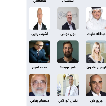
عبدالله عنايت
بول دونلي
اشرف يحيى
نريمين طاحون
عامر عويضة
محمد امين
جريج داى
نضال أبو ذكي
د.حسام رفاعي