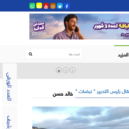
المزيد
العدد الورقى
ال رئيس التحرير " نبضات "
خالد حسن
الارشيف