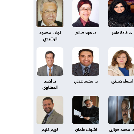
د. غادة عامر
د. هبه صالح
لواء . محمود
الرشيدي
اسماء حسني
د. محمد عدلي
د. احمد
الحفناوي
. محمد حجازي
اشرف عثمان
كريم غنيم