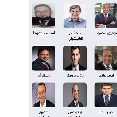
توفيق محمود
د هشام
اسلام محفوظ
الشيشيني
احمد علام
ناثان بروبكر
باسك أير
حيدر باشا
نيكولاس
شفيق
بليكسال
طرابلسي