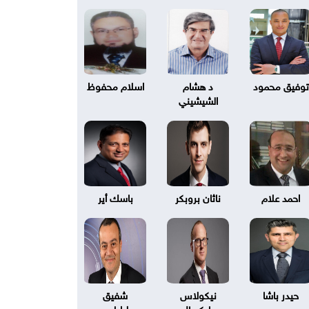
توفيق محمود
د هشام
اسلام محفوظ
الشيشيني
احمد علام
ناثان بروبكر
باسك أير
حيدر باشا
نيكولاس
شفيق
بليكسال
طرابلسي