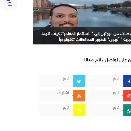
بضات من الروتين إلى "الاستثمار المغامر": كيف تلهمنا
جربة " آنهوي" لتطوير المحافظات تكنولوجياً
 على تواصل دائم معانا
تابع
تابع
تابع
اشترك
تابع
تابع