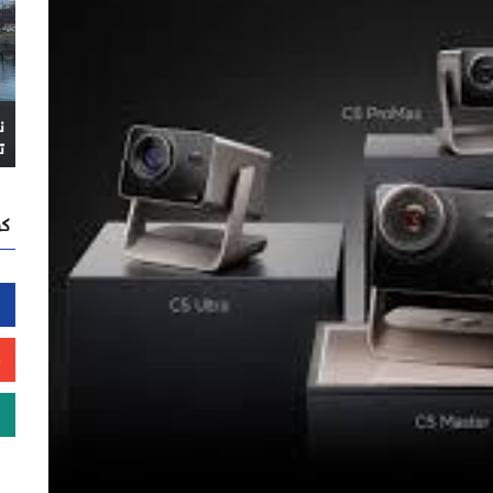
ن
ت
كن