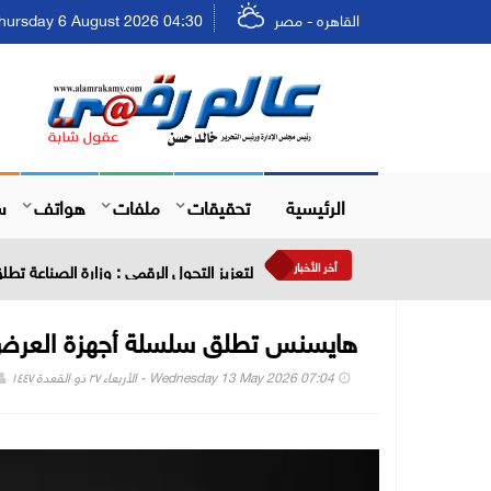
القاهره - مصر
Thursday 6 August 2026 04:30 - الخميس ٢٢ صفر ٤٨
الرئيسية
تحقيقات
ملفات
هواتف
س
أخر الأخبار
لتعزيز التحول الرقمي : وزارة الصناعة تط
هايسنس تطلق سلسلة أجهزة العرض ال
Wednesday 13 May 2026 07:04 - الأربعاء ٢٧ ذو القعدة ١٤٤٧