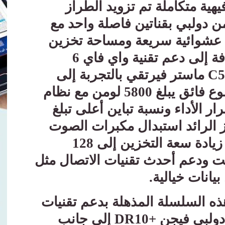
ية متكاملة تم تزويد الطراز
دولبي بقناتين فاصلة واحد مع
كرة عشوائية سريعة ومساحة تخزين
داخلية تبلغ 64 جيجابايت بالإضافة إلى دعم تقنية واي فاي 6
C
ماستر فيرتقي بالتجربة إلى
مستوى أعلى بكثير بفضل سطوع فائق يبلغ 5800 لومن مع نظام
ر الأداء ونسبة تباين أعلى تبلغ
 الطراز الرائد استبدال مكبرات الصوت
المتميز مع زيادة سعة التخزين إلى 128
لرام إلى 4 جيجابايت ودعم أحدث تقنيات الاتصال مثل
.
ه السلسلة المذهلة بدعم تقنيات
دولبي فيجن
DR10+
إلى جانب