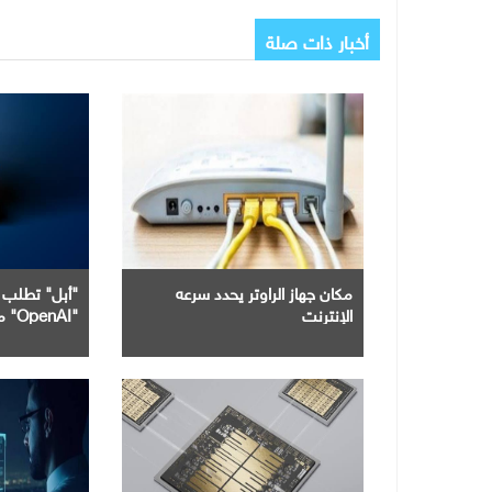
أخبار ذات صلة
مكان جهاز الراوتر يحدد سرعه
"أبل" تطلب 
الإنترنت
"OpenAI" من اختراق بياناتها