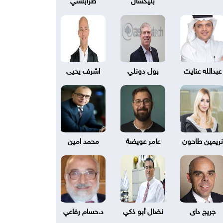
عبدالله عنايت
بول دونلي
اشرف يحيى
نريمين طاحون
عامر عويضة
محمد امين
جريج داى
نضال أبو ذكي
د.حسام رفاعي