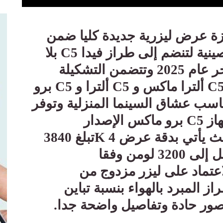
ايسنس رسميا 4 أجهزة عرض ليزرية جديدة كليا ضمن
نية لتنضم إلى طراز فيدا
C5
بلا
حواف الذي تم إطلاقه في أواخر عام 2025 وتتضمن التشكيلة
C
ألترا ماكس و
C5
ألترا و
C5
برو
اسب عشاق السينما المنزلية وتوفر
از
C5
برو ماكس الإصدار
 يأتي بدقة عرض 4
K
تبلغ 3840
في 2160 بكسل مع سطوع يصل إلى 3200 لومن وفقا
اعتماد على ليزر مزدوج من
از المبرد بالهواء بنسبة تباين
.