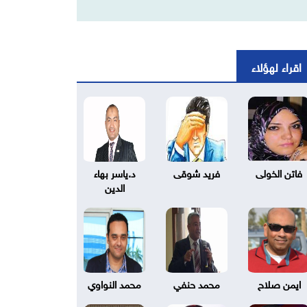
اقراء لهؤلاء
فاتن الخولى
فريد شوقى
د.ياسر بهاء
الدين
ايمن صلاح
محمد حنفي
محمد النواوي