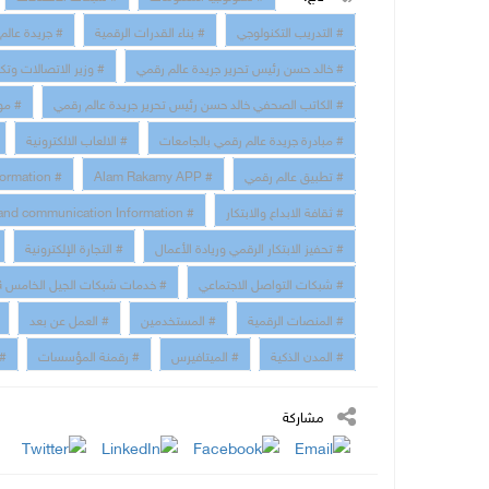
# التدريب التكنولوجي
# بناء القدرات الرقمية
# جريدة عالم
# خالد حسن رئيس تحرير جريدة عالم رقمي
# وزير الاتصالات وتك
# الكاتب الصحفي خالد حسن رئيس تحرير جريدة عالم رقمي
# مو
# مبادرة جريدة عالم رقمي بالجامعات
# الالعاب الالكترونية
# تطبيق عالم رقمي
# Alam Rakamy APP
# Digital Transformation
# ثقافة الابداع والابتكار
# technology and communication Information
# تحفيز الابتكار الرقمي وريادة الأعمال
# التجارة الإلكترونية
# شبكات التواصل الاجتماعي
# خدمات شبكات الجيل الخامس 5G
# المنصات الرقمية
# المستخدمين
# العمل عن بعد
# المدن الذكية
# الميتافيرس
# رقمنة المؤسسات
# 
مشاركة