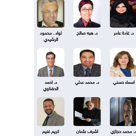
د. غادة عامر
د. هبه صالح
لواء . محمود
الرشيدي
اسماء حسني
د. محمد عدلي
د. احمد
الحفناوي
. محمد حجازي
اشرف عثمان
كريم غنيم