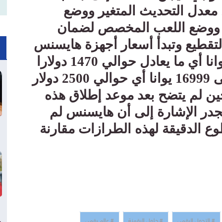
عدل التحديث المتغير ووضع
ائي ووضع اللعب المخصص لضمان
تقطيع وتبدأ أسعار أجهزة هايسنس
الجديدة في الصين من 9999 يوانا أي ما يعادل حوالي 1470 دولارا
برو ماكس وتصل إلى 16999 يوانا أي حوالي 2500 دولار
ين لم يتضح بعد موعد إطلاق هذه
تجدر الإشارة إلى أن هايسنس لم
ع الدقيقة لهذه الطرازات مقارنة
# التحول الرقمي
# حلول الرقمنة
# عالم رقمي