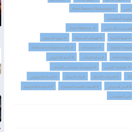
 رقمي
# Alam Rakamy Newspaper
نولوجيا المعلومات
قع جريدة عالم رقمي
# Alam Rakamy
# البنية التحتية
# الهواتف المحمولة
# سوق الكمبيوتر
# Artificial Intelligence (AI)
# innovation
# حماية البيانات
# الدفع الالكتروني
# الاقتصاد الرقمي
# خصوصية مستخدمى الانترنت
# الشركات الناشئة
#ريادة الاعمال
# الابداع التكنولوجي
# الامن السبيراني
# العملات الرقمية المشفرة
# الحكومة الإلكترونية
أمن المعلومات
د