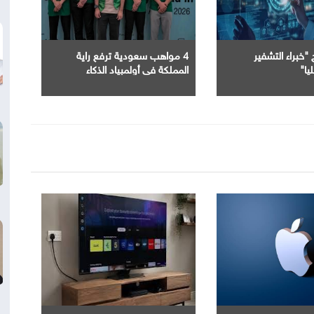
"خبراء التشفير
4 مواهب سعودية ترفع راية
يا"
المملكة في أولمبياد الذكاء
الاصطناعي بكازاخستان