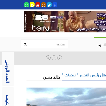
المزيد
العدد الورقى
ال رئيس التحرير " نبضات "
خالد حسن
الارشيف