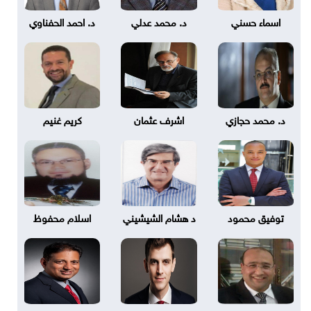
اسماء حسني
د. محمد عدلي
د. احمد الحفناوي
د. محمد حجازي
اشرف عثمان
كريم غنيم
توفيق محمود
د هشام الشيشيني
اسلام محفوظ