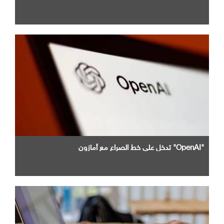
"OpenAI" تدخل علي خط الصراع مع أمازون