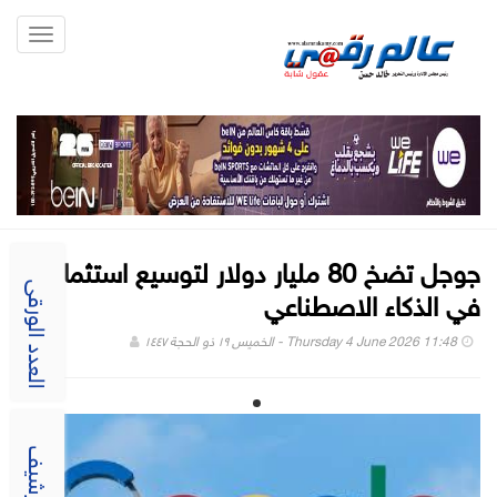
Toggle
gation
جوجل تضخ 80 مليار دولار لتوسيع استثماراتها
في الذكاء الاصطناعي
العدد الورقى
Thursday 4 June 2026 11:48 - الخميس ١٩ ذو الحجة ١٤٤٧
الارشيف