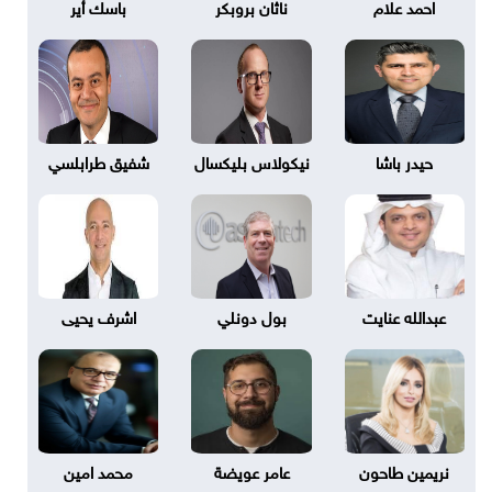
احمد علام
ناثان بروبكر
باسك أير
حيدر باشا
نيكولاس بليكسال
شفيق طرابلسي
عبدالله عنايت
بول دونلي
اشرف يحيى
نريمين طاحون
عامر عويضة
محمد امين