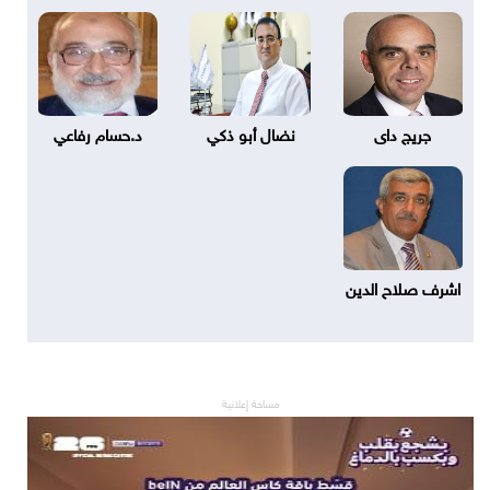
جريج داى
نضال أبو ذكي
د.حسام رفاعي
اشرف صلاح الدين
مساحة إعلانية