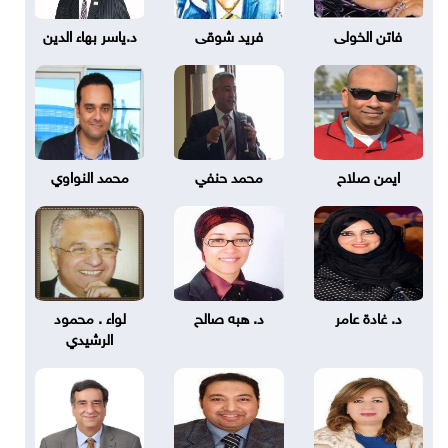
فاتن الخولى
فريد شوقى
د.ياسر بهاء الدين
ايمن صلاح
محمد حنفي
محمد النواوي
د. غادة عامر
د. هبه صالح
لواء . محمود
الرشيدي