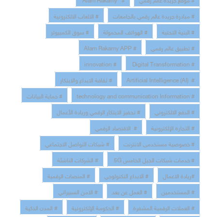
# مبادرة جريدة عالم رقمي بالجامعات
# الالعاب الالكترونية
# البنية التحتية
# الهواتف المحمولة
# سوق الكمبيوتر
# تطبيق عالم رقمي
# Alam Rakamy APP
# innovation
# Digital Transformation
# Artificial Intelligence (AI)
# ثقافة الابداع والابتكار
# technology and communication Information
# حماية البيانات
# الدفع الالكتروني
# تحفيز الابتكار الرقمي وريادة الأعمال
# التجارة الإلكترونية
# الاقتصاد الرقمي
# خصوصية مستخدمى الانترنت
# شبكات التواصل الاجتماعي
# خدمات شبكات الجيل الخامس 5G
# الشركات الناشئة
#ريادة الاعمال
# الابداع التكنولوجي
# المنصات الرقمية
# المستخدمين
# العمل عن بعد
# الامن السبيراني
# العملات الرقمية المشفرة
# الحكومة الإلكترونية
# المدن الذكية