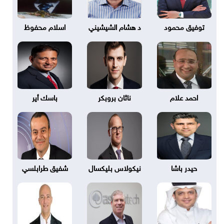
توفيق محمود
د هشام الشيشيني
اسلام محفوظ
احمد علام
ناثان بروبكر
باسك أير
حيدر باشا
نيكولاس بليكسال
شفيق طرابلسي