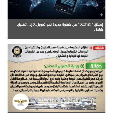
إطلاق " XChat " في خطوة جديدة نحو تحويل X إلى تطبيق
شامل