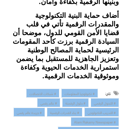
وبنينها الرقمية بكفاءة وأمان
.
أضاف حماية البنية التكنولوجية
والمقدرات الرقمية تأتي في قلب
قضايا الأمن القومي للدول، موضحا أن
السيادة الرقمية برزت كأحد المقومات
الرئيسية لحماية المصالح الوطنية
وتعزيز الجاهزية للمستقبل بما يضمن
استمرارية الخدمات الحيوية وكفاءة
وموثوقية الخدمات الرقمية
.
تاج:
# تكنولوجيا المعلومات
# شبكات الاتصالات
# التحول الرقمي
# حلول الرقمنة
# عالم رقمي
# التدريب التكنولوجي
# بناء القدرات الرقمية
# جريدة عالم رقمي
# Alam Rakamy Newspaper