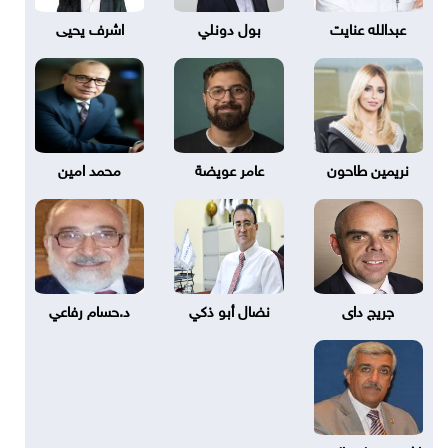
عبدالله عنايت
بول دونلي
اشرف يحيى
نريمين طاحون
عامر عويضة
محمد امين
جريج داى
نضال أبو ذكي
د.حسام رفاعي