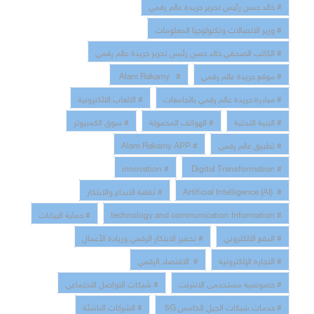
# خالد حسن رئيس تحرير جريدة عالم رقمي
# وزير الاتصالات وتكنولوجيا المعلومات
# الكاتب الصحفي خالد حسن رئيس تحرير جريدة عالم رقمي
# موقع جريدة عالم رقمي
# Alam Rakamy
# مبادرة جريدة عالم رقمي بالجامعات
# الالعاب الالكترونية
# البنية التحتية
# الهواتف المحمولة
# سوق الكمبيوتر
# تطبيق عالم رقمي
# Alam Rakamy APP
# innovation
# Digital Transformation
# Artificial Intelligence (AI)
# ثقافة الابداع والابتكار
# technology and communication Information
# حماية البيانات
# الدفع الالكتروني
# تحفيز الابتكار الرقمي وريادة الأعمال
# التجارة الإلكترونية
# الاقتصاد الرقمي
# خصوصية مستخدمى الانترنت
# شبكات التواصل الاجتماعي
# خدمات شبكات الجيل الخامس 5G
# الشركات الناشئة