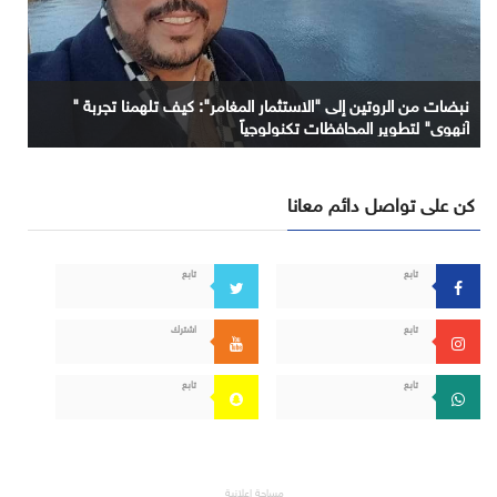
نبضات من الروتين إلى "الاستثمار المغامر": كيف تلهمنا تجربة "
آنهوي" لتطوير المحافظات تكنولوجياً
كن على تواصل دائم معانا
تابع
تابع
تابع
اشترك
تابع
تابع
مساحة إعلانية