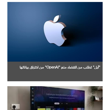
"أبل" تطلب من القضاء منع "OpenAI" من اختراق بياناتها