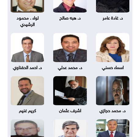
د. غادة عامر
د. هبه صالح
لواء . محمود
الرشيدي
اسماء حسني
د. محمد عدلي
د. احمد الحفناوي
د. محمد حجازي
اشرف عثمان
كريم غنيم