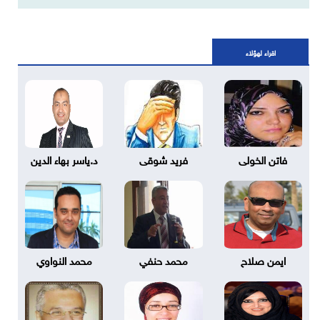
اقراء لهؤلاء
فاتن الخولى
فريد شوقى
د.ياسر بهاء الدين
ايمن صلاح
محمد حنفي
محمد النواوي