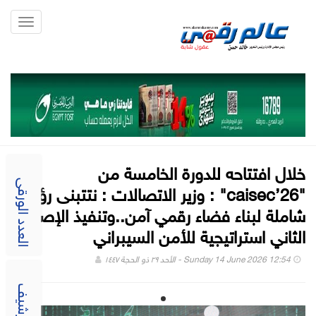
Toggle
gation
خلال افتتاحه للدورة الخامسة من
"caisec’26" : وزير الاتصالات : نتتبنى رؤية
العدد الورقى
شاملة لبناء فضاء رقمي آمن..وتنفيذ الإصدار
الثاني استراتيجية للأمن السيبراني
Sunday 14 June 2026 12:54 - الأحد ٢٩ ذو الحجة ١٤٤٧
الارشيف