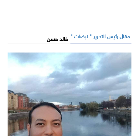
مقال رئيس التحرير " نبضات "
خالد حسن