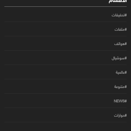
#تحقيقات
#ملفات
#هواتف
#سوشيال
#عالمية
#متنوعة
#NEWS
#حوارات