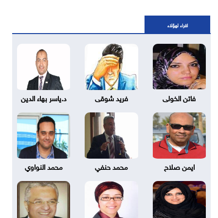
اقراء لهؤلاء
فاتن الخولى
فريد شوقى
د.ياسر بهاء الدين
ايمن صلاح
محمد حنفي
محمد النواوي