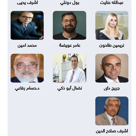
عبدالله عنايت
بول دونلي
اشرف يحيى
نريمين طاحون
عامر عويضة
محمد امين
جريج داى
نضال أبو ذكي
د.حسام رفاعي
اشرف صلاح الدين