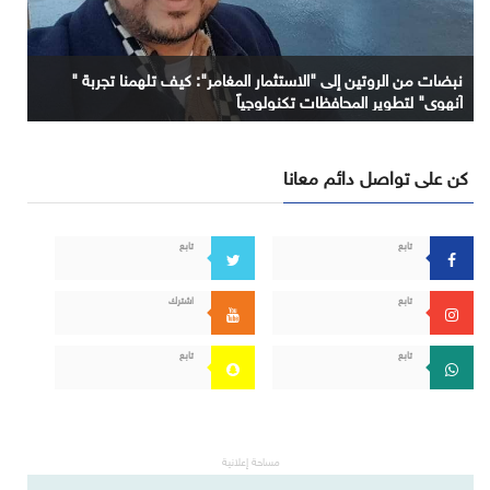
نبضات من الروتين إلى "الاستثمار المغامر": كيف تلهمنا تجربة "
آنهوي" لتطوير المحافظات تكنولوجياً
كن على تواصل دائم معانا
تابع
تابع
تابع
اشترك
تابع
تابع
مساحة إعلانية