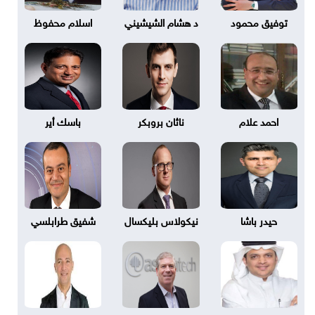
توفيق محمود
د هشام الشيشيني
اسلام محفوظ
احمد علام
ناثان بروبكر
باسك أير
حيدر باشا
نيكولاس بليكسال
شفيق طرابلسي