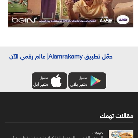
حمّل تطبيق Alamrakamy| عالم رقمي الآن
تحميل
تحميل
متجر بلاى
متجر أبل
مقالات تهمك
حوارات
المعهد القومي للبحوث الفلكية والجيوفيزيقية يبحث