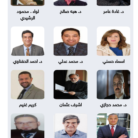
د. غادة عامر
د. هبه صالح
لواء . محمود
الرشيدي
اسماء حسني
د. محمد عدلي
د. احمد الحفناوي
د. محمد حجازي
اشرف عثمان
كريم غنيم