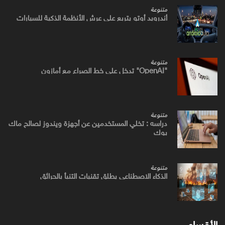
متنوعة
أندرويد أوتو يتربع علي عرش الأنظمة الذكية للسيارات
متنوعة
"OpenAI" تدخل علي خط الصراع مع أمازون
متنوعة
دراسه : تخلي المستخدمين عن أجهزة ويندوز لصالح ماك
بوك
متنوعة
الذكاء الاصطناعي يطلق تقنيات التنبأ بالحرائق
الأقسام