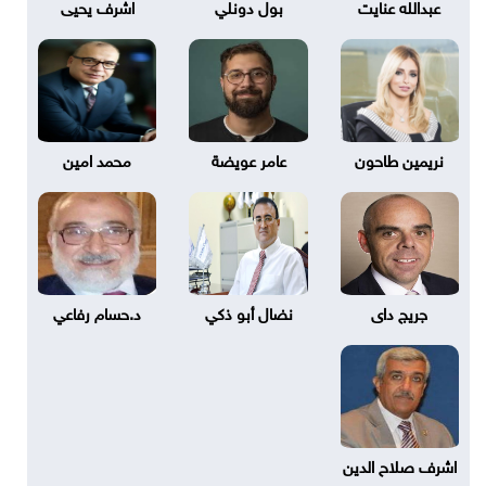
عبدالله عنايت
بول دونلي
اشرف يحيى
نريمين طاحون
عامر عويضة
محمد امين
جريج داى
نضال أبو ذكي
د.حسام رفاعي
اشرف صلاح الدين