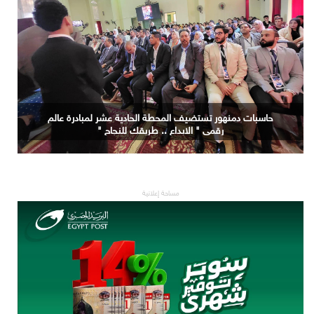
حاسبات دمنهور تستضيف المحطة الحادية عشر لمبادرة عالم
رقمي " الابداع .. طريقك للنجاح "
مساحة إعلانية