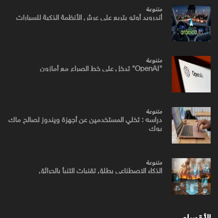
متنوعة
أندرويد أوتو يتربع علي عرش الأنظمة الذكية للسيارات
متنوعة
"OpenAI" تدخل علي خط الصراع مع أمازون
متنوعة
دراسه : تخلي المستخدمين عن أجهزة ويندوز لصالح ماك
بوك
متنوعة
الذكاء الاصطناعي يطلق تقنيات التنبأ بالحرائق
الأقسام