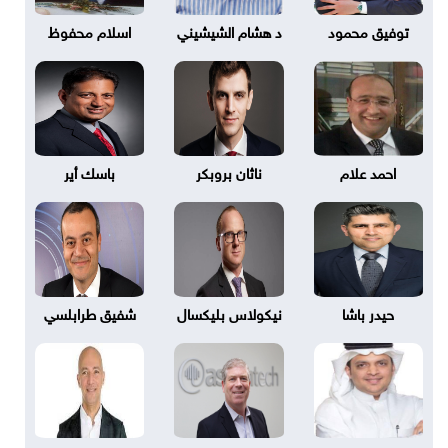
توفيق محمود
د هشام الشيشيني
اسلام محفوظ
احمد علام
ناثان بروبكر
باسك أير
حيدر باشا
نيكولاس بليكسال
شفيق طرابلسي