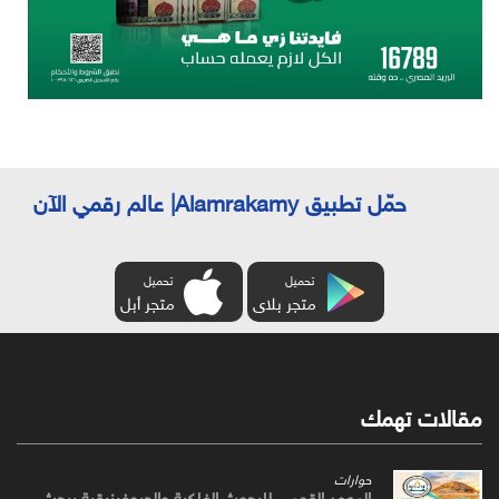
حمّل تطبيق Alamrakamy| عالم رقمي الآن
تحميل
تحميل
متجر بلاى
متجر أبل
مقالات تهمك
حوارات
المعهد القومي للبحوث الفلكية والجيوفيزيقية يبحث