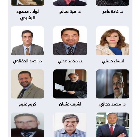
د. غادة عامر
د. هبه صالح
لواء . محمود
الرشيدي
اسماء حسني
د. محمد عدلي
د. احمد الحفناوي
د. محمد حجازي
اشرف عثمان
كريم غنيم