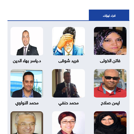
اقراء لهؤلاء
فاتن الخولى
فريد شوقى
د.ياسر بهاء الدين
ايمن صلاح
محمد حنفي
محمد النواوي