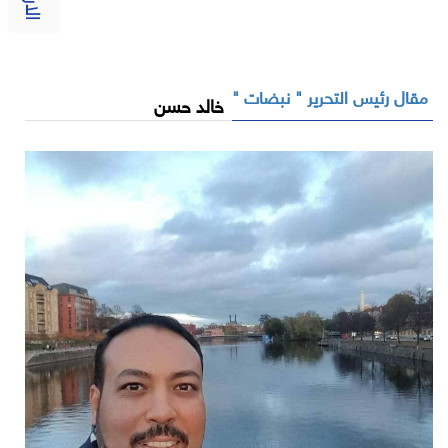
مقال رئيس التحرير " نبضات "
خالد حسن