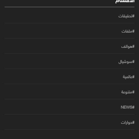
#تحقيقات
#ملفات
#هواتف
#سوشيال
#عالمية
#متنوعة
#NEWS
#حوارات