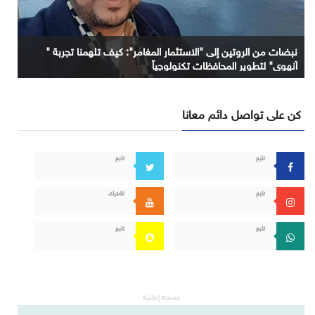
نبضات من الروتين إلى "الاستثمار المغامر": كيف تلهمنا تجربة "
آنهوي" لتطوير المحافظات تكنولوجياً
كن على تواصل دائم معانا
تابع
تابع
تابع
اشترك
تابع
تابع
مساحة إعلانية