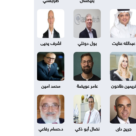
عبدالله عنايت
بول دونلي
اشرف يحيى
نريمين طاحون
عامر عويضة
محمد امين
جريج داى
نضال أبو ذكي
د.حسام رفاعي