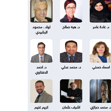
د. غادة عامر
د. هبه صالح
لواء . محمود
الرشيدي
اسماء حسني
د. محمد عدلي
د. احمد
الحفناوي
. محمد حجازي
اشرف عثمان
كريم غنيم