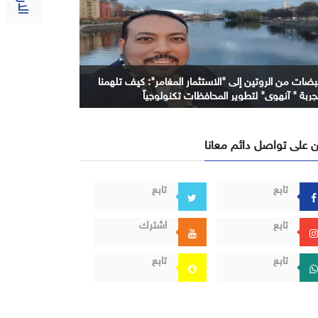
بضات من الروتين إلى "الاستثمار المغامر": كيف تلهمنا
جربة " آنهوي" لتطوير المحافظات تكنولوجياً
 على تواصل دائم معانا
تابع
تابع
تابع
اشترك
تابع
تابع