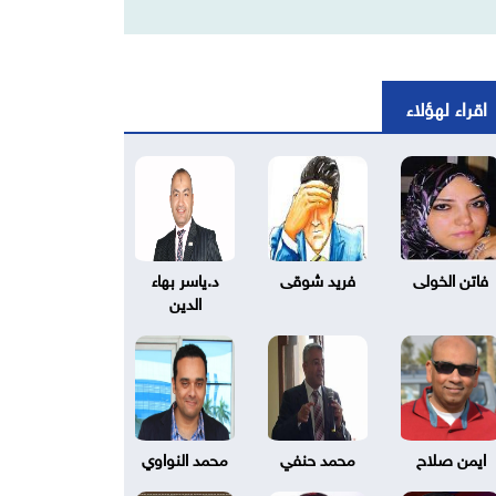
اقراء لهؤلاء
فاتن الخولى
فريد شوقى
د.ياسر بهاء
الدين
ايمن صلاح
محمد حنفي
محمد النواوي