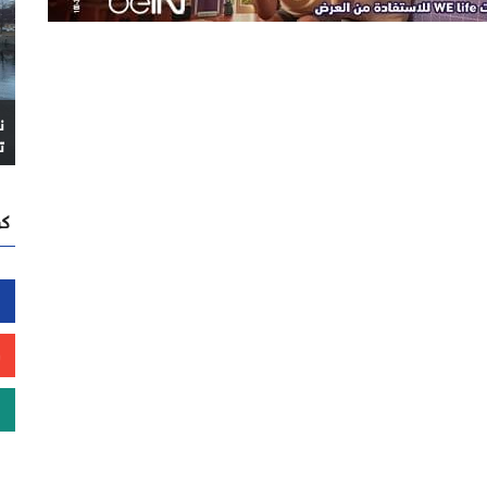
ن
ت
كن