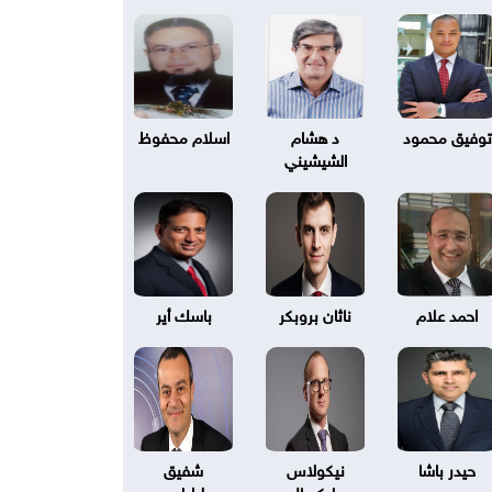
توفيق محمود
د هشام
اسلام محفوظ
الشيشيني
احمد علام
ناثان بروبكر
باسك أير
حيدر باشا
نيكولاس
شفيق
بليكسال
طرابلسي