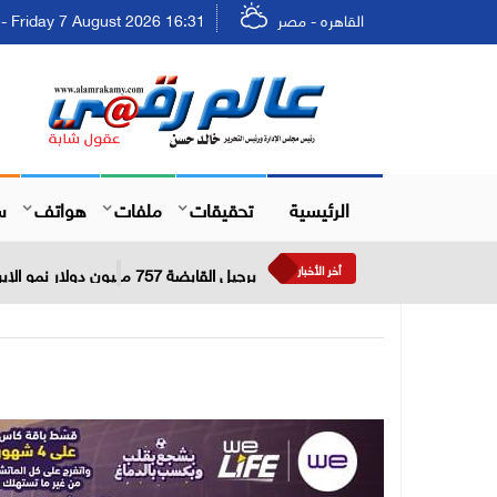
القاهره - مصر
Friday 7 August 2026 16:31 - الجمعة ٢٣ صفر ١٤٤٨
الرئيسية
تحقيقات
ملفات
هواتف
س
أخر الأخبار
برجيل القابضة 757 مليون دولار نمو الإيرادات خلال النصف الأول من عام 2026