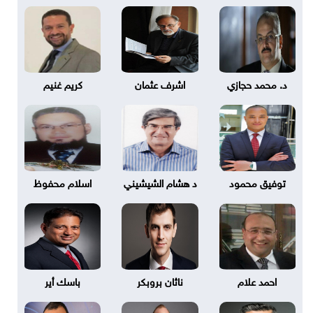
د. محمد حجازي
اشرف عثمان
كريم غنيم
توفيق محمود
د هشام الشيشيني
اسلام محفوظ
احمد علام
ناثان بروبكر
باسك أير