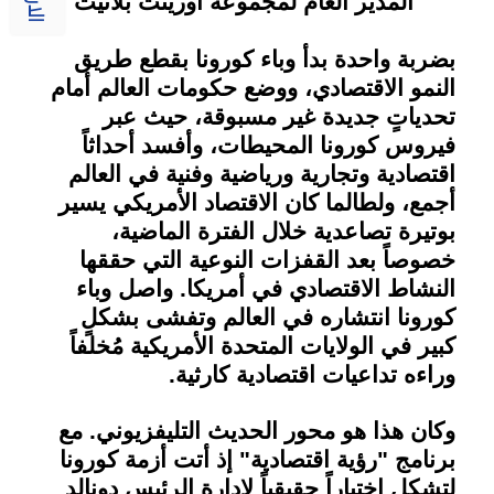
المدير العام لمجموعة أورينت بلانيت
بضربة واحدة بدأ وباء كورونا بقطع طريق
النمو الاقتصادي، ووضع حكومات العالم أمام
تحدياتٍ جديدة غير مسبوقة، حيث عبر
فيروس كورونا المحيطات، وأفسد أحداثاً
اقتصادية وتجارية ورياضية وفنية في العالم
أجمع، ولطالما كان الاقتصاد الأمريكي يسير
بوتيرة تصاعدية خلال الفترة الماضية،
خصوصاً بعد القفزات النوعية التي حققها
النشاط الاقتصادي في أمريكا. واصل وباء
كورونا انتشاره في العالم وتفشى بشكلٍ
كبير في الولايات المتحدة الأمريكية مُخلفاً
وراءه تداعيات اقتصادية كارثية
.
وكان هذا هو محور الحديث التليفزيوني
.
مع
برنامج "رؤية اقتصادية
"
إذ
أتت أزمة كورونا
لتشكل اختباراً حقيقياً لإدارة الرئيس دونالد