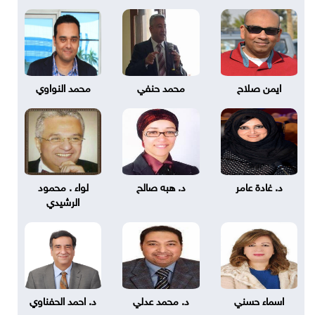
ايمن صلاح
محمد حنفي
محمد النواوي
د. غادة عامر
د. هبه صالح
لواء . محمود
الرشيدي
اسماء حسني
د. محمد عدلي
د. احمد الحفناوي