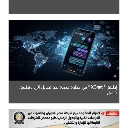
إطلاق " XChat " في خطوة جديدة نحو تحويل X إلى تطبيق
شامل