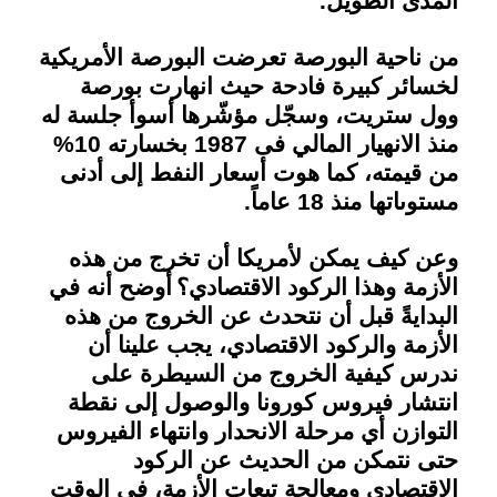
المدى الطويل
.
من ناحية البورصة تعرضت البورصة الأمريكية
لخسائر كبيرة فادحة حيث انهارت بورصة
وول ستريت، وسجّل مؤشّرها أسوأ جلسة له
منذ الانهيار المالي فى 1987 بخسارته 10%
من قيمته، كما هوت أسعار النفط إلى أدنى
مستوىاتها منذ 18 عاماً
.
وعن كيف يمكن لأمريكا أن تخرج من هذه
الأزمة وهذا الركود الاقتصادي؟
أوضح أنه في
ال
بدايةً قبل أن نتحدث عن الخروج من هذه
الأزمة والركود الاقتصادي، يجب علينا أن
ندرس كيفية الخروج من السيطرة على
انتشار فيروس كورونا والوصول إلى نقطة
التوازن أي مرحلة الانحدار وانتهاء الفيروس
حتى نتمكن من الحديث عن الركود
الاقتصادي ومعالجة تبعات الأزمة، في الوقت