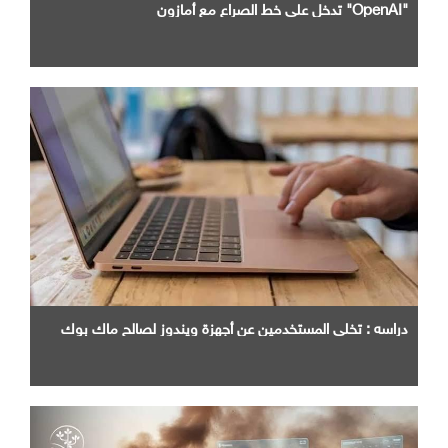
"OpenAI" تدخل علي خط الصراع مع أمازون
دراسه : تخلي المستخدمين عن أجهزة ويندوز لصالح ماك بوك