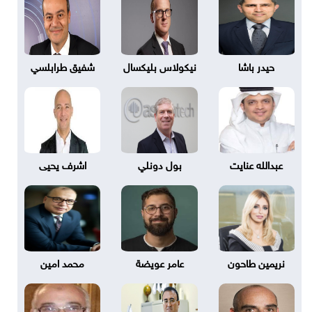
حيدر باشا
نيكولاس بليكسال
شفيق طرابلسي
عبدالله عنايت
بول دونلي
اشرف يحيى
نريمين طاحون
عامر عويضة
محمد امين