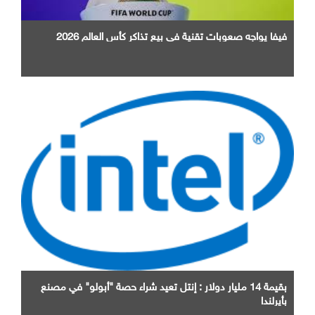
فيفا يواجه صعوبات تقنية في بيع تذاكر كأس العالم 2026
بقيمة 14 مليار دولار : إنتل تعيد شراء حصة "أبولو" في مصنع
بأيرلندا