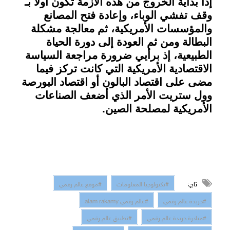
إذاً بداية الخروج من هذه الأزمة تكون أولاً بـ
وقف تفشي الوباء، وإعادة فتح المصانع
والمؤسسات الأمريكية، ثم معالجة مشكلة
البطالة ومن ثم العودة إلى دورة الحياة
الطبيعية، إذ برأيي ضرورة مراجعة السياسة
الاقتصادية الأمريكية التي كانت تركز فيما
مضى على اقتصاد البالون أو اقتصاد البورصة
وول ستريت الأمر الذي أضعف الصناعات
الأمريكية لمصلحة الصين
.
تاج:
#تكنولوجيا المعلومات
#موقع عالم رقمي
#جريدة عالم رقمي
#عالم رقمي alam rakamy
#مبادرة جريدة عالم رقمي
#تطبيق عالم رقمي