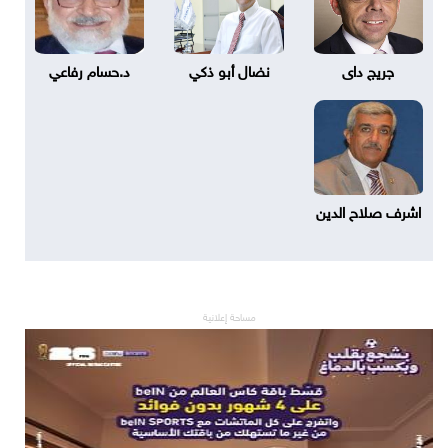
جريج داى
نضال أبو ذكي
د.حسام رفاعي
اشرف صلاح الدين
مساحة إعلانية