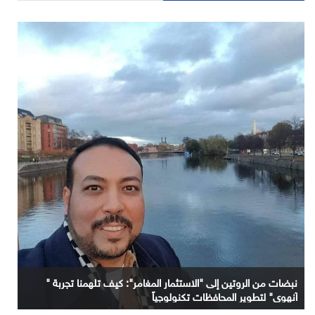
نبضات من الروتين إلى "الاستثمار المغامر": كيف تلهمنا تجربة "
آنهوي" لتطوير المحافظات تكنولوجياً