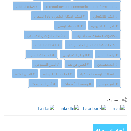
# technology and communication Information
# حماية البيانات
# الدفع الالكتروني
# تحفيز الابتكار الرقمي وريادة الأعمال
# التجارة الإلكترونية
# الاقتصاد الرقمي
# خصوصية مستخدمى الانترنت
# شبكات التواصل الاجتماعي
# خدمات شبكات الجيل الخامس 5G
# الشركات الناشئة
#ريادة الاعمال
# الابداع التكنولوجي
# المنصات الرقمية
# المستخدمين
# العمل عن بعد
# الامن السبيراني
# العملات الرقمية المشفرة
# الحكومة الإلكترونية
# المدن الذكية
# الميتافيرس
# رقمنة المؤسسات
# أمن المعلومات
مشاركة
أخبار ذات صلة