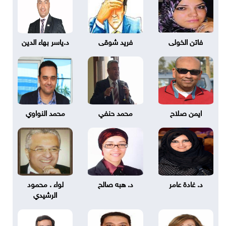
فاتن الخولى
فريد شوقى
د.ياسر بهاء الدين
ايمن صلاح
محمد حنفي
محمد النواوي
د. غادة عامر
د. هبه صالح
لواء . محمود
الرشيدي