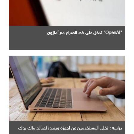
"OpenAI" تدخل علي خط الصراع مع أمازون
دراسه : تخلي المستخدمين عن أجهزة ويندوز لصالح ماك بوك