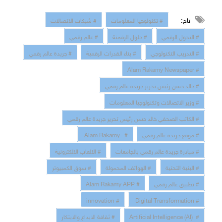
تاج:
# تكنولوجيا المعلومات
# شبكات الاتصالات
# التحول الرقمي
# حلول الرقمنة
# عالم رقمي
# التدريب التكنولوجي
# بناء القدرات الرقمية
# جريدة عالم رقمي
# Alam Rakamy Newspaper
# خالد حسن رئيس تحرير جريدة عالم رقمي
# وزير الاتصالات وتكنولوجيا المعلومات
# الكاتب الصحفي خالد حسن رئيس تحرير جريدة عالم رقمي
# موقع جريدة عالم رقمي
# Alam Rakamy
# مبادرة جريدة عالم رقمي بالجامعات
# الالعاب الالكترونية
# البنية التحتية
# الهواتف المحمولة
# سوق الكمبيوتر
# تطبيق عالم رقمي
# Alam Rakamy APP
# innovation
# Digital Transformation
# Artificial Intelligence (AI)
# ثقافة الابداع والابتكار