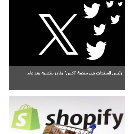
رئيس المنتجات في منصة "إكس" يغادر منصبه بعد عام