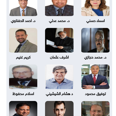
اسماء حسني
د. محمد عدلي
د. احمد الحفناوي
د. محمد حجازي
اشرف عثمان
كريم غنيم
توفيق محمود
د هشام الشيشيني
اسلام محفوظ