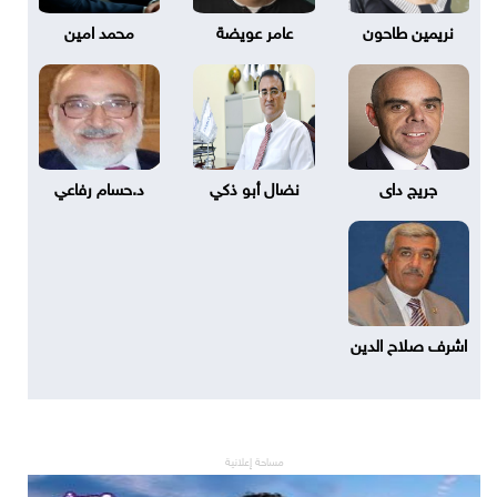
نريمين طاحون
عامر عويضة
محمد امين
جريج داى
نضال أبو ذكي
د.حسام رفاعي
اشرف صلاح الدين
مساحة إعلانية