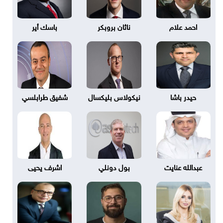
احمد علام
ناثان بروبكر
باسك أير
حيدر باشا
نيكولاس بليكسال
شفيق طرابلسي
عبدالله عنايت
بول دونلي
اشرف يحيى