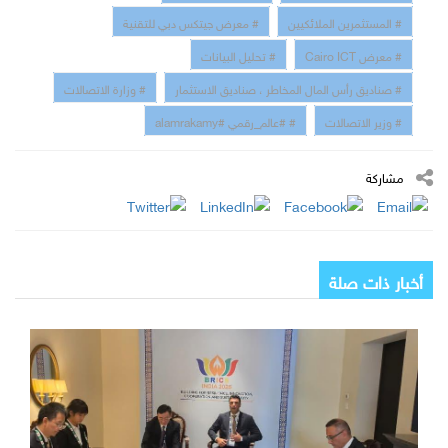
# المستثمرين الملائكيين
# معرض جيتكس دبي للتقنية
# معرض Cairo ICT
# تحليل البيانات
# صناديق رأس المال المخاطر ، صناديق الاستثمار
# وزارة الاتصالات
# وزير الاتصالات
# #عالم_رقمي #alamrakamy
مشاركة
أخبار ذات صلة