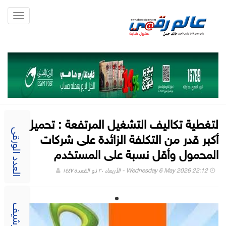
Toggle
gation
لتغطية تكاليف التشغيل المرتفعة : تحميل
أكبر قدر من التكلفة الزائدة على شركات
العدد الورقى
المحمول وأقل نسبة على المستخدم
Wednesday 6 May 2026 22:12 - الأربعاء ٢٠ ذو القعدة ١٤٤٧
الارشيف