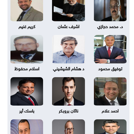
د. محمد حجازي
اشرف عثمان
كريم غنيم
توفيق محمود
د هشام الشيشيني
اسلام محفوظ
احمد علام
ناثان بروبكر
باسك أير