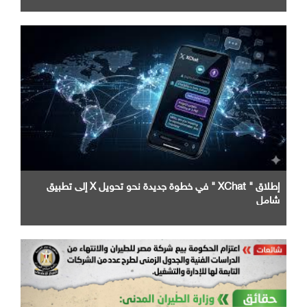
إطلاق " XChat " في خطوة جديدة نحو تحويل X إلى تطبيق
شامل