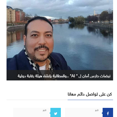
نبضات حارس أمان ل " AI" ..والمطالبة بإنشاء هيئة رقابة دولية
كن على تواصل دائم معانا
تابع
تابع