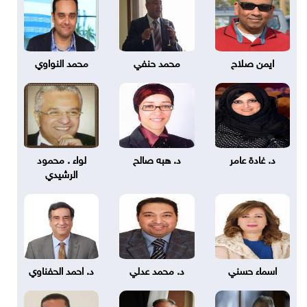
ايمن صلاح
محمد حنفي
محمد النواوي
د. غادة عامر
د. هبه صالح
لواء . محمود
الرشيدي
اسماء حسني
د. محمد عدلي
د. احمد الحفناوي