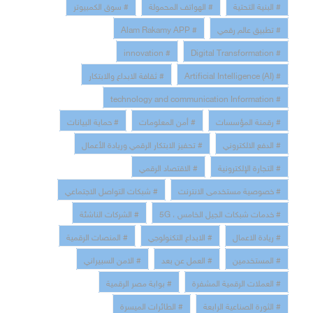
# البنية التحتية
# الهواتف المحمولة
# سوق الكمبيوتر
# تطبيق عالم رقمي
# Alam Rakamy APP
# innovation
# Digital Transformation
# Artificial Intelligence (AI)
# ثقافة الابداع والابتكار
# technology and communication Information
# رقمنة المؤسسات
# أمن المعلومات
# حماية البيانات
# الدفع الالكتروني
# تحفيز الابتكار الرقمي وريادة الأعمال
# التجارة الإلكترونية
# الاقتصاد الرقمي
# خصوصية مستخدمى الانترنت
# شبكات التواصل الاجتماعي
# خدمات شبكات الجيل الخامس ، 5G
# الشركات الناشئة
# ريادة الاعمال
# الابداع التكنولوجي
# المنصات الرقمية
# المستخدمين
# العمل عن بعد
# الامن السبيراني
# العملات الرقمية المشفرة
# بوابة مصر الرقمية
# الثورة الصناعية الرابعة
# الطائرات الميسرة