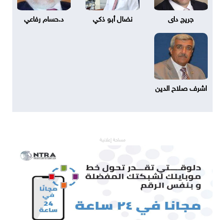
جريج داى
نضال أبو ذكي
د.حسام رفاعي
اشرف صلاح الدين
مساحة إعلانية